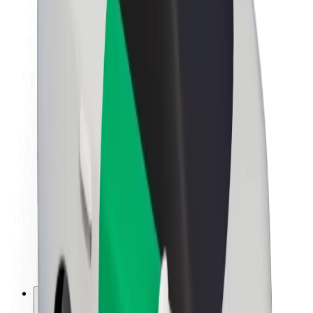
A Boltról
Fenntarthatóság a Boltnál
Project Zero
Blog
Sajtószoba
Brand
Küldetés
Befektetői kapcsolatok
Vezetőség
Márka
Média
Urban Fund
Biztonság