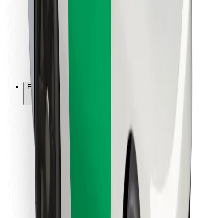
Ételfutároknak
Bolt Food
Flottapartnereknek
Éttermeknek
Bolt for Business
Egyéb
Beszállítók
Felhasználási feltételek
Sütik
Biztonság
Pár perc alatt ott vagyunk érted!
Bolt alkalmazás letöltése