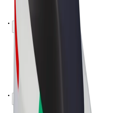
E-kerékpárok
Bolt Plus
Keress a Bolttal
Sofőrök
Sofőr kereset
Futárok
Futár kereset
Bolt Food kereskedők
Flották
Franchise-ok
A Bolt-ról
Karrier