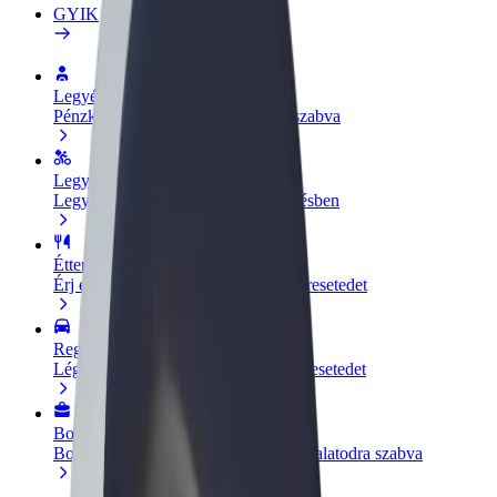
GYIK
Legyél sofőr
Pénzkereseti lehetőség igényeidre szabva
Legyél futár
Legyél futár és részesülj heti kifizetésben
Étterem vagy üzlet hozzáadása
Érj el több felhasználót és növeld keresetedet
Regisztrálj flottatulajdonosként
Légy Bolt flottapartner és növeld keresetedet
Bolt for Business
Bolt termékek és szolgáltatások a vállalatodra szabva