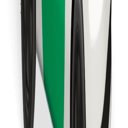
Találd meg kedvenc ételedet!
Bolt Food app letöltése