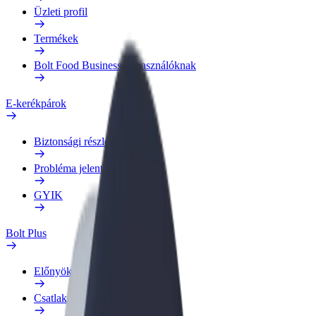
Üzleti profil
Termékek
Bolt Food Business felhasználóknak
E-kerékpárok
Biztonsági részleg
Probléma jelentése
GYIK
Bolt Plus
Előnyök
Csatlakozás