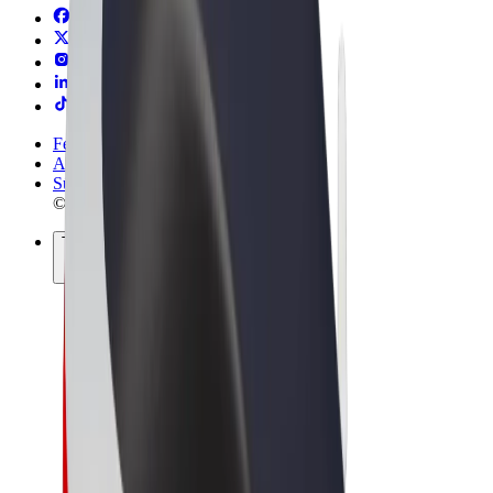
Felhasználási feltételek
Adatvédelem
Sütik
© 2026 Bolt Technology OÜ
Termékek
Utazás
Rollerek
Bolt Market
Bolt Food
Bolt Drive
Bolt cégeknek