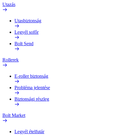
Utazás
Utasbiztonság
Legyél sofőr
Bolt Send
Rollerek
E-roller biztonság
Probléma jelentése
Biztonsági részleg
Bolt Market
Legyél ételfutár