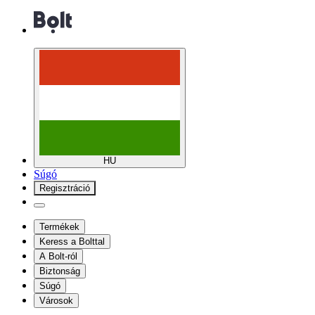
HU
Súgó
Regisztráció
Termékek
Keress a Bolttal
A Bolt-ról
Biztonság
Súgó
Városok