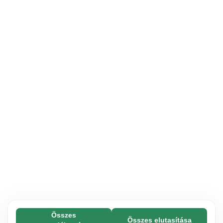
Összes
Összes elutasítása
Feltétlenül szükséges (65)