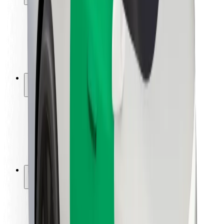
Utasbiztonság
Sofőr biztonság
E-roller biztonság
Biztonsági részleg
Városok
Lokációk
Városi megoldások
Repülőtér
Bolt töltőállomások
Súgó
Utasoknak
Sofőröknek