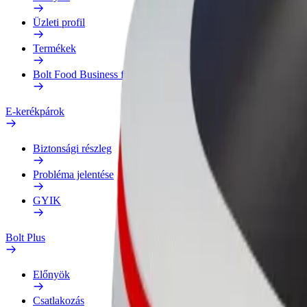
Üzleti profil
Termékek
Bolt Food Business felhasználóknak
E-kerékpárok
Biztonsági részleg
Probléma jelentése
GYIK
Bolt Plus
Előnyök
Csatlakozás