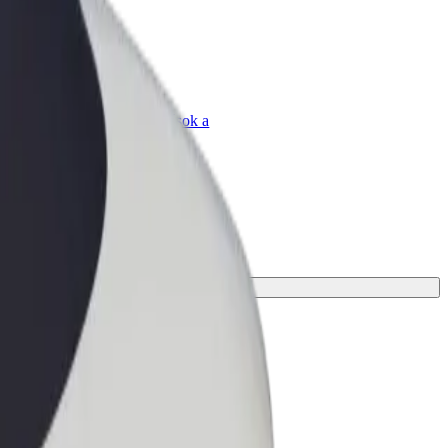
Bolt for Business
Bolt termékek és szolgáltatások a
vállalatodra szabva
tes megoldást az utazásodhoz.