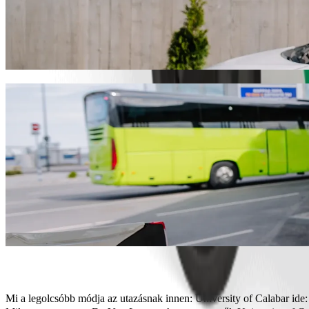
Juss el innen: University of Calabar ide: 
Válaszd a Bolt utasszállítást, ha a legjobb árat keresed De Vast Lux
megtaláljuk neked a tökéletes járművet.
Töltsd le a Bolt appot
Bolt szolgáltatások University of Calabar
Sok csomagod van? Foglalj XL autót egészen 6 főig.
Stílusosan szeretnél megérkezni? Próbáld ki a Bolt prémium autóit
Gyerekkel utazol? Rendelj gyermekbarát fuvart ülésmagasítóval.
A kedvenced is veled tart? Próbáld ki kisállatbarát fuvarainkat.
Kérsz segítséget? Támogatás kategóriánk kerekesszékkel akadály
Megfizethető utazás? Élvezd a kompakt autókat kedvező áron a Bol
Töltsd le a Bolt appot
Mi a legolcsóbb módja az utazásnak innen: University of Calabar id