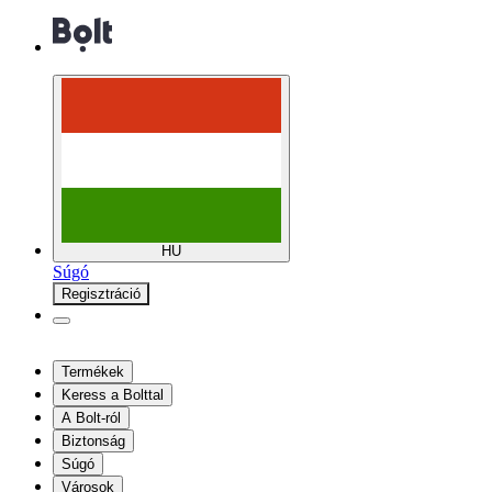
HU
Súgó
Regisztráció
Termékek
Keress a Bolttal
A Bolt-ról
Biztonság
Súgó
Városok