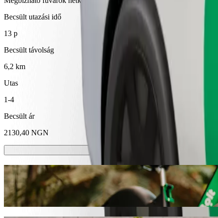
Megbízható fuvarok hétköznapi, közepes méretű járművekkel.
Becsült utazási idő
13 p
Becsült távolság
6,2 km
Utas
1-4
Becsült ár
2130,40 NGN
E-rollerek vagy e-kerékpárok
Közlekedj Calabar városában rollerrel vagy e-kerékpárral
Töltsd le a Bolt appot