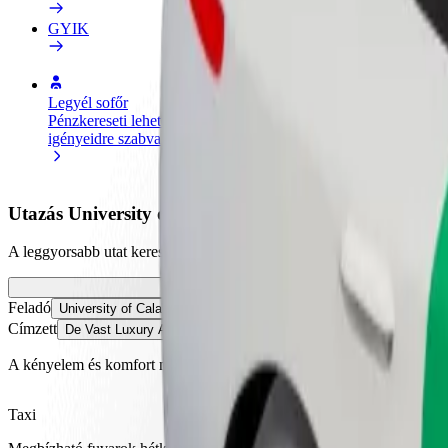
GYIK
Legyél sofőr
Legyél futár
Pénzkereseti lehetőség
Legyél futár és részesülj heti
igényeidre szabva
kifizetésben
Utazás University of Calabar és De Vast Luxury Apar
A leggyorsabb utat keresed University of Calabar és De Vast Luxury A
Feladó
University of Calabar
Címzett
De Vast Luxury Apartment
A kényelem és komfort már csak pár érintésre van!
Taxi