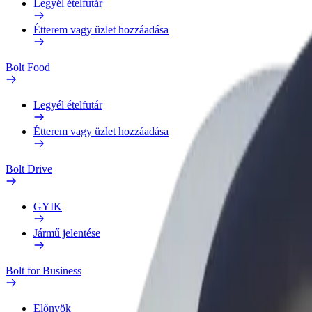
Legyél ételfutár
Étterem vagy üzlet hozzáadása
Bolt Food
Legyél ételfutár
Étterem vagy üzlet hozzáadása
Bolt Drive
GYIK
Jármű jelentése
Bolt for Business
Előnyök