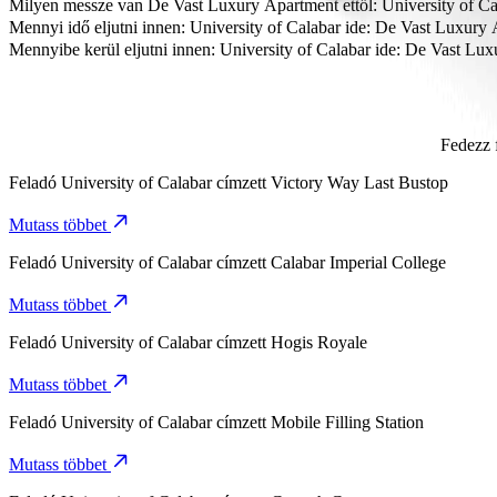
A legmegfizethetőbb módja az utazásnak innen: University of Calab
Milyen messze van De Vast Luxury Apartment ettől: University of Ca
De Vast Luxury Apartment körülbelül 6,2 km távolságra van Universit
Mennyi idő eljutni innen: University of Calabar ide: De Vast Luxury
Körülbelül 13 p időt vesz igénybe eljutni innen: University of Calaba
Mennyibe kerül eljutni innen: University of Calabar ide: De Vast Lu
Az utazás várható ára innen: University of Calabar ide: De Vast Lu
Fedezz 
Feladó
University of Calabar
címzett
Victory Way Last Bustop
Mutass többet
Feladó
University of Calabar
címzett
Calabar Imperial College
Mutass többet
Feladó
University of Calabar
címzett
Hogis Royale
Mutass többet
Feladó
University of Calabar
címzett
Mobile Filling Station
Mutass többet