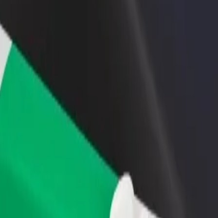
Étterem vagy üzlet hozzáadása
Regisztrálj flottatulajdonosként
Érj el több felhasználót és növeld
Légy Bolt flottapartner és növeld
keresetedet
keresetedet
tment között
partment között? Fedezd fel szolgáltatásainkat, és találd meg a tökéle
Irány az alkalmazás