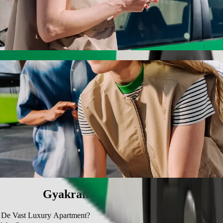
De Vast Luxury Apartment Bolt utasszállításs
ury Apartment eléréséhez. A Bolttal az utazás körülbelül 13 p időt ve
 és De Vast Luxury Apartment között
.
mentes járműveket kínál.
t Basic szolgáltatással.
Gyakran ismételt kérdések
e: De Vast Luxury Apartment?