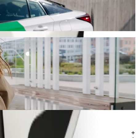
al
sz igénybe, és várhatóan 2130,40 NGN NGN lesz. Bármilyen alkalomra,