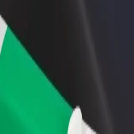
Étterem vagy üzlet hozzáadása
Regisztrálj flottatulajdonosként
Érj el több felhasználót és növeld
Légy Bolt flottapartner és növeld
keresetedet
keresetedet
s Maya Hotel között
 és Maya Hotel között? Fedezd fel szolgáltatásainkat, és találd meg a 
Irány az alkalmazás