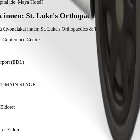
dics & Trauma Hospital ide: Maya Hotel ezzel: Bolt.
pital ide: Maya Hotel?
ital ide: Maya Hotel ezzel: Bolt körülbelül 301,90 KES KES.
 innen: St. Luke's Orthopaedics & Trauma
ű útvonalakat innen: St. Luke's Orthopaedics & Trauma Hospital Eldore
 Conference Centre
irport (EDL)
T MAIN STAGE
 Eldoret
 of Eldoret