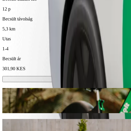
12 p
Becsült távolság
5,3 km
Utas
1-4
Becsült ár
301,90 KES
E-rollerek vagy e-kerékpárok
Közlekedj Eldoret városában rollerrel vagy e-kerékpárral
Töltsd le a Bolt appot
Juss el innen: St. Luke's Orthopaedics & T