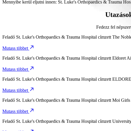
Körülbelül 12 p időt vesz igénybe eljutni innen: St. Luke's Orthopae
Mennyibe kerül eljutni innen: St. Luke's Orthopaedics & Trauma Hos
Az utazás várható ára innen: St. Luke's Orthopaedics & Trauma Hosp
Utazások
Fedezz fel népszer
Feladó
St. Luke's Orthopaedics & Trauma Hospital
címzett
The Noble
Mutass többet
Feladó
St. Luke's Orthopaedics & Trauma Hospital
címzett
Eldoret A
Mutass többet
Feladó
St. Luke's Orthopaedics & Trauma Hospital
címzett
ELDORE
Mutass többet
Feladó
St. Luke's Orthopaedics & Trauma Hospital
címzett
Moi Girls
Mutass többet
Feladó
St. Luke's Orthopaedics & Trauma Hospital
címzett
University