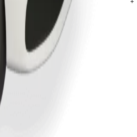
 Hospital
t más helyszíneire.