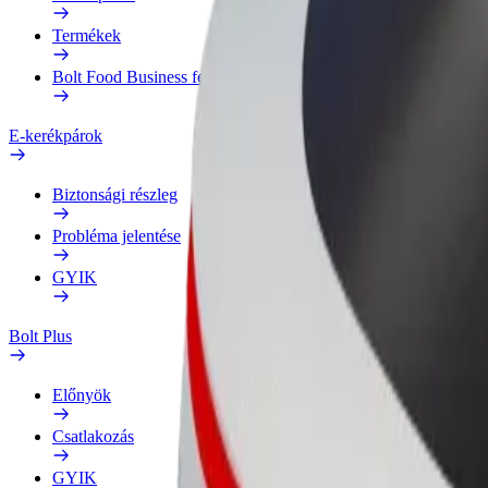
Termékek
Bolt Food Business felhasználóknak
E-kerékpárok
Biztonsági részleg
Probléma jelentése
GYIK
Bolt Plus
Előnyök
Csatlakozás
GYIK