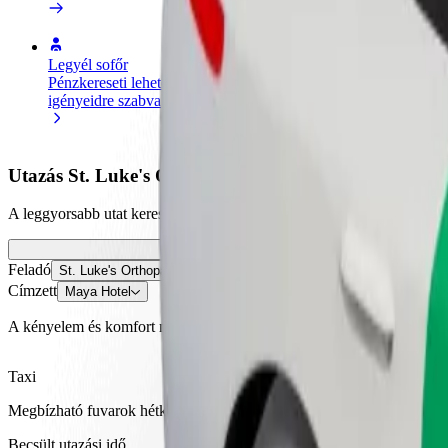
Legyél sofőr
Legyél futár
Pénzkereseti lehetőség
Legyél futár és részesülj heti
igényeidre szabva
kifizetésben
Utazás St. Luke's Orthopaedics & Trauma Hospital é
A leggyorsabb utat keresed St. Luke's Orthopaedics & Trauma Hospital
Feladó
St. Luke's Orthopaedics & Trauma Hospital
Címzett
Maya Hotel
A kényelem és komfort már csak pár érintésre van!
Taxi
Megbízható fuvarok hétköznapi, közepes méretű járművekkel.
Becsült utazási idő