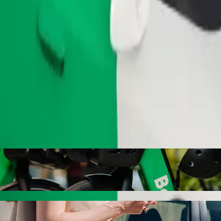
Fuvar rendelése
rauma Hospital ide: Maya Hotel Bolt utasszá