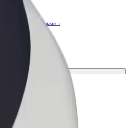
Bolt for Business
Bolt termékek és szolgáltatások a
vállalatodra szabva
tökéletes megoldást az utazásodhoz.