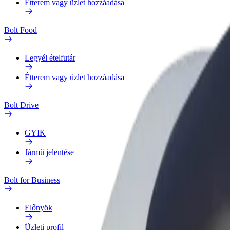
Étterem vagy üzlet hozzáadása
Bolt Food
Legyél ételfutár
Étterem vagy üzlet hozzáadása
Bolt Drive
GYIK
Jármű jelentése
Bolt for Business
Előnyök
Üzleti profil