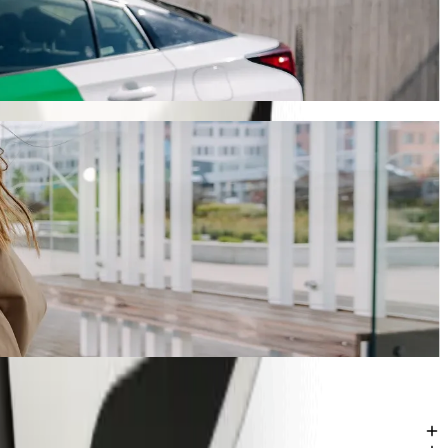
ybe, és várhatóan 1392,80 NGN NGN lesz. Bármilyen alkalomra,