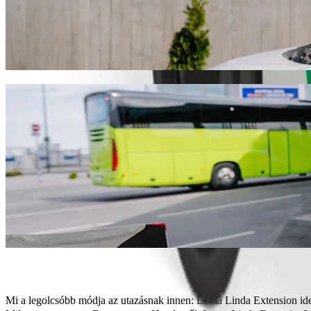
Juss el innen: Loma Linda Extension ide: B
Válaszd a Bolt utasszállítást, ha a legjobb árat keresed Best wester
megtaláljuk neked a tökéletes járművet.
Töltsd le a Bolt appot
Bolt szolgáltatások Loma Linda Extension 
Sok csomagod van? Foglalj XL autót egészen 6 főig.
Stílusosan szeretnél megérkezni? Próbáld ki a Bolt prémium autóit
Gyerekkel utazol? Rendelj gyermekbarát fuvart ülésmagasítóval.
A kedvenced is veled tart? Próbáld ki kisállatbarát fuvarainkat.
Kérsz segítséget? Támogatás kategóriánk kerekesszékkel akadály
Megfizethető utazás? Élvezd a kompakt autókat kedvező áron a Bol
Töltsd le a Bolt appot
Mi a legolcsóbb módja az utazásnak innen: Loma Linda Extension ide