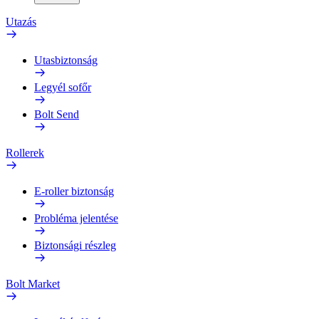
Utazás
Utasbiztonság
Legyél sofőr
Bolt Send
Rollerek
E-roller biztonság
Probléma jelentése
Biztonsági részleg
Bolt Market