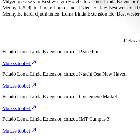
A legmegfizethetőbb módja az utazásnak innen: Loma Linda Extensio
Milyen messze van Best western Hotel ettől: Loma Linda Extension?
Best western Hotel körülbelül 6 km távolságra van Loma Linda Exten
Mennyi idő eljutni innen: Loma Linda Extension ide: Best western Ho
Körülbelül 14 p időt vesz igénybe eljutni innen: Loma Linda Extension
Mennyibe kerül eljutni innen: Loma Linda Extension ide: Best weste
Az utazás várható ára innen: Loma Linda Extension ide: Best wester
Fedezz 
Feladó
Loma Linda Extension
címzett
Peace Park
Mutass többet
Feladó
Loma Linda Extension
címzett
Ntachi Osa New Haven
Mutass többet
Feladó
Loma Linda Extension
címzett
Oye emene Market
Mutass többet
Feladó
Loma Linda Extension
címzett
IMT Campus 3
Mutass többet