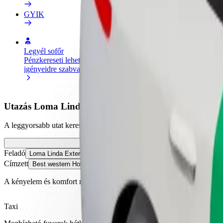
GYIK
Legyél sofőr
Legyél futár
Pénzkereseti lehetőség
Legyél futár és részesülj heti
igényeidre szabva
kifizetésben
Utazás Loma Linda Extension és Best western Hotel k
A leggyorsabb utat keresed Loma Linda Extension és Best western Hote
Feladó
Loma Linda Extension
Címzett
Best western Hotel
A kényelem és komfort már csak pár érintésre van!
Taxi