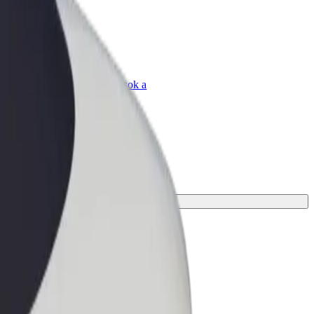
Bolt for Business
Bolt termékek és szolgáltatások a
vállalatodra szabva
oldást az utazásodhoz.