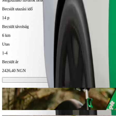
Megbízható fuvarok hétköznapi, közepes méretű járművekkel.
Becsült utazási idő
14 p
Becsült távolság
6 km
Utas
1-4
Becsült ár
2426,40 NGN
E-rollerek vagy e-kerékpárok
Közlekedj Enugu városában rollerrel vagy e-kerékpárral
Töltsd le a Bolt appot