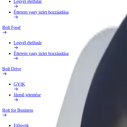
Legyél ételfutár
Étterem vagy üzlet hozzáadása
Bolt Food
Legyél ételfutár
Étterem vagy üzlet hozzáadása
Bolt Drive
GYIK
Jármű jelentése
Bolt for Business
Előnyök