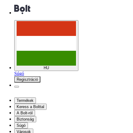
HU
Súgó
Regisztráció
Termékek
Keress a Bolttal
A Bolt-ról
Biztonság
Súgó
Városok