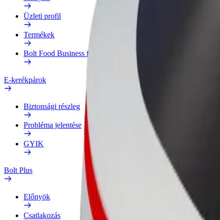
Üzleti profil
Termékek
Bolt Food Business felhasználóknak
E-kerékpárok
Biztonsági részleg
Probléma jelentése
GYIK
Bolt Plus
Előnyök
Csatlakozás