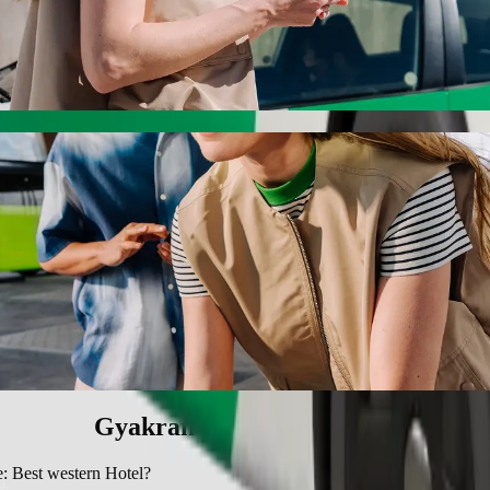
est western Hotel Bolt utasszállítással
n Hotel eléréséhez. A Bolttal az utazás körülbelül 14 p időt vesz igén
és Best western Hotel között
.
mentes járműveket kínál.
t Basic szolgáltatással.
Gyakran ismételt kérdések
: Best western Hotel?