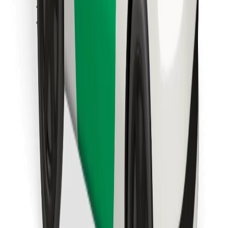
Találd meg kedvenc ételedet!
Bolt Food app letöltése