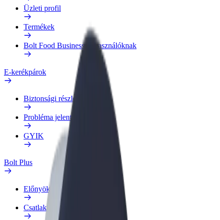
Üzleti profil
Termékek
Bolt Food Business felhasználóknak
E-kerékpárok
Biztonsági részleg
Probléma jelentése
GYIK
Bolt Plus
Előnyök
Csatlakozás