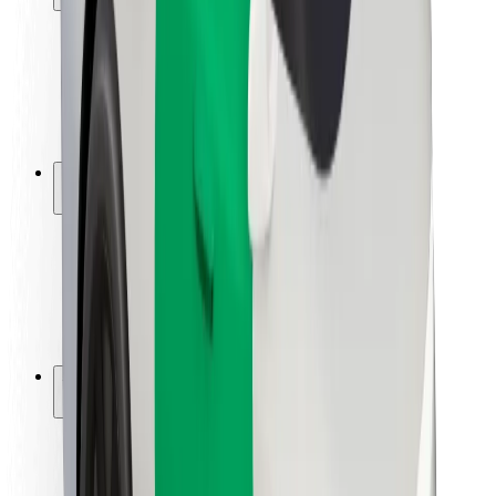
Utasbiztonság
Sofőr biztonság
E-roller biztonság
Biztonsági részleg
Városok
Lokációk
Városi megoldások
Repülőtér
Bolt töltőállomások
Súgó
Utasoknak
Sofőröknek