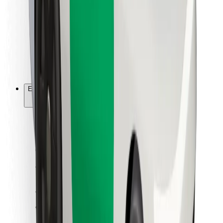
Ételfutároknak
Bolt Food
Flottapartnereknek
Éttermeknek
Bolt for Business
Egyéb
Beszállítók
Felhasználási feltételek
Sütik
Biztonság
Pár perc alatt ott vagyunk érted!
Bolt alkalmazás letöltése