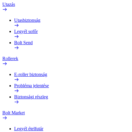
Utazás
Utasbiztonság
Legyél sofőr
Bolt Send
Rollerek
E-roller biztonság
Probléma jelentése
Biztonsági részleg
Bolt Market
Legyél ételfutár