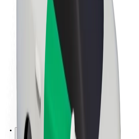
A Boltról
Fenntarthatóság a Boltnál
Project Zero
Blog
Sajtószoba
Brand
Küldetés
Befektetői kapcsolatok
Vezetőség
Márka
Média
Urban Fund
Biztonság