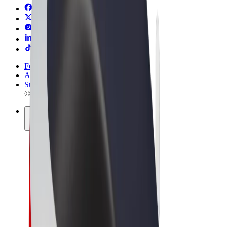
Felhasználási feltételek
Adatvédelem
Sütik
© 2026 Bolt Technology OÜ
Termékek
Utazás
Rollerek
Bolt Market
Bolt Food
Bolt Drive
Bolt cégeknek