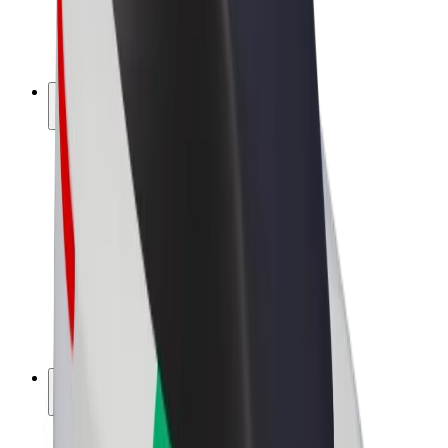
E-kerékpárok
Bolt Plus
Keress a Bolttal
Sofőrök
Sofőr kereset
Futárok
Futár kereset
Bolt Food kereskedők
Flották
Franchise-ok
A Bolt-ról
Karrier