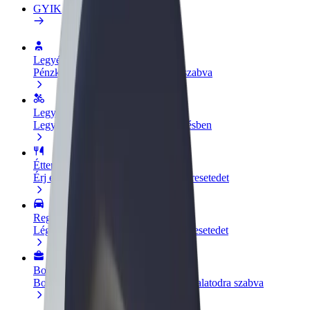
GYIK
Legyél sofőr
Pénzkereseti lehetőség igényeidre szabva
Legyél futár
Legyél futár és részesülj heti kifizetésben
Étterem vagy üzlet hozzáadása
Érj el több felhasználót és növeld keresetedet
Regisztrálj flottatulajdonosként
Légy Bolt flottapartner és növeld keresetedet
Bolt for Business
Bolt termékek és szolgáltatások a vállalatodra szabva