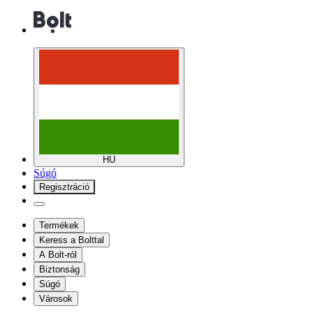
HU
Súgó
Regisztráció
Termékek
Keress a Bolttal
A Bolt-ról
Biztonság
Súgó
Városok