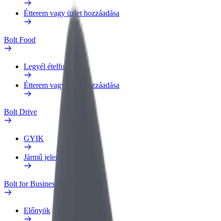
Étterem vagy üzlet hozzáadása
Bolt Food
Legyél ételfutár
Étterem vagy üzlet hozzáadása
Bolt Drive
GYIK
Jármű jelentése
Bolt for Business
Előnyök