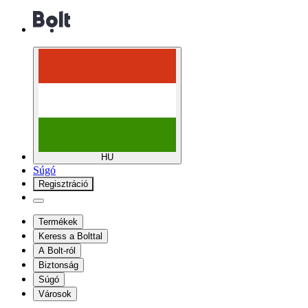
HU
Súgó
Regisztráció
Termékek
Keress a Bolttal
A Bolt-ról
Biztonság
Súgó
Városok