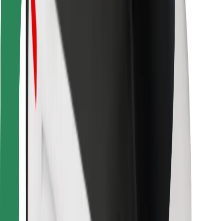
Ételfutároknak
Bolt Food
Flottapartnereknek
Éttermeknek
Bolt for Business
Egyéb
Beszállítók
Felhasználási feltételek
Sütik
Biztonság
Pár perc alatt ott vagyunk érted!
Bolt alkalmazás letöltése