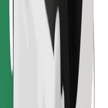
Találd meg kedvenc ételedet!
Bolt Food app letöltése