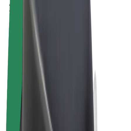
Felhasználási feltételek
Adatvédelem
Sütik
© 2026 Bolt Technology OÜ
Termékek
Utazás
Rollerek
Bolt Market
Bolt Food
Bolt Drive
Bolt cégeknek