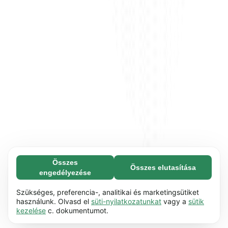
Összes
Összes elutasítása
Feltétlenül szükséges (65)
engedélyezése
A feltétlenül szükséges sütik segítenek abban,
További információ
hogy weboldalunk használható legyen azáltal,
Szükséges, preferencia-, analitikai és marketingsütiket
hogy lehetővé teszik az olyan alapvető
használunk. Olvasd el
süti-nyilatkozatunkat
vagy a
sütik
Preferencia (17)
kezelése
c. dokumentumot.
funkciókat, mint pl. a görgetés. A weboldal nem
A preferenciasütik lehetővé teszik a
További információ
tud megfelelően működni ezek a sütik