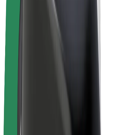
E-kerékpárok
Bolt Plus
Keress a Bolttal
Sofőrök
Sofőr kereset
Futárok
Futár kereset
Bolt Food kereskedők
Flották
Franchise-ok
A Bolt-ról
Karrier