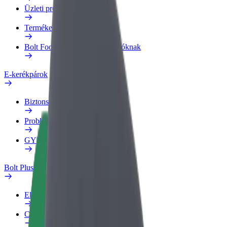
Üzleti profil
Termékek
Bolt Food Business felhasználóknak
E-kerékpárok
Biztonsági részleg
Probléma jelentése
GYIK
Bolt Plus
Előnyök
Csatlakozás