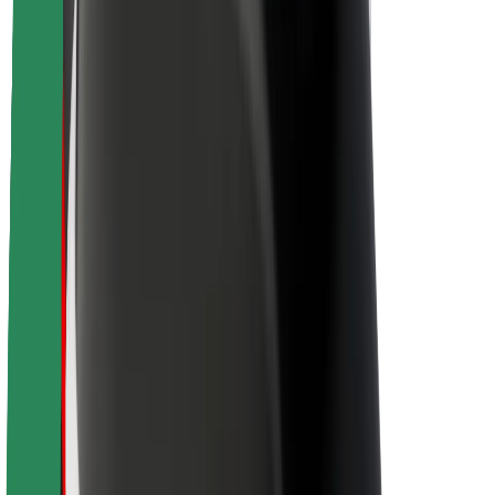
A Boltról
Fenntarthatóság a Boltnál
Project Zero
Blog
Sajtószoba
Brand
Küldetés
Befektetői kapcsolatok
Vezetőség
Márka
Média
Urban Fund
Biztonság