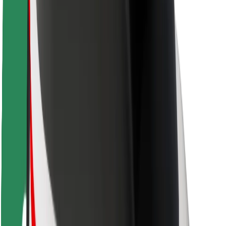
Utasbiztonság
Sofőr biztonság
E-roller biztonság
Biztonsági részleg
Városok
Lokációk
Városi megoldások
Repülőtér
Bolt töltőállomások
Súgó
Utasoknak
Sofőröknek