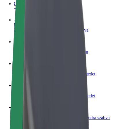
GYIK
Legyél sofőr
Pénzkereseti lehetőség igényeidre szabva
Legyél futár
Legyél futár és részesülj heti kifizetésben
Étterem vagy üzlet hozzáadása
Érj el több felhasználót és növeld keresetedet
Regisztrálj flottatulajdonosként
Légy Bolt flottapartner és növeld keresetedet
Bolt for Business
Bolt termékek és szolgáltatások a vállalatodra szabva