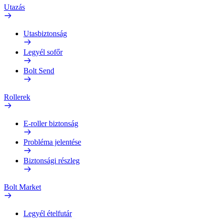
Utazás
Utasbiztonság
Legyél sofőr
Bolt Send
Rollerek
E-roller biztonság
Probléma jelentése
Biztonsági részleg
Bolt Market
Legyél ételfutár