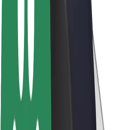
A Boltról
Fenntarthatóság a Boltnál
Project Zero
Blog
Sajtószoba
Brand
Küldetés
Befektetői kapcsolatok
Vezetőség
Márka
Média
Urban Fund
Biztonság