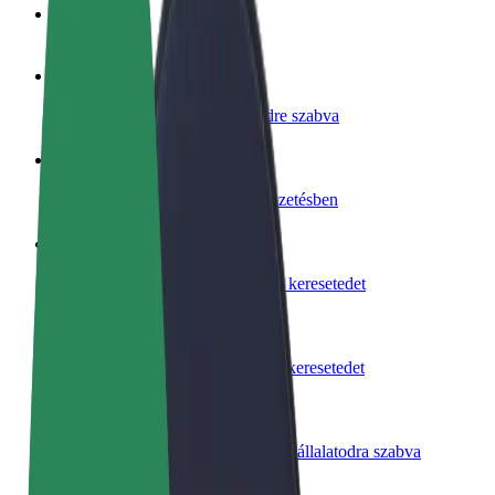
GYIK
Legyél sofőr
Pénzkereseti lehetőség igényeidre szabva
Legyél futár
Legyél futár és részesülj heti kifizetésben
Étterem vagy üzlet hozzáadása
Érj el több felhasználót és növeld keresetedet
Regisztrálj flottatulajdonosként
Légy Bolt flottapartner és növeld keresetedet
Bolt for Business
Bolt termékek és szolgáltatások a vállalatodra szabva