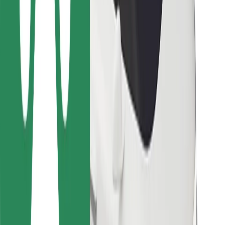
Ételfutároknak
Bolt Food
Flottapartnereknek
Éttermeknek
Bolt for Business
Egyéb
Beszállítók
Felhasználási feltételek
Sütik
Biztonság
Pár perc alatt ott vagyunk érted!
Bolt alkalmazás letöltése