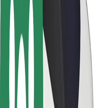
Utasbiztonság
Sofőr biztonság
E-roller biztonság
Biztonsági részleg
Városok
Lokációk
Városi megoldások
Repülőtér
Bolt töltőállomások
Súgó
Utasoknak
Sofőröknek