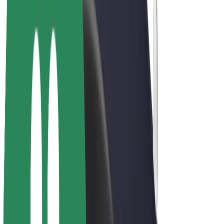
E-kerékpárok
Bolt Plus
Keress a Bolttal
Sofőrök
Sofőr kereset
Futárok
Futár kereset
Bolt Food kereskedők
Flották
Franchise-ok
A Bolt-ról
Karrier