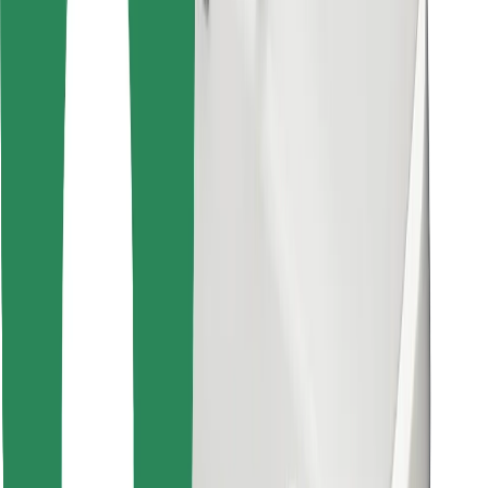
Találd meg kedvenc ételedet!
Bolt Food app letöltése