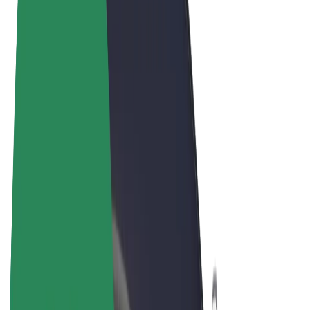
Felhasználási feltételek
Adatvédelem
Sütik
© 2026 Bolt Technology OÜ
Termékek
Utazás
Rollerek
Bolt Market
Bolt Food
Bolt Drive
Bolt cégeknek