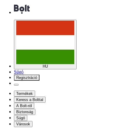
HU
Súgó
Regisztráció
Termékek
Keress a Bolttal
A Bolt-ról
Biztonság
Súgó
Városok