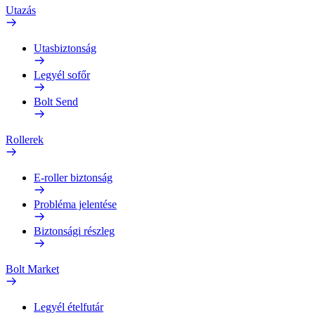
Utazás
Utasbiztonság
Legyél sofőr
Bolt Send
Rollerek
E-roller biztonság
Probléma jelentése
Biztonsági részleg
Bolt Market
Legyél ételfutár