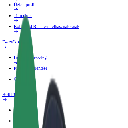
Üzleti profil
Termékek
Bolt Food Business felhasználóknak
E-kerékpárok
Biztonsági részleg
Probléma jelentése
GYIK
Bolt Plus
Előnyök
Csatlakozás