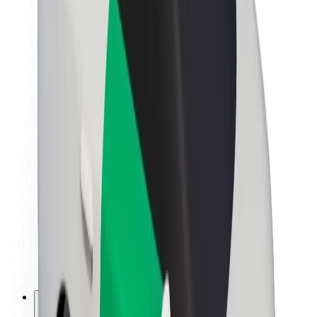
A Boltról
Fenntarthatóság a Boltnál
Project Zero
Blog
Sajtószoba
Brand
Küldetés
Befektetői kapcsolatok
Vezetőség
Márka
Média
Urban Fund
Biztonság