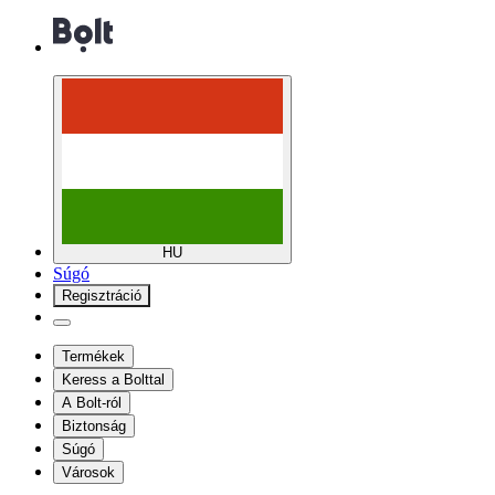
HU
Súgó
Regisztráció
Termékek
Keress a Bolttal
A Bolt-ról
Biztonság
Súgó
Városok