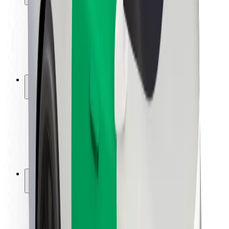
Utasbiztonság
Sofőr biztonság
E-roller biztonság
Biztonsági részleg
Városok
Lokációk
Városi megoldások
Repülőtér
Bolt töltőállomások
Súgó
Utasoknak
Sofőröknek