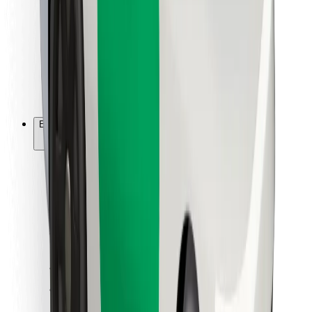
Ételfutároknak
Bolt Food
Flottapartnereknek
Éttermeknek
Bolt for Business
Egyéb
Beszállítók
Felhasználási feltételek
Sütik
Biztonság
Pár perc alatt ott vagyunk érted!
Bolt alkalmazás letöltése