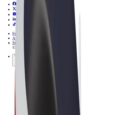
Felhasználási feltételek
Adatvédelem
Sütik
© 2026 Bolt Technology OÜ
Termékek
Utazás
Rollerek
Bolt Market
Bolt Food
Bolt Drive
Bolt cégeknek