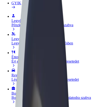
GYIK
Legyél sofőr
Pénzkereseti lehetőség igényeidre szabva
Legyél futár
Legyél futár és részesülj heti kifizetésben
Étterem vagy üzlet hozzáadása
Érj el több felhasználót és növeld keresetedet
Regisztrálj flottatulajdonosként
Légy Bolt flottapartner és növeld keresetedet
Bolt for Business
Bolt termékek és szolgáltatások a vállalatodra szabva