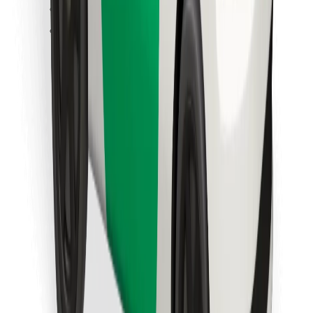
Találd meg kedvenc ételedet!
Bolt Food app letöltése