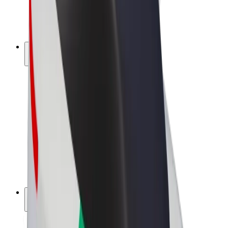
E-kerékpárok
Bolt Plus
Keress a Bolttal
Sofőrök
Sofőr kereset
Futárok
Futár kereset
Bolt Food kereskedők
Flották
Franchise-ok
A Bolt-ról
Karrier