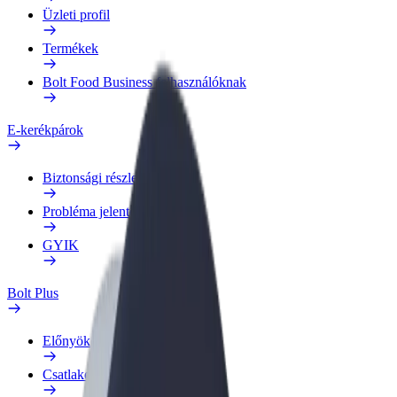
Üzleti profil
Termékek
Bolt Food Business felhasználóknak
E-kerékpárok
Biztonsági részleg
Probléma jelentése
GYIK
Bolt Plus
Előnyök
Csatlakozás