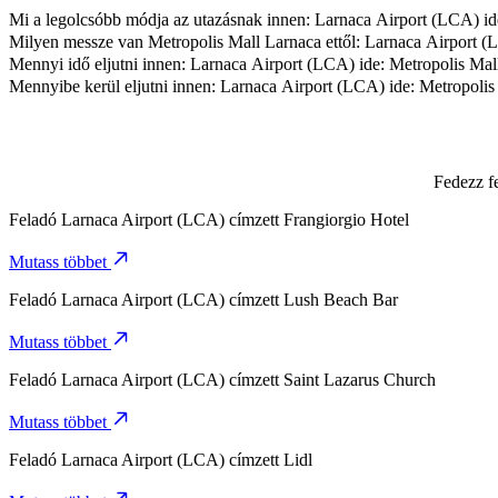
Mi a legolcsóbb módja az utazásnak innen: Larnaca Airport (LCA) id
A legmegfizethetőbb módja az utazásnak innen: Larnaca Airport (LCA
Milyen messze van Metropolis Mall Larnaca ettől: Larnaca Airport 
Metropolis Mall Larnaca körülbelül 9,1 km távolságra van Larnaca Ai
Mennyi idő eljutni innen: Larnaca Airport (LCA) ide: Metropolis Mal
Körülbelül 12 p időt vesz igénybe eljutni innen: Larnaca Airport (LCA
Mennyibe kerül eljutni innen: Larnaca Airport (LCA) ide: Metropoli
Az utazás várható ára innen: Larnaca Airport (LCA) ide: Metropolis
Fedezz f
Feladó
Larnaca Airport (LCA)
címzett
Frangiorgio Hotel
Mutass többet
Feladó
Larnaca Airport (LCA)
címzett
Lush Beach Bar
Mutass többet
Feladó
Larnaca Airport (LCA)
címzett
Saint Lazarus Church
Mutass többet
Feladó
Larnaca Airport (LCA)
címzett
Lidl