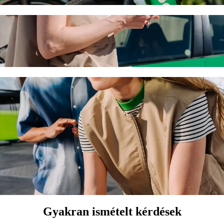
Metropolis Mall Larnaca Bolt utasszállításs
all Larnaca eléréséhez. A Bolttal az utazás körülbelül 12 p időt vesz 
) és Metropolis Mall Larnaca között
.
mentes járműveket kínál.
t Basic szolgáltatással.
Gyakran ismételt kérdések