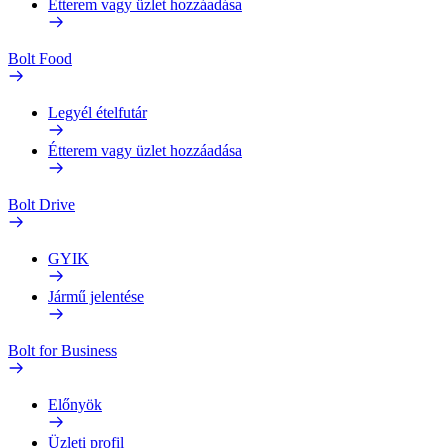
Étterem vagy üzlet hozzáadása
Bolt Food
Legyél ételfutár
Étterem vagy üzlet hozzáadása
Bolt Drive
GYIK
Jármű jelentése
Bolt for Business
Előnyök
Üzleti profil