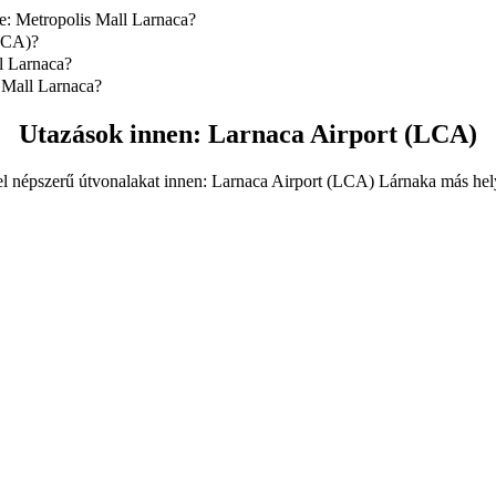
e: Metropolis Mall Larnaca?
) ide: Metropolis Mall Larnaca ezzel: 4-Seater, ami körülbelül 19,10
(LCA)?
rport (LCA) helytől.
l Larnaca?
) ide: Metropolis Mall Larnaca ezzel: 4-Seater.
s Mall Larnaca?
 Mall Larnaca ezzel: 4-Seater körülbelül 19,10 EUR EUR.
Utazások innen: Larnaca Airport (LCA)
el népszerű útvonalakat innen: Larnaca Airport (LCA) Lárnaka más hely