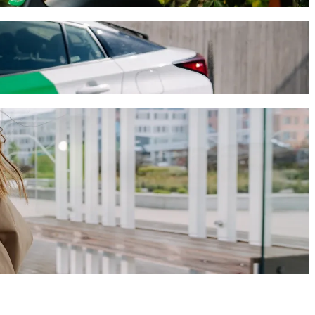
al
igénybe, és várhatóan 19,10 EUR EUR lesz. Bármilyen alkalomra,