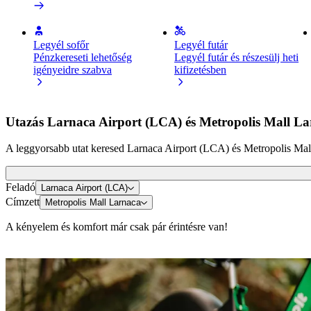
Legyél sofőr
Legyél futár
Pénzkereseti lehetőség
Legyél futár és részesülj heti
igényeidre szabva
kifizetésben
Utazás Larnaca Airport (LCA) és Metropolis Mall La
A leggyorsabb utat keresed Larnaca Airport (LCA) és Metropolis Mall 
Feladó
Larnaca Airport (LCA)
Címzett
Metropolis Mall Larnaca
A kényelem és komfort már csak pár érintésre van!
E-rollerek vagy e-kerékpárok
Közlekedj Lárnaka városában rollerrel vagy e-kerékpárral
Töltsd le a Bolt appot