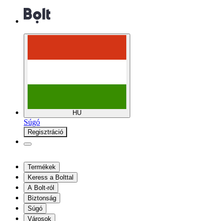
HU
Súgó
Regisztráció
Termékek
Keress a Bolttal
A Bolt-ról
Biztonság
Súgó
Városok