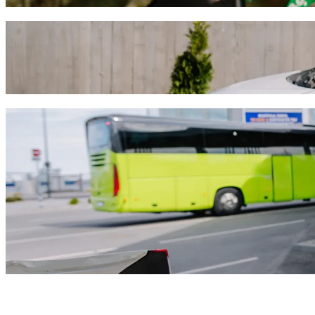
Juss el innen: Larnaca Airport (LCA) ide: 
Válaszd a Bolt utasszállítást, ha a legjobb árat keresed Metropolis M
megtaláljuk neked a tökéletes járművet.
Töltsd le a Bolt appot
Bolt szolgáltatások Larnaca Airport (LCA
Sok csomagod van? Foglalj XL autót egészen 6 főig.
Stílusosan szeretnél megérkezni? Próbáld ki a Bolt prémium autóit
Gyerekkel utazol? Rendelj gyermekbarát fuvart ülésmagasítóval.
A kedvenced is veled tart? Próbáld ki kisállatbarát fuvarainkat.
Kérsz segítséget? Támogatás kategóriánk kerekesszékkel akadály
Megfizethető utazás? Élvezd a kompakt autókat kedvező áron a Bol
Töltsd le a Bolt appot