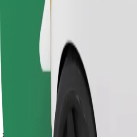
22 p
Becsült távolság
18,1 km
Utas
1-4
Becsült ár
20,40 EUR
Elektromos
Hatékony utazások teljesen elektromos járművekkel
Becsült utazási idő
22 p
Becsült távolság