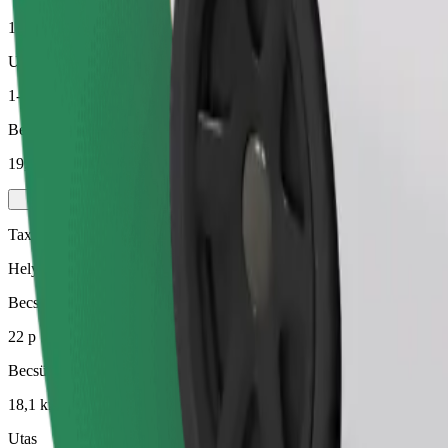
18,1 km
Utas
1-4
Becsült ár
19,10 EUR
Taxi
Helyi taxisok állnak rendelkezésedre
Becsült utazási idő
22 p
Becsült távolság
18,1 km
Utas