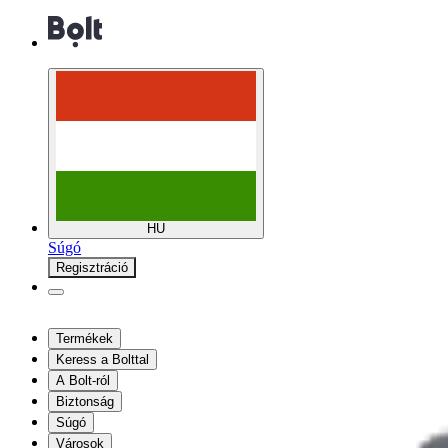
HU
Súgó
Regisztráció
Termékek
Keress a Bolttal
A Bolt-ról
Biztonság
Súgó
Városok