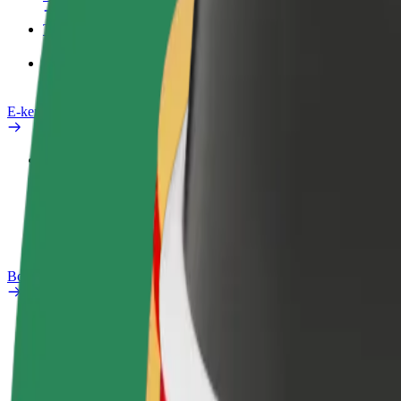
Termékek
Bolt Food Business felhasználóknak
E-kerékpárok
Biztonsági részleg
Probléma jelentése
GYIK
Bolt Plus
Előnyök
Csatlakozás
GYIK