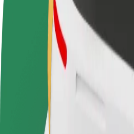
Legyél sofőr
Legyél futár
Pénzkereseti lehetőség
Legyél futár és részesülj heti
igényeidre szabva
kifizetésben
Utazás Funchal Cable Car és Madeira Cristiano Rona
A leggyorsabb utat keresed Funchal Cable Car és Madeira Cristiano Ro
Feladó
Funchal Cable Car
Címzett
Madeira Cristiano Ronaldo Airport (FNC)
A kényelem és komfort már csak pár érintésre van!
Taxi
Megbízható fuvarok hétköznapi, közepes méretű járművekkel.
Becsült utazási idő