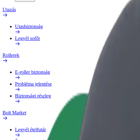
Utazás
Utasbiztonság
Legyél sofőr
Rollerek
E-roller biztonság
Probléma jelentése
Biztonsági részleg
Bolt Market
Legyél ételfutár