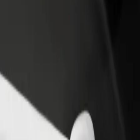
Étterem vagy üzlet hozzáadása
Regisztrálj flottatulajdonosként
Érj el több felhasználót és növeld
Légy Bolt flottapartner és növeld
keresetedet
keresetedet
ldo Airport (FNC) között
naldo Airport (FNC) között? Fedezd fel szolgáltatásainkat, és találd 
Irány az alkalmazás