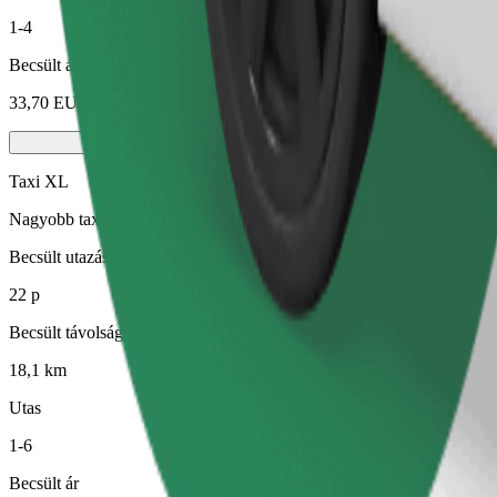
1-4
Becsült ár
33,70 EUR
Taxi XL
Nagyobb taxik, amelyek 6 személy számára biztosítanak ülőhelyet
Becsült utazási idő
22 p
Becsült távolság
18,1 km
Utas
1-6
Becsült ár