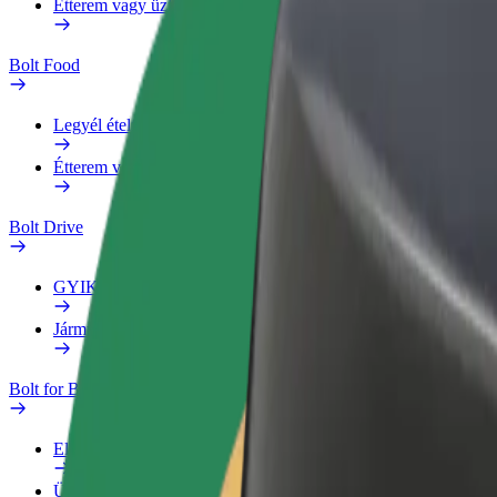
Étterem vagy üzlet hozzáadása
Bolt Food
Legyél ételfutár
Étterem vagy üzlet hozzáadása
Bolt Drive
GYIK
Jármű jelentése
Bolt for Business
Előnyök
Üzleti profil