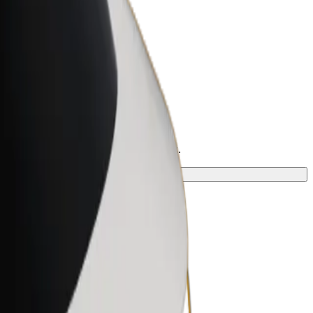
Bolt for Business
Bolt termékek és szolgáltatások a
vállalatodra szabva
meg a tökéletes megoldást az utazásodhoz.