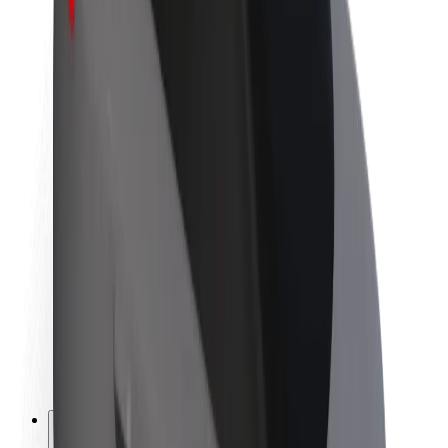
A Boltról
Fenntarthatóság a Boltnál
Project Zero
Blog
Sajtószoba
Brand
Küldetés
Befektetői kapcsolatok
Vezetőség
Márka
Média
Urban Fund
Biztonság