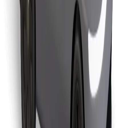
Találd meg kedvenc ételedet!
Bolt Food app letöltése