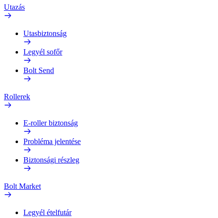
Utazás
Utasbiztonság
Legyél sofőr
Bolt Send
Rollerek
E-roller biztonság
Probléma jelentése
Biztonsági részleg
Bolt Market
Legyél ételfutár