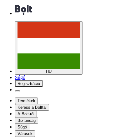
HU
Súgó
Regisztráció
Termékek
Keress a Bolttal
A Bolt-ról
Biztonság
Súgó
Városok