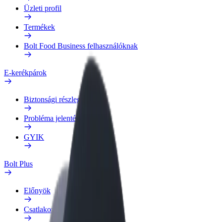
Üzleti profil
Termékek
Bolt Food Business felhasználóknak
E-kerékpárok
Biztonsági részleg
Probléma jelentése
GYIK
Bolt Plus
Előnyök
Csatlakozás