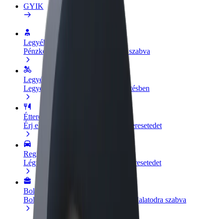
GYIK
Legyél sofőr
Pénzkereseti lehetőség igényeidre szabva
Legyél futár
Legyél futár és részesülj heti kifizetésben
Étterem vagy üzlet hozzáadása
Érj el több felhasználót és növeld keresetedet
Regisztrálj flottatulajdonosként
Légy Bolt flottapartner és növeld keresetedet
Bolt for Business
Bolt termékek és szolgáltatások a vállalatodra szabva