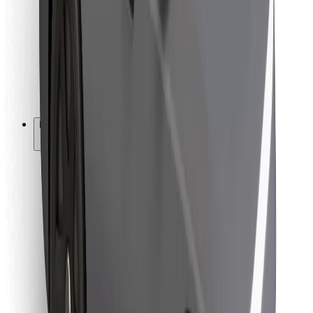
Ételfutároknak
Bolt Food
Flottapartnereknek
Éttermeknek
Bolt for Business
Egyéb
Beszállítók
Felhasználási feltételek
Sütik
Biztonság
Pár perc alatt ott vagyunk érted!
Bolt alkalmazás letöltése