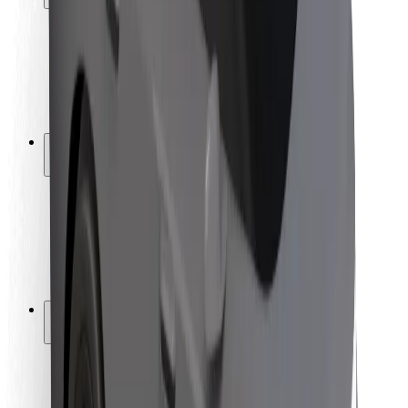
Utasbiztonság
Sofőr biztonság
E-roller biztonság
Biztonsági részleg
Városok
Lokációk
Városi megoldások
Repülőtér
Bolt töltőállomások
Súgó
Utasoknak
Sofőröknek