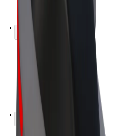
E-kerékpárok
Bolt Plus
Keress a Bolttal
Sofőrök
Sofőr kereset
Futárok
Futár kereset
Bolt Food kereskedők
Flották
Franchise-ok
A Bolt-ról
Karrier