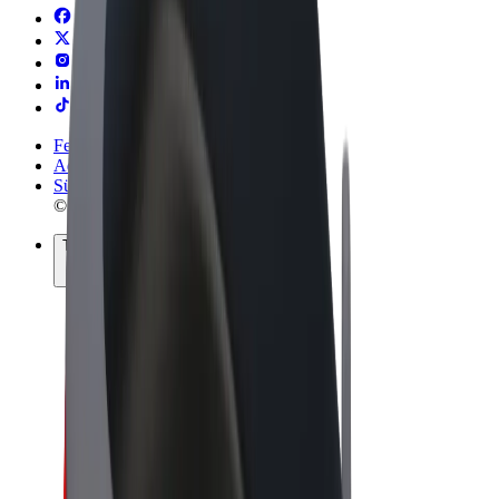
Felhasználási feltételek
Adatvédelem
Sütik
© 2026 Bolt Technology OÜ
Termékek
Utazás
Rollerek
Bolt Market
Bolt Food
Bolt Drive
Bolt cégeknek