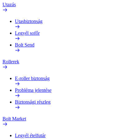
Utazás
Utasbiztonság
Legyél sofőr
Bolt Send
Rollerek
E-roller biztonság
Probléma jelentése
Biztonsági részleg
Bolt Market
Legyél ételfutár