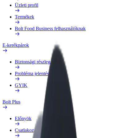
Üzleti profil
Termékek
Bolt Food Business felhasználóknak
E-kerékpárok
Biztonsági részleg
Probléma jelentése
GYIK
Bolt Plus
Előnyök
Csatlakozás