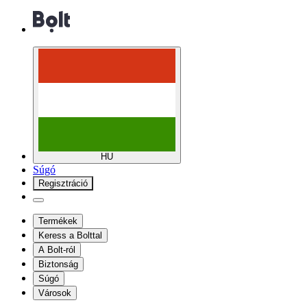
HU
Súgó
Regisztráció
Termékek
Keress a Bolttal
A Bolt-ról
Biztonság
Súgó
Városok