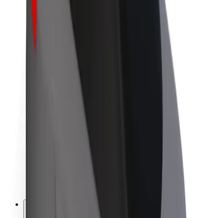
A Boltról
Fenntarthatóság a Boltnál
Project Zero
Blog
Sajtószoba
Brand
Küldetés
Befektetői kapcsolatok
Vezetőség
Márka
Média
Urban Fund
Biztonság