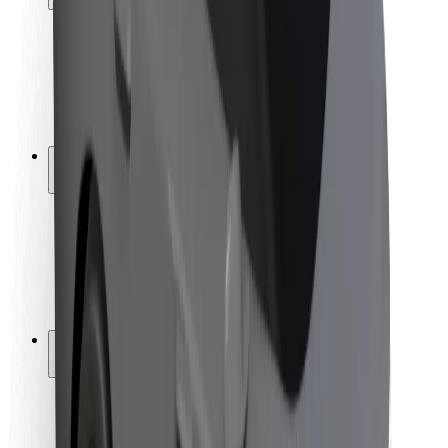
Utasbiztonság
Sofőr biztonság
E-roller biztonság
Biztonsági részleg
Városok
Lokációk
Városi megoldások
Repülőtér
Bolt töltőállomások
Súgó
Utasoknak
Sofőröknek