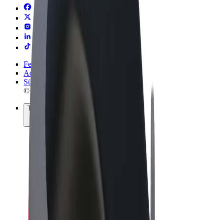
Felhasználási feltételek
Adatvédelem
Sütik
© 2026 Bolt Technology OÜ
Termékek
Utazás
Rollerek
Bolt Market
Bolt Food
Bolt Drive
Bolt cégeknek