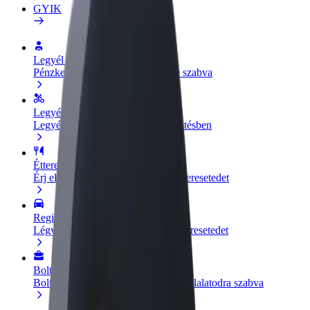
GYIK
Legyél sofőr
Pénzkereseti lehetőség igényeidre szabva
Legyél futár
Legyél futár és részesülj heti kifizetésben
Étterem vagy üzlet hozzáadása
Érj el több felhasználót és növeld keresetedet
Regisztrálj flottatulajdonosként
Légy Bolt flottapartner és növeld keresetedet
Bolt for Business
Bolt termékek és szolgáltatások a vállalatodra szabva