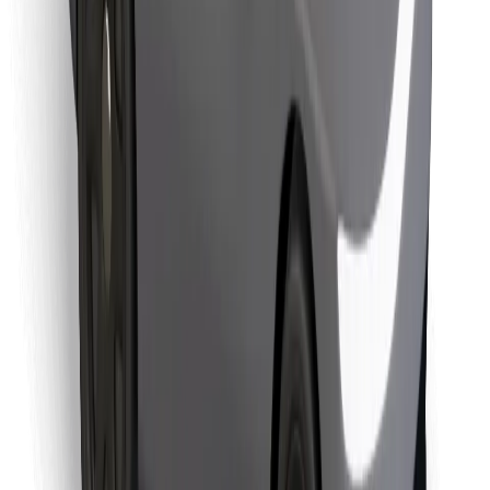
Találd meg kedvenc ételedet!
Bolt Food app letöltése