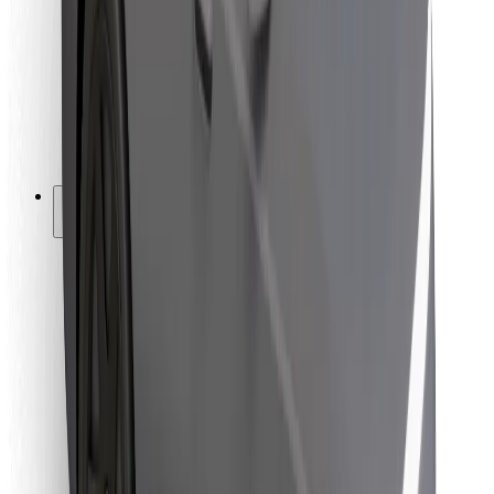
Ételfutároknak
Bolt Food
Flottapartnereknek
Éttermeknek
Bolt for Business
Egyéb
Beszállítók
Felhasználási feltételek
Sütik
Biztonság
Pár perc alatt ott vagyunk érted!
Bolt alkalmazás letöltése