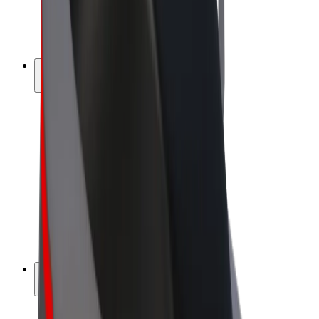
E-kerékpárok
Bolt Plus
Keress a Bolttal
Sofőrök
Sofőr kereset
Futárok
Futár kereset
Bolt Food kereskedők
Flották
Franchise-ok
A Bolt-ról
Karrier