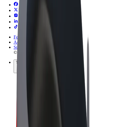
Felhasználási feltételek
Adatvédelem
Sütik
© 2026 Bolt Technology OÜ
Termékek
Utazás
Rollerek
Bolt Market
Bolt Food
Bolt Drive
Bolt cégeknek