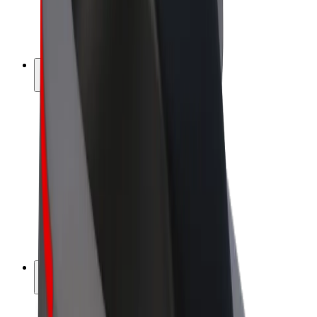
E-kerékpárok
Bolt Plus
Keress a Bolttal
Sofőrök
Sofőr kereset
Futárok
Futár kereset
Bolt Food kereskedők
Flották
Franchise-ok
A Bolt-ról
Karrier