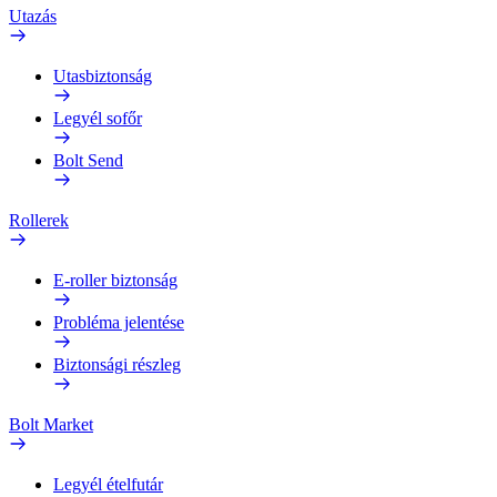
Utazás
Utasbiztonság
Legyél sofőr
Bolt Send
Rollerek
E-roller biztonság
Probléma jelentése
Biztonsági részleg
Bolt Market
Legyél ételfutár