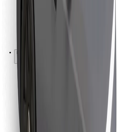
Ételfutároknak
Bolt Food
Flottapartnereknek
Éttermeknek
Bolt for Business
Egyéb
Beszállítók
Felhasználási feltételek
Sütik
Biztonság
Pár perc alatt ott vagyunk érted!
Bolt alkalmazás letöltése