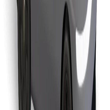
Találd meg kedvenc ételedet!
Bolt Food app letöltése