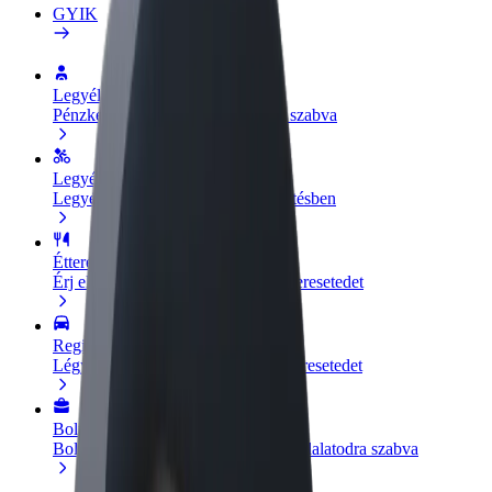
GYIK
Legyél sofőr
Pénzkereseti lehetőség igényeidre szabva
Legyél futár
Legyél futár és részesülj heti kifizetésben
Étterem vagy üzlet hozzáadása
Érj el több felhasználót és növeld keresetedet
Regisztrálj flottatulajdonosként
Légy Bolt flottapartner és növeld keresetedet
Bolt for Business
Bolt termékek és szolgáltatások a vállalatodra szabva