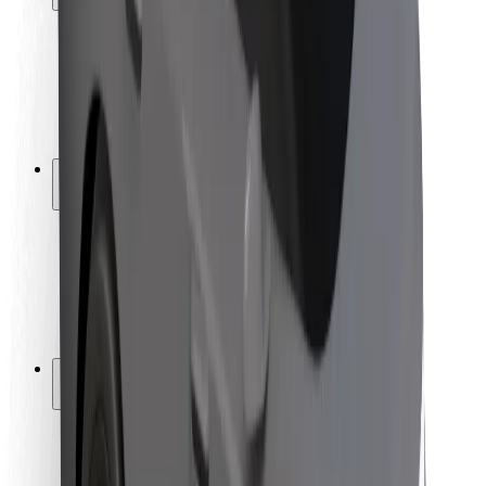
Utasbiztonság
Sofőr biztonság
E-roller biztonság
Biztonsági részleg
Városok
Lokációk
Városi megoldások
Repülőtér
Bolt töltőállomások
Súgó
Utasoknak
Sofőröknek