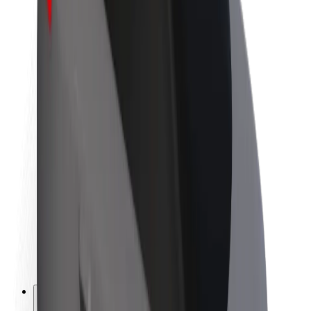
A Boltról
Fenntarthatóság a Boltnál
Project Zero
Blog
Sajtószoba
Brand
Küldetés
Befektetői kapcsolatok
Vezetőség
Márka
Média
Urban Fund
Biztonság