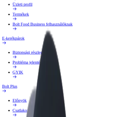
Üzleti profil
Termékek
Bolt Food Business felhasználóknak
E-kerékpárok
Biztonsági részleg
Probléma jelentése
GYIK
Bolt Plus
Előnyök
Csatlakozás