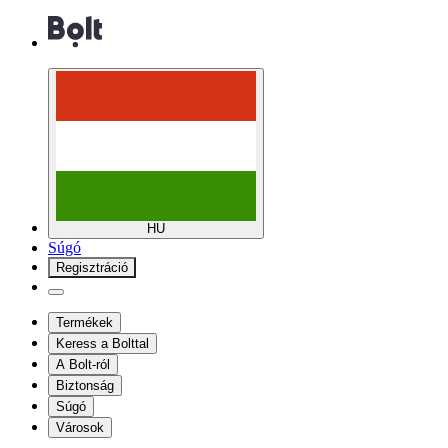
HU
Súgó
Regisztráció
Termékek
Keress a Bolttal
A Bolt-ról
Biztonság
Súgó
Városok