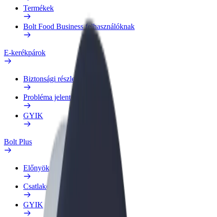
Termékek
Bolt Food Business felhasználóknak
E-kerékpárok
Biztonsági részleg
Probléma jelentése
GYIK
Bolt Plus
Előnyök
Csatlakozás
GYIK