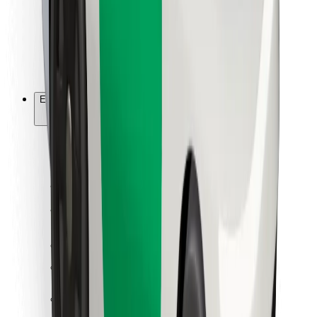
Bolt Food
Flottapartnereknek
Éttermeknek
Bolt for Business
Egyéb
Beszállítók
Felhasználási feltételek
Sütik
Biztonság
Pár perc alatt ott vagyunk érted!
Bolt alkalmazás letöltése
Találd meg kedvenc ételedet!