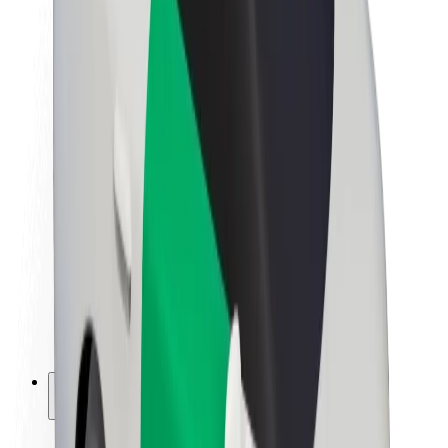
Fenntarthatóság a Boltnál
Project Zero
Blog
Sajtószoba
Brand
Küldetés
Befektetői kapcsolatok
Vezetőség
Márka
Média
Urban Fund
Biztonság
Utasbiztonság