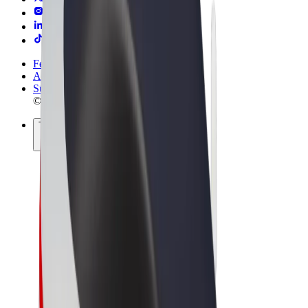
Felhasználási feltételek
Adatvédelem
Sütik
© 2026 Bolt Technology OÜ
Termékek
Utazás
Rollerek
Bolt Market
Bolt Food
Bolt Drive
Bolt cégeknek
E-kerékpárok