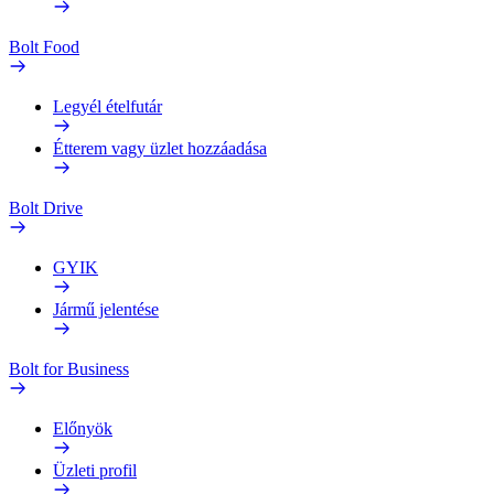
Bolt Food
Legyél ételfutár
Étterem vagy üzlet hozzáadása
Bolt Drive
GYIK
Jármű jelentése
Bolt for Business
Előnyök
Üzleti profil