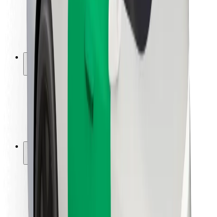
Sofőr biztonság
E-roller biztonság
Biztonsági részleg
Városok
Lokációk
Városi megoldások
Repülőtér
Bolt töltőállomások
Súgó
Utasoknak
Sofőröknek
Ételfutároknak