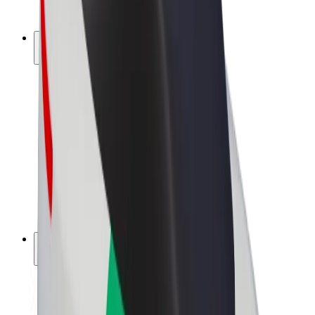
Bolt Plus
Keress a Bolttal
Sofőrök
Sofőr kereset
Futárok
Futár kereset
Bolt Food kereskedők
Flották
Franchise-ok
A Bolt-ról
Karrier
A Boltról