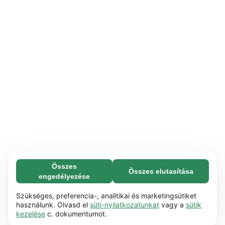
Összes
Összes elutasítása
Feltétlenül szükséges (65)
engedélyezése
A feltétlenül szükséges sütik segítenek abban,
További információ
hogy weboldalunk használható legyen azáltal,
Szükséges, preferencia-, analitikai és marketingsütiket
hogy lehetővé teszik az olyan alapvető
használunk. Olvasd el
süti-nyilatkozatunkat
vagy a
sütik
Preferencia (17)
kezelése
c. dokumentumot.
funkciókat, mint pl. a görgetés. A weboldal nem
A preferenciasütik lehetővé teszik a
További információ
tud megfelelően működni ezek a sütik