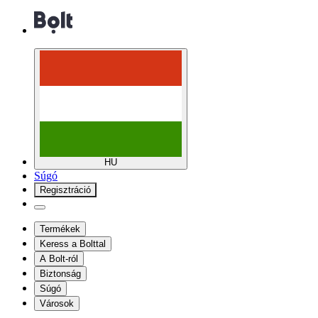
HU
Súgó
Regisztráció
Termékek
Keress a Bolttal
A Bolt-ról
Biztonság
Súgó
Városok