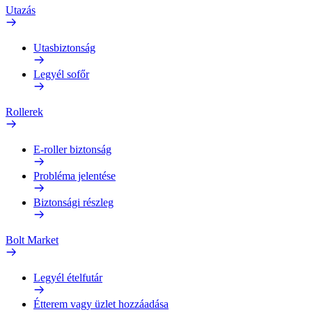
Utazás
Utasbiztonság
Legyél sofőr
Rollerek
E-roller biztonság
Probléma jelentése
Biztonsági részleg
Bolt Market
Legyél ételfutár
Étterem vagy üzlet hozzáadása