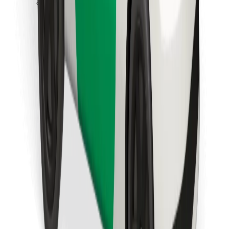
Bolt Food app letöltése