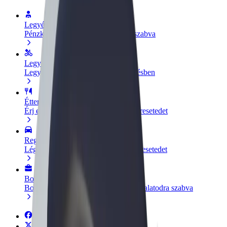
Legyél sofőr
Pénzkereseti lehetőség igényeidre szabva
Legyél futár
Legyél futár és részesülj heti kifizetésben
Étterem vagy üzlet hozzáadása
Érj el több felhasználót és növeld keresetedet
Regisztrálj flottatulajdonosként
Légy Bolt flottapartner és növeld keresetedet
Bolt for Business
Bolt termékek és szolgáltatások a vállalatodra szabva