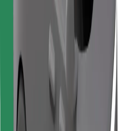
Találd meg kedvenc ételedet!
Bolt Food app letöltése