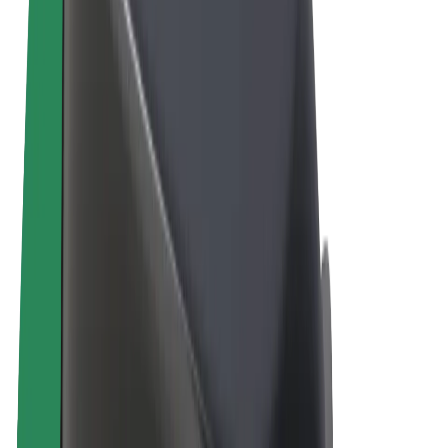
Felhasználási feltételek
Adatvédelem
Sütik
© 2026 Bolt Technology OÜ
Termékek
Utazás
Rollerek
Bolt Market
Bolt Food
Bolt Drive
Bolt cégeknek