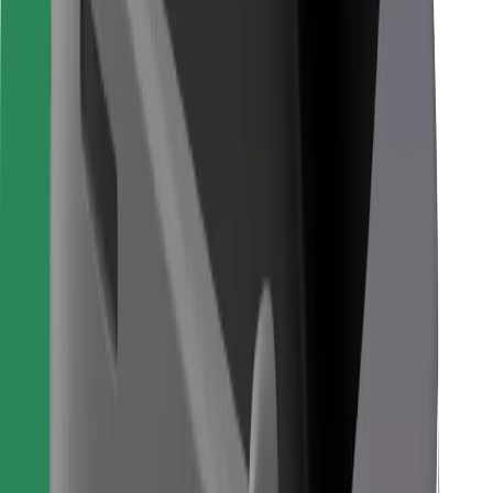
Ételfutároknak
Bolt Food
Flottapartnereknek
Éttermeknek
Bolt for Business
Egyéb
Beszállítók
Felhasználási feltételek
Sütik
Biztonság
Pár perc alatt ott vagyunk érted!
Bolt alkalmazás letöltése