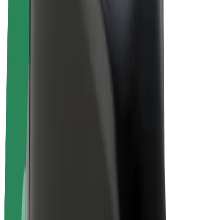
E-kerékpárok
Bolt Plus
Keress a Bolttal
Sofőrök
Sofőr kereset
Futárok
Futár kereset
Bolt Food kereskedők
Flották
Franchise-ok
A Bolt-ról
Karrier