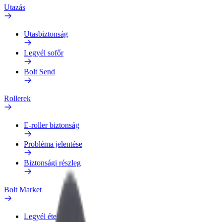
Utazás
Utasbiztonság
Legyél sofőr
Bolt Send
Rollerek
E-roller biztonság
Probléma jelentése
Biztonsági részleg
Bolt Market
Legyél ételfutár