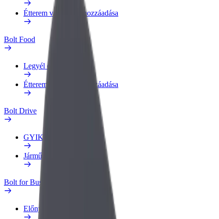
Étterem vagy üzlet hozzáadása
Bolt Food
Legyél ételfutár
Étterem vagy üzlet hozzáadása
Bolt Drive
GYIK
Jármű jelentése
Bolt for Business
Előnyök