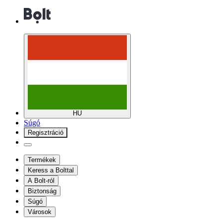
HU
Súgó
Regisztráció
Termékek
Keress a Bolttal
A Bolt-ról
Biztonság
Súgó
Városok