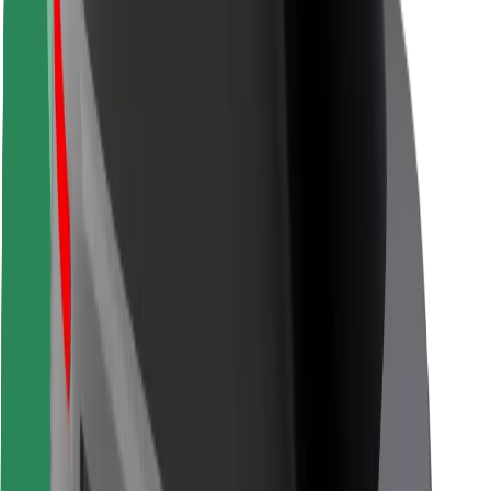
Utasbiztonság
Sofőr biztonság
E-roller biztonság
Biztonsági részleg
Városok
Lokációk
Városi megoldások
Repülőtér
Bolt töltőállomások
Súgó
Utasoknak
Sofőröknek