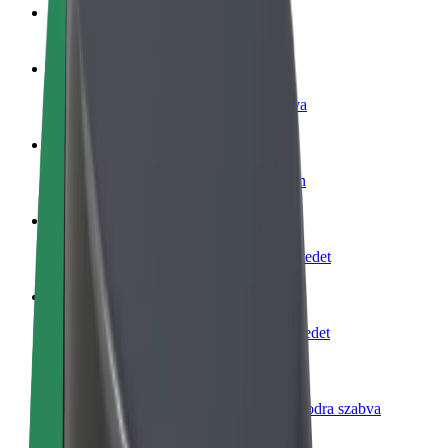
GYIK
Legyél sofőr
Pénzkereseti lehetőség igényeidre szabva
Legyél futár
Legyél futár és részesülj heti kifizetésben
Étterem vagy üzlet hozzáadása
Érj el több felhasználót és növeld keresetedet
Regisztrálj flottatulajdonosként
Légy Bolt flottapartner és növeld keresetedet
Bolt for Business
Bolt termékek és szolgáltatások a vállalatodra szabva