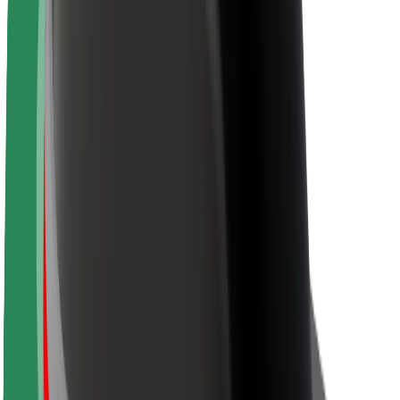
A Boltról
Fenntarthatóság a Boltnál
Project Zero
Blog
Sajtószoba
Brand
Küldetés
Befektetői kapcsolatok
Vezetőség
Márka
Média
Urban Fund
Biztonság