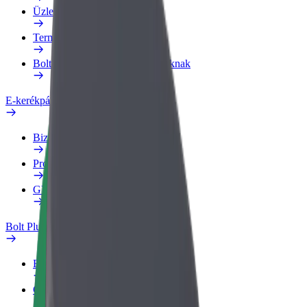
Üzleti profil
Termékek
Bolt Food Business felhasználóknak
E-kerékpárok
Biztonsági részleg
Probléma jelentése
GYIK
Bolt Plus
Előnyök
Csatlakozás