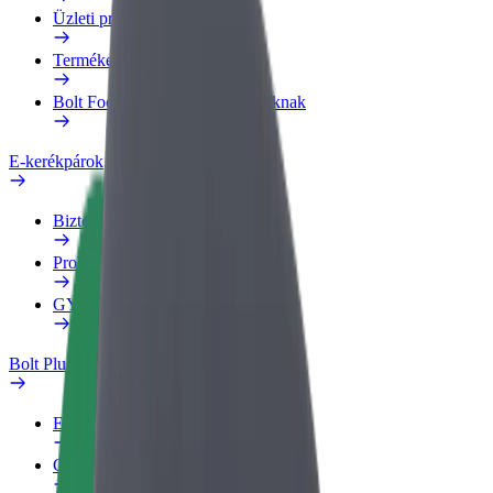
Üzleti profil
Termékek
Bolt Food Business felhasználóknak
E-kerékpárok
Biztonsági részleg
Probléma jelentése
GYIK
Bolt Plus
Előnyök
Csatlakozás