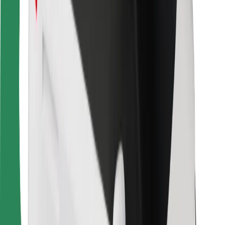
Ételfutároknak
Bolt Food
Flottapartnereknek
Éttermeknek
Bolt for Business
Egyéb
Beszállítók
Felhasználási feltételek
Sütik
Biztonság
Pár perc alatt ott vagyunk érted!
Bolt alkalmazás letöltése