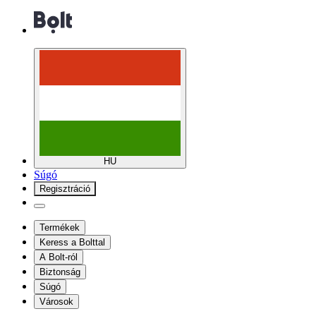
HU
Súgó
Regisztráció
Termékek
Keress a Bolttal
A Bolt-ról
Biztonság
Súgó
Városok