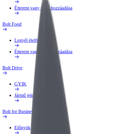
Étterem vagy üzlet hozzáadása
Bolt Food
Legyél ételfutár
Étterem vagy üzlet hozzáadása
Bolt Drive
GYIK
Jármű jelentése
Bolt for Business
Előnyök