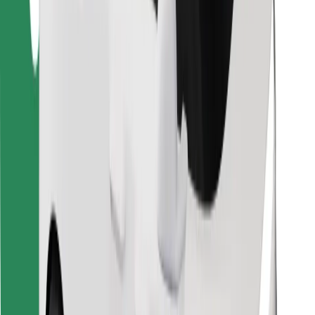
Találd meg kedvenc ételedet!
Bolt Food app letöltése