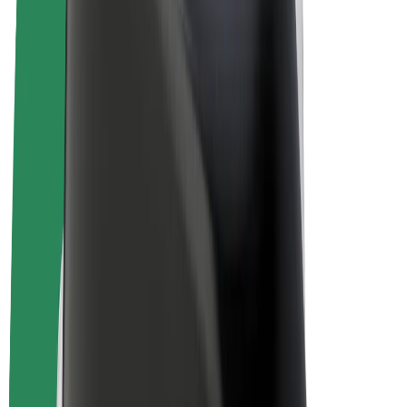
E-kerékpárok
Bolt Plus
Keress a Bolttal
Sofőrök
Sofőr kereset
Futárok
Futár kereset
Bolt Food kereskedők
Flották
Franchise-ok
A Bolt-ról
Karrier