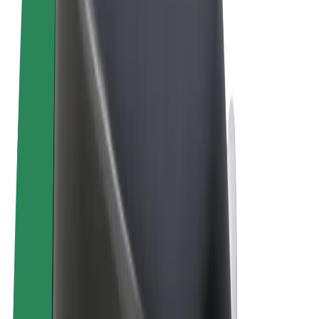
Felhasználási feltételek
Adatvédelem
Sütik
© 2026 Bolt Technology OÜ
Termékek
Utazás
Rollerek
Bolt Market
Bolt Food
Bolt Drive
Bolt cégeknek