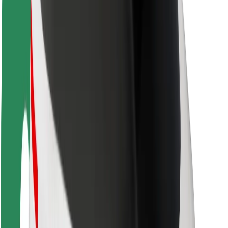
Utasbiztonság
Sofőr biztonság
E-roller biztonság
Biztonsági részleg
Városok
Lokációk
Városi megoldások
Repülőtér
Bolt töltőállomások
Súgó
Utasoknak
Sofőröknek