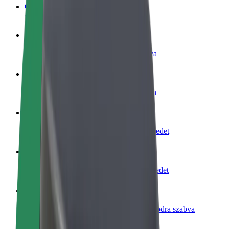
GYIK
Legyél sofőr
Pénzkereseti lehetőség igényeidre szabva
Legyél futár
Legyél futár és részesülj heti kifizetésben
Étterem vagy üzlet hozzáadása
Érj el több felhasználót és növeld keresetedet
Regisztrálj flottatulajdonosként
Légy Bolt flottapartner és növeld keresetedet
Bolt for Business
Bolt termékek és szolgáltatások a vállalatodra szabva