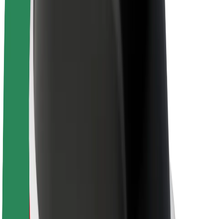
A Boltról
Fenntarthatóság a Boltnál
Project Zero
Blog
Sajtószoba
Brand
Küldetés
Befektetői kapcsolatok
Vezetőség
Márka
Média
Urban Fund
Biztonság