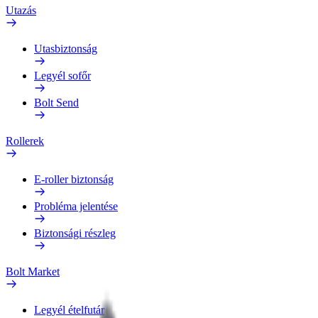
Utazás
Utasbiztonság
Legyél sofőr
Bolt Send
Rollerek
E-roller biztonság
Probléma jelentése
Biztonsági részleg
Bolt Market
Legyél ételfutár