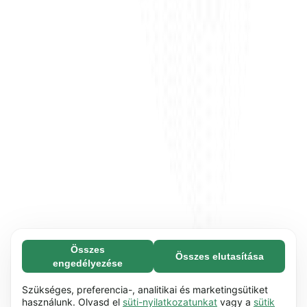
Összes
Összes elutasítása
Feltétlenül szükséges (65)
engedélyezése
A feltétlenül szükséges sütik segítenek abban,
További információ
hogy weboldalunk használható legyen azáltal,
Szükséges, preferencia-, analitikai és marketingsütiket
hogy lehetővé teszik az olyan alapvető
használunk. Olvasd el
süti-nyilatkozatunkat
vagy a
sütik