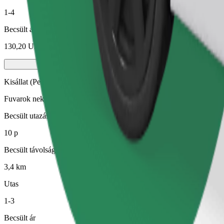
1-4
Becsült ár
130,20 UAH
Kisállat (Pet)
Fuvarok neked és kisállatodnak. A kutyáknak kötőszárat kell viselniük
Becsült utazási idő
10 p
Becsült távolság
3,4 km
Utas
1-3
Becsült ár