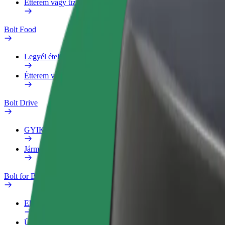
Étterem vagy üzlet hozzáadása
Bolt Food
Legyél ételfutár
Étterem vagy üzlet hozzáadása
Bolt Drive
GYIK
Jármű jelentése
Bolt for Business
Előnyök
Üzleti profil