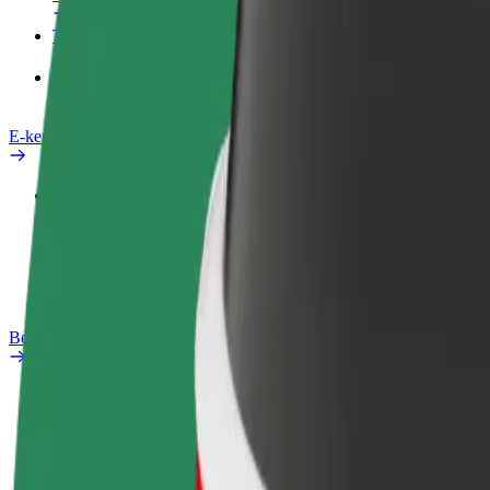
Termékek
Bolt Food Business felhasználóknak
E-kerékpárok
Biztonsági részleg
Probléma jelentése
GYIK
Bolt Plus
Előnyök
Csatlakozás
GYIK