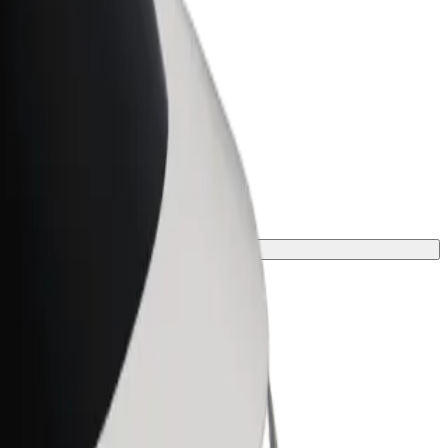
Bolt for Business
Bolt termékek és szolgáltatások a
vállalatodra szabva
sodhoz.