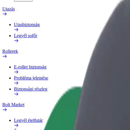
Utazás
Utasbiztonság
Legyél sofőr
Rollerek
E-roller biztonság
Probléma jelentése
Biztonsági részleg
Bolt Market
Legyél ételfutár