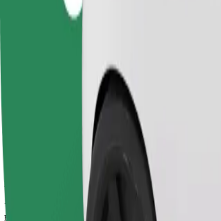
10 p
Becsült távolság
3,4 km
Utas
1-4
Becsült ár
115,10 UAH
Üzleti
Nagyobb autók, amelyek több lábtérrel és tárolóhellyel rendelkeznek
Becsült utazási idő
10 p
Becsült távolság