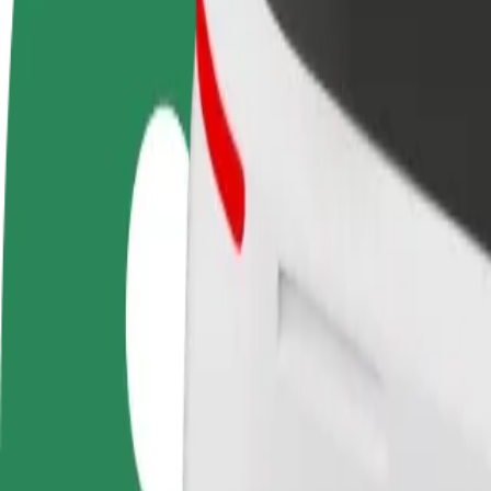
Legyél sofőr
Legyél futár
Pénzkereseti lehetőség
Legyél futár és részesülj heti
igényeidre szabva
kifizetésben
Utazás ТЦ Панорама és City Center között
A leggyorsabb utat keresed ТЦ Панорама és City Center között? Fedezd
Feladó
ТЦ Панорама
Címzett
City Center
A kényelem és komfort már csak pár érintésre van!
Taxi
Megbízható fuvarok hétköznapi, közepes méretű járművekkel.
Becsült utazási idő