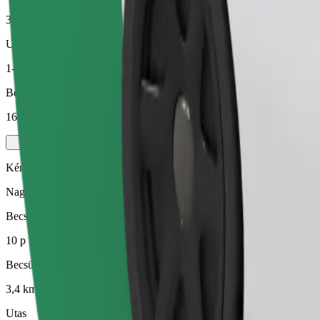
3,4 km
Utas
1-4
Becsült ár
160,20 UAH
Kényelem
Nagyobb autók, amelyek több lábtérrel és tárolóhellyel rendelkeznek
Becsült utazási idő
10 p
Becsült távolság
3,4 km
Utas