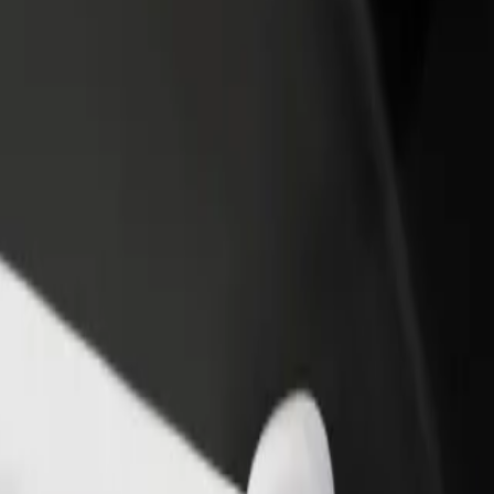
Étterem vagy üzlet hozzáadása
Regisztrálj flottatulajdonosként
Érj el több felhasználót és növeld
Légy Bolt flottapartner és növeld
keresetedet
keresetedet
 fel szolgáltatásainkat, és találd meg a tökéletes megoldást az utazá
Irány az alkalmazás