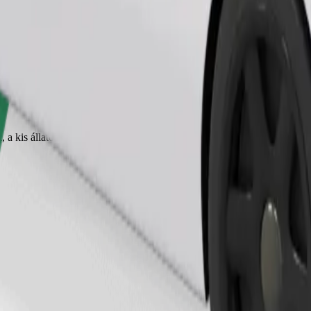
Fuvar rendelése
, a kis állatoknak hordozóra van szükségük, az üléseket takaróval vagy