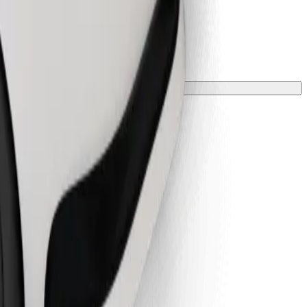
 párnával kell védeni.