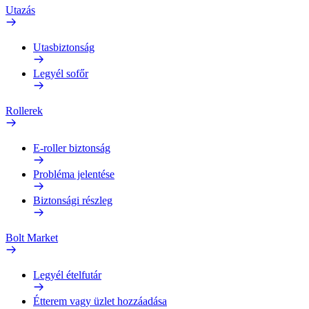
Utazás
Utasbiztonság
Legyél sofőr
Rollerek
E-roller biztonság
Probléma jelentése
Biztonsági részleg
Bolt Market
Legyél ételfutár
Étterem vagy üzlet hozzáadása