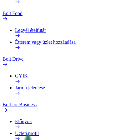
Bolt Food
Legyél ételfutár
Étterem vagy üzlet hozzáadása
Bolt Drive
GYIK
Jármű jelentése
Bolt for Business
Előnyök
Üzleti profil