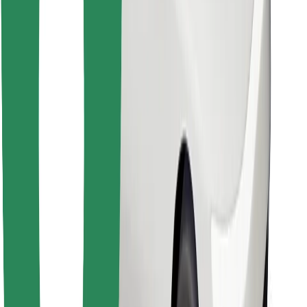
Bolt Food app letöltése