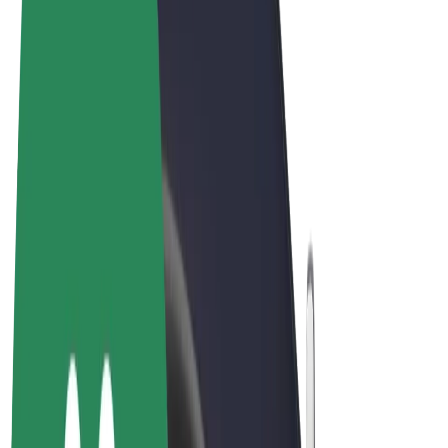
Felhasználási feltételek
Adatvédelem
Sütik
© 2026 Bolt Technology OÜ
Termékek
Utazás
Rollerek
Bolt Market
Bolt Food
Bolt Drive
Bolt cégeknek
E-kerékpárok