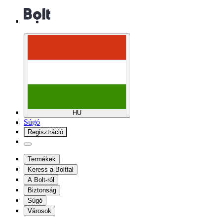
HU
Súgó
Regisztráció
Termékek
Keress a Bolttal
A Bolt-ról
Biztonság
Súgó
Városok