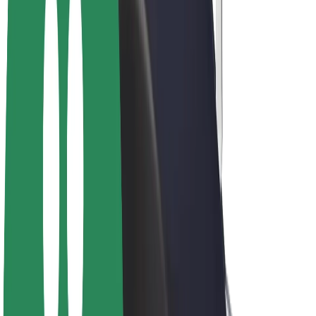
Bolt Plus
Keress a Bolttal
Sofőrök
Sofőr kereset
Futárok
Futár kereset
Bolt Food kereskedők
Flották
Franchise-ok
A Bolt-ról
Karrier
A Boltról