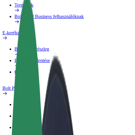
Termékek
Bolt Food Business felhasználóknak
E-kerékpárok
Biztonsági részleg
Probléma jelentése
GYIK
Bolt Plus
Előnyök
Csatlakozás
GYIK