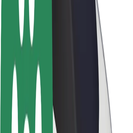
Fenntarthatóság a Boltnál
Project Zero
Blog
Sajtószoba
Brand
Küldetés
Befektetői kapcsolatok
Vezetőség
Márka
Média
Urban Fund
Biztonság
Utasbiztonság