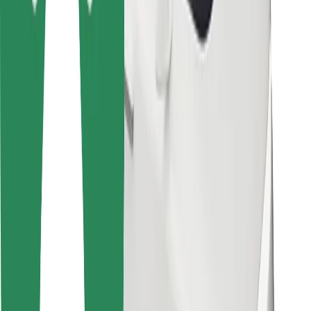
Bolt Food
Flottapartnereknek
Éttermeknek
Bolt for Business
Egyéb
Beszállítók
Felhasználási feltételek
Sütik
Biztonság
Pár perc alatt ott vagyunk érted!
Bolt alkalmazás letöltése
Találd meg kedvenc ételedet!