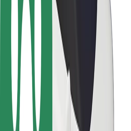
Sofőr biztonság
E-roller biztonság
Biztonsági részleg
Városok
Lokációk
Városi megoldások
Repülőtér
Bolt töltőállomások
Súgó
Utasoknak
Sofőröknek
Ételfutároknak