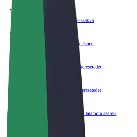
Legyél sofőr
Pénzkereseti lehetőség igényeidre szabva
Legyél futár
Legyél futár és részesülj heti kifizetésben
Étterem vagy üzlet hozzáadása
Érj el több felhasználót és növeld keresetedet
Regisztrálj flottatulajdonosként
Légy Bolt flottapartner és növeld keresetedet
Bolt for Business
Bolt termékek és szolgáltatások a vállalatodra szabva