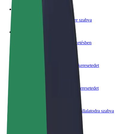
Legyél sofőr
Pénzkereseti lehetőség igényeidre szabva
Legyél futár
Legyél futár és részesülj heti kifizetésben
Étterem vagy üzlet hozzáadása
Érj el több felhasználót és növeld keresetedet
Regisztrálj flottatulajdonosként
Légy Bolt flottapartner és növeld keresetedet
Bolt for Business
Bolt termékek és szolgáltatások a vállalatodra szabva