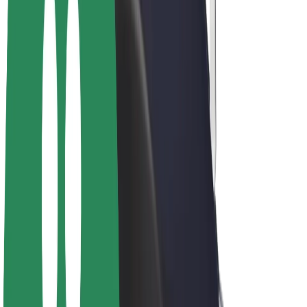
Bolt Plus
Keress a Bolttal
Sofőrök
Sofőr kereset
Futárok
Futár kereset
Bolt Food kereskedők
Flották
Franchise-ok
A Bolt-ról
Karrier
A Boltról