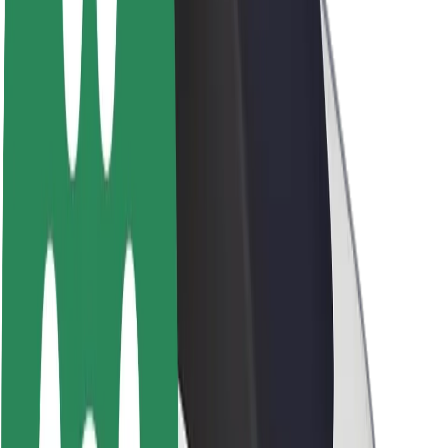
Fenntarthatóság a Boltnál
Project Zero
Blog
Sajtószoba
Brand
Küldetés
Befektetői kapcsolatok
Vezetőség
Márka
Média
Urban Fund
Biztonság
Utasbiztonság