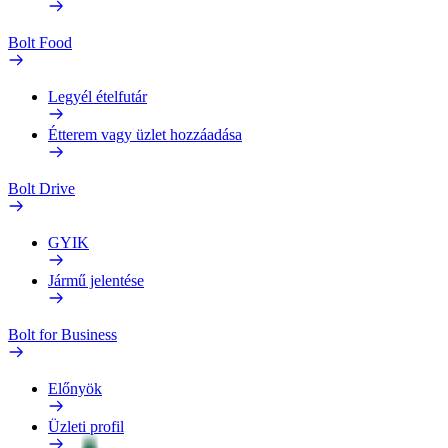
Bolt Food
Legyél ételfutár
Étterem vagy üzlet hozzáadása
Bolt Drive
GYIK
Jármű jelentése
Bolt for Business
Előnyök
Üzleti profil