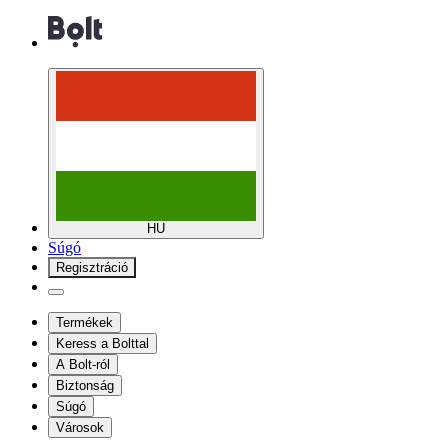
HU
Súgó
Regisztráció
Termékek
Keress a Bolttal
A Bolt-ról
Biztonság
Súgó
Városok