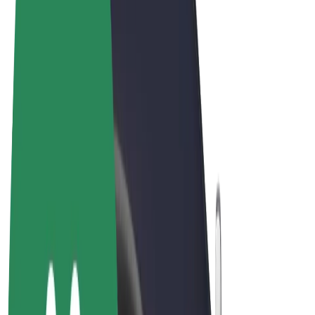
Felhasználási feltételek
Adatvédelem
Sütik
© 2026 Bolt Technology OÜ
Termékek
Utazás
Rollerek
Bolt Market
Bolt Food
Bolt Drive
Bolt cégeknek
E-kerékpárok