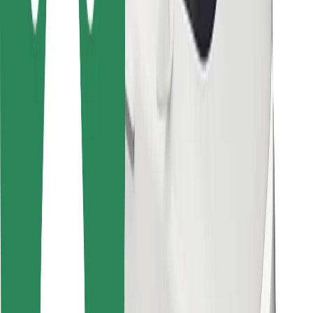
Bolt Food
Flottapartnereknek
Éttermeknek
Bolt for Business
Egyéb
Beszállítók
Felhasználási feltételek
Sütik
Biztonság
Pár perc alatt ott vagyunk érted!
Bolt alkalmazás letöltése
Találd meg kedvenc ételedet!