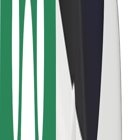
Sofőr biztonság
E-roller biztonság
Biztonsági részleg
Városok
Lokációk
Városi megoldások
Repülőtér
Bolt töltőállomások
Súgó
Utasoknak
Sofőröknek
Ételfutároknak