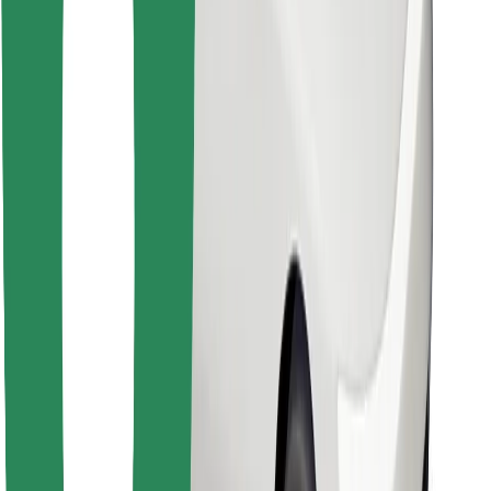
Bolt Food app letöltése