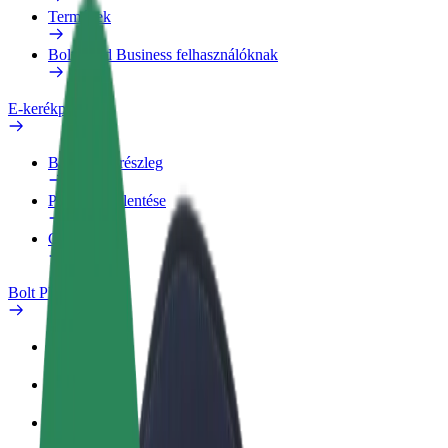
Termékek
Bolt Food Business felhasználóknak
E-kerékpárok
Biztonsági részleg
Probléma jelentése
GYIK
Bolt Plus
Előnyök
Csatlakozás
GYIK