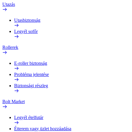
Utazás
Utasbiztonság
Legyél sofőr
Rollerek
E-roller biztonság
Probléma jelentése
Biztonsági részleg
Bolt Market
Legyél ételfutár
Étterem vagy üzlet hozzáadása