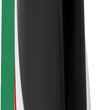
A Boltról
Fenntarthatóság a Boltnál
Project Zero
Blog
Sajtószoba
Brand
Küldetés
Befektetői kapcsolatok
Vezetőség
Márka
Média
Urban Fund
Biztonság