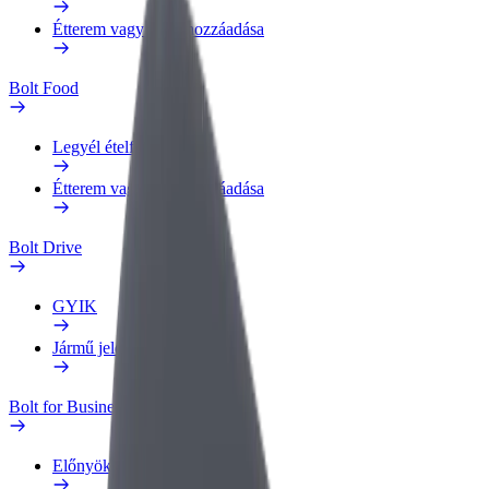
Étterem vagy üzlet hozzáadása
Bolt Food
Legyél ételfutár
Étterem vagy üzlet hozzáadása
Bolt Drive
GYIK
Jármű jelentése
Bolt for Business
Előnyök