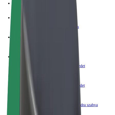
GYIK
Legyél sofőr
Pénzkereseti lehetőség igényeidre szabva
Legyél futár
Legyél futár és részesülj heti kifizetésben
Étterem vagy üzlet hozzáadása
Érj el több felhasználót és növeld keresetedet
Regisztrálj flottatulajdonosként
Légy Bolt flottapartner és növeld keresetedet
Bolt for Business
Bolt termékek és szolgáltatások a vállalatodra szabva