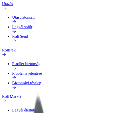
Utazás
Utasbiztonság
Legyél sofőr
Bolt Send
Rollerek
E-roller biztonság
Probléma jelentése
Biztonsági részleg
Bolt Market
Legyél ételfutár