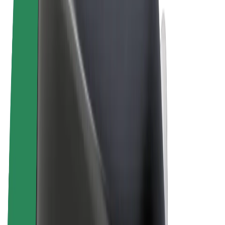
Felhasználási feltételek
Adatvédelem
Sütik
© 2026 Bolt Technology OÜ
Termékek
Utazás
Rollerek
Bolt Market
Bolt Food
Bolt Drive
Bolt cégeknek