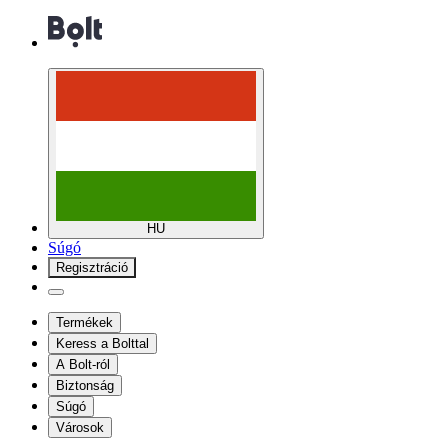
HU
Súgó
Regisztráció
Termékek
Keress a Bolttal
A Bolt-ról
Biztonság
Súgó
Városok