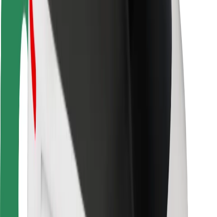
Utasbiztonság
Sofőr biztonság
E-roller biztonság
Biztonsági részleg
Városok
Lokációk
Városi megoldások
Repülőtér
Bolt töltőállomások
Súgó
Utasoknak
Sofőröknek