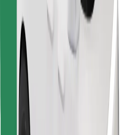
Találd meg kedvenc ételedet!
Bolt Food app letöltése