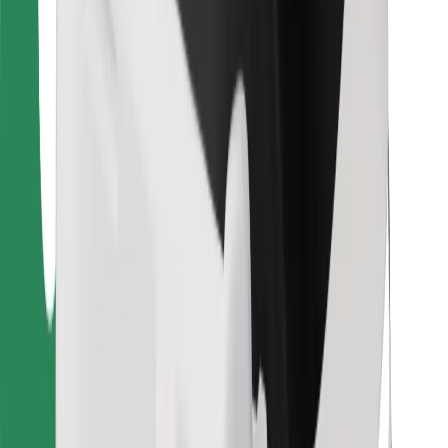
Ételfutároknak
Bolt Food
Flottapartnereknek
Éttermeknek
Bolt for Business
Egyéb
Beszállítók
Felhasználási feltételek
Sütik
Biztonság
Pár perc alatt ott vagyunk érted!
Bolt alkalmazás letöltése