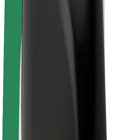
E-kerékpárok
Bolt Plus
Keress a Bolttal
Sofőrök
Sofőr kereset
Futárok
Futár kereset
Bolt Food kereskedők
Flották
Franchise-ok
A Bolt-ról
Karrier