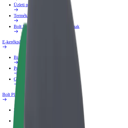
Üzleti profil
Termékek
Bolt Food Business felhasználóknak
E-kerékpárok
Biztonsági részleg
Probléma jelentése
GYIK
Bolt Plus
Előnyök
Csatlakozás