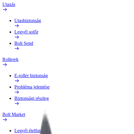
Utazás
Utasbiztonság
Legyél sofőr
Bolt Send
Rollerek
E-roller biztonság
Probléma jelentése
Biztonsági részleg
Bolt Market
Legyél ételfutár