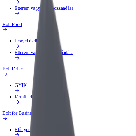
Étterem vagy üzlet hozzáadása
Bolt Food
Legyél ételfutár
Étterem vagy üzlet hozzáadása
Bolt Drive
GYIK
Jármű jelentése
Bolt for Business
Előnyök