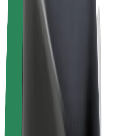
Felhasználási feltételek
Adatvédelem
Sütik
© 2026 Bolt Technology OÜ
Termékek
Utazás
Rollerek
Bolt Market
Bolt Food
Bolt Drive
Bolt cégeknek