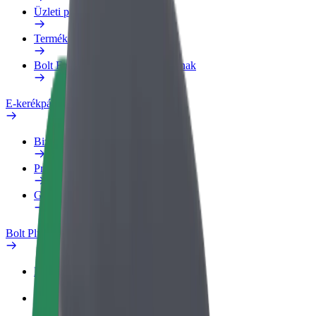
Üzleti profil
Termékek
Bolt Food Business felhasználóknak
E-kerékpárok
Biztonsági részleg
Probléma jelentése
GYIK
Bolt Plus
Előnyök
Csatlakozás