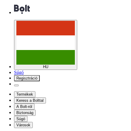
HU
Súgó
Regisztráció
Termékek
Keress a Bolttal
A Bolt-ról
Biztonság
Súgó
Városok