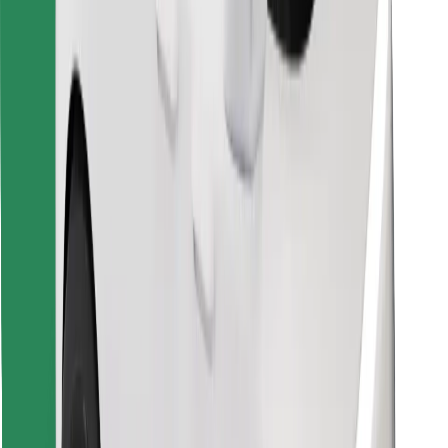
Találd meg kedvenc ételedet!
Bolt Food app letöltése