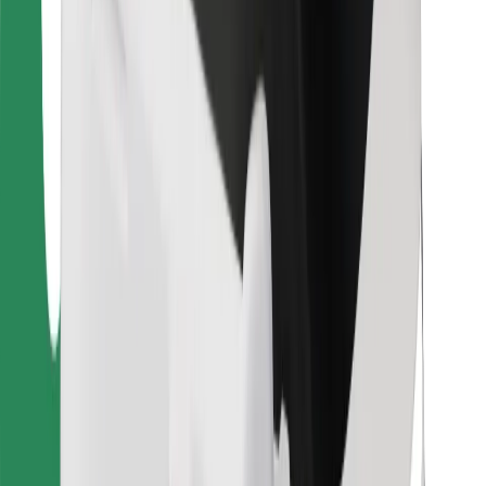
Ételfutároknak
Bolt Food
Flottapartnereknek
Éttermeknek
Bolt for Business
Egyéb
Beszállítók
Felhasználási feltételek
Sütik
Biztonság
Pár perc alatt ott vagyunk érted!
Bolt alkalmazás letöltése