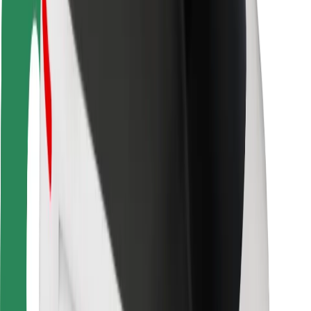
Utasbiztonság
Sofőr biztonság
E-roller biztonság
Biztonsági részleg
Városok
Lokációk
Városi megoldások
Repülőtér
Bolt töltőállomások
Súgó
Utasoknak
Sofőröknek