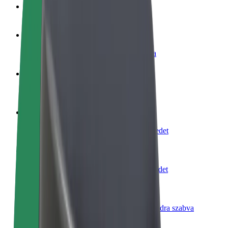
GYIK
Legyél sofőr
Pénzkereseti lehetőség igényeidre szabva
Legyél futár
Legyél futár és részesülj heti kifizetésben
Étterem vagy üzlet hozzáadása
Érj el több felhasználót és növeld keresetedet
Regisztrálj flottatulajdonosként
Légy Bolt flottapartner és növeld keresetedet
Bolt for Business
Bolt termékek és szolgáltatások a vállalatodra szabva