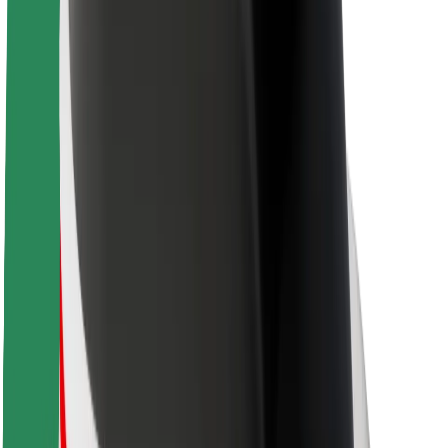
A Boltról
Fenntarthatóság a Boltnál
Project Zero
Blog
Sajtószoba
Brand
Küldetés
Befektetői kapcsolatok
Vezetőség
Márka
Média
Urban Fund
Biztonság