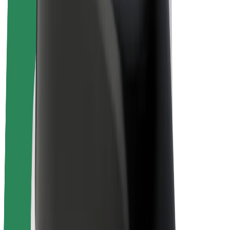
E-kerékpárok
Bolt Plus
Keress a Bolttal
Sofőrök
Sofőr kereset
Futárok
Futár kereset
Bolt Food kereskedők
Flották
Franchise-ok
A Bolt-ról
Karrier