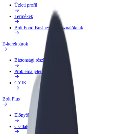
Üzleti profil
Termékek
Bolt Food Business felhasználóknak
E-kerékpárok
Biztonsági részleg
Probléma jelentése
GYIK
Bolt Plus
Előnyök
Csatlakozás