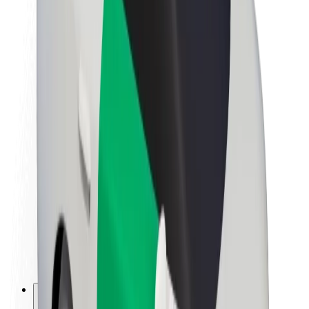
A Boltról
Fenntarthatóság a Boltnál
Project Zero
Blog
Sajtószoba
Brand
Küldetés
Befektetői kapcsolatok
Vezetőség
Márka
Média
Urban Fund
Biztonság