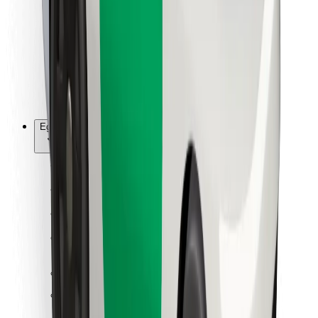
Ételfutároknak
Bolt Food
Flottapartnereknek
Éttermeknek
Bolt for Business
Egyéb
Beszállítók
Felhasználási feltételek
Sütik
Biztonság
Pár perc alatt ott vagyunk érted!
Bolt alkalmazás letöltése