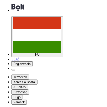
HU
Súgó
Regisztráció
Termékek
Keress a Bolttal
A Bolt-ról
Biztonság
Súgó
Városok