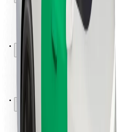
Utasbiztonság
Sofőr biztonság
E-roller biztonság
Biztonsági részleg
Városok
Lokációk
Városi megoldások
Repülőtér
Bolt töltőállomások
Súgó
Utasoknak
Sofőröknek