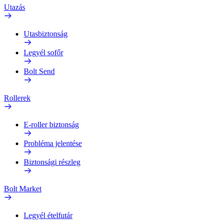
Utazás
Utasbiztonság
Legyél sofőr
Bolt Send
Rollerek
E-roller biztonság
Probléma jelentése
Biztonsági részleg
Bolt Market
Legyél ételfutár