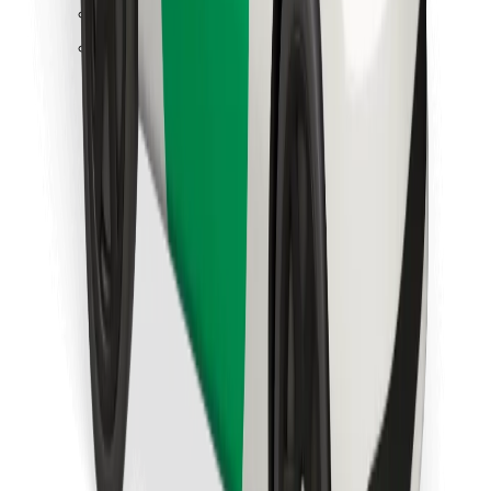
Találd meg kedvenc ételedet!
Bolt Food app letöltése