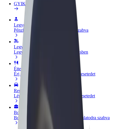
GYIK
Legyél sofőr
Pénzkereseti lehetőség igényeidre szabva
Legyél futár
Legyél futár és részesülj heti kifizetésben
Étterem vagy üzlet hozzáadása
Érj el több felhasználót és növeld keresetedet
Regisztrálj flottatulajdonosként
Légy Bolt flottapartner és növeld keresetedet
Bolt for Business
Bolt termékek és szolgáltatások a vállalatodra szabva