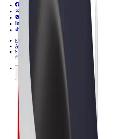
Felhasználási feltételek
Adatvédelem
Sütik
© 2026 Bolt Technology OÜ
Termékek
Utazás
Rollerek
Bolt Market
Bolt Food
Bolt Drive
Bolt cégeknek