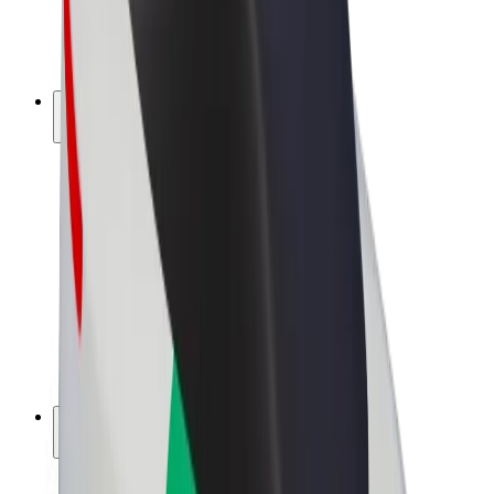
E-kerékpárok
Bolt Plus
Keress a Bolttal
Sofőrök
Sofőr kereset
Futárok
Futár kereset
Bolt Food kereskedők
Flották
Franchise-ok
A Bolt-ról
Karrier