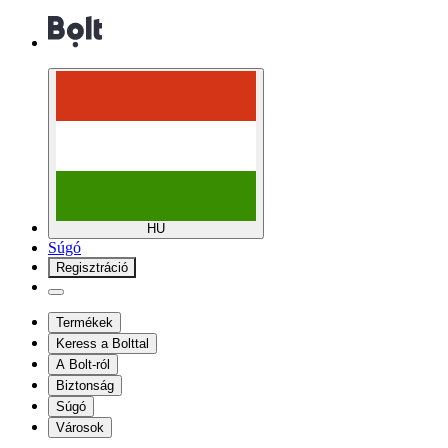
HU
Súgó
Regisztráció
Termékek
Keress a Bolttal
A Bolt-ról
Biztonság
Súgó
Városok