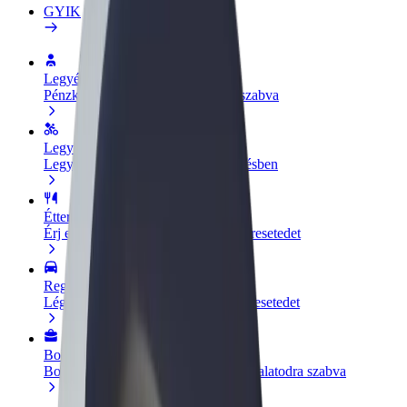
GYIK
Legyél sofőr
Pénzkereseti lehetőség igényeidre szabva
Legyél futár
Legyél futár és részesülj heti kifizetésben
Étterem vagy üzlet hozzáadása
Érj el több felhasználót és növeld keresetedet
Regisztrálj flottatulajdonosként
Légy Bolt flottapartner és növeld keresetedet
Bolt for Business
Bolt termékek és szolgáltatások a vállalatodra szabva