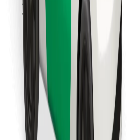
Találd meg kedvenc ételedet!
Bolt Food app letöltése