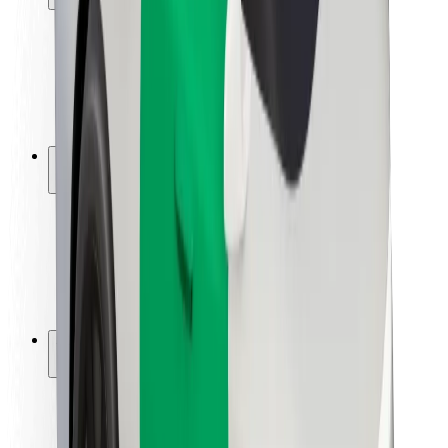
Utasbiztonság
Sofőr biztonság
E-roller biztonság
Biztonsági részleg
Városok
Lokációk
Városi megoldások
Repülőtér
Bolt töltőállomások
Súgó
Utasoknak
Sofőröknek