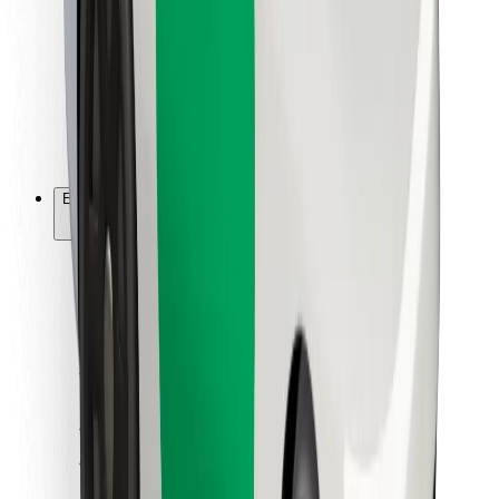
Ételfutároknak
Bolt Food
Flottapartnereknek
Éttermeknek
Bolt for Business
Egyéb
Beszállítók
Felhasználási feltételek
Sütik
Biztonság
Pár perc alatt ott vagyunk érted!
Bolt alkalmazás letöltése