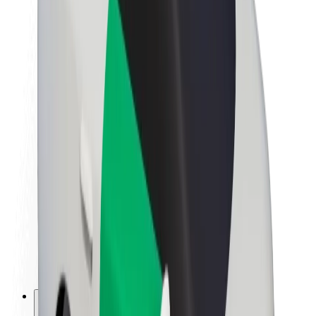
A Boltról
Fenntarthatóság a Boltnál
Project Zero
Blog
Sajtószoba
Brand
Küldetés
Befektetői kapcsolatok
Vezetőség
Márka
Média
Urban Fund
Biztonság