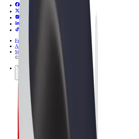
Felhasználási feltételek
Adatvédelem
Sütik
© 2026 Bolt Technology OÜ
Termékek
Utazás
Rollerek
Bolt Market
Bolt Food
Bolt Drive
Bolt cégeknek