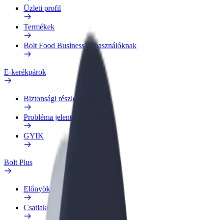
Üzleti profil
Termékek
Bolt Food Business felhasználóknak
E-kerékpárok
Biztonsági részleg
Probléma jelentése
GYIK
Bolt Plus
Előnyök
Csatlakozás