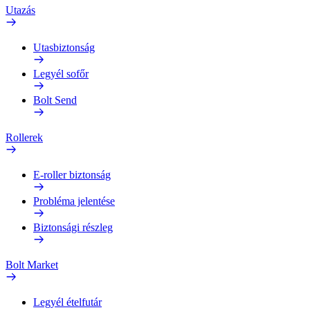
Utazás
Utasbiztonság
Legyél sofőr
Bolt Send
Rollerek
E-roller biztonság
Probléma jelentése
Biztonsági részleg
Bolt Market
Legyél ételfutár