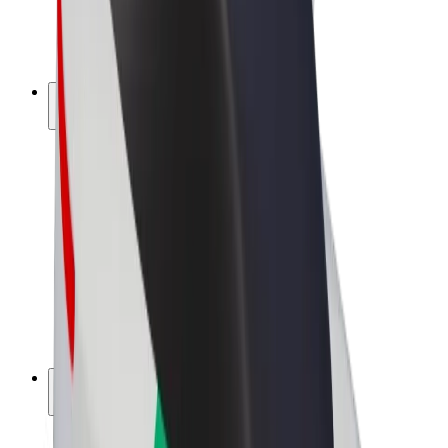
E-kerékpárok
Bolt Plus
Keress a Bolttal
Sofőrök
Sofőr kereset
Futárok
Futár kereset
Bolt Food kereskedők
Flották
Franchise-ok
A Bolt-ról
Karrier