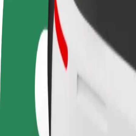
GYIK
Legyél sofőr
Legyél futár
Pénzkereseti lehetőség
Legyél futár és részesülj heti
igényeidre szabva
kifizetésben
Utazás Tartu University Hospital és Tartu Ülenurme A
A leggyorsabb utat keresed Tartu University Hospital és Tartu Ülenurm
Feladó
Tartu University Hospital
Címzett
Tartu Ülenurme Airport
A kényelem és komfort már csak pár érintésre van!
Taxi