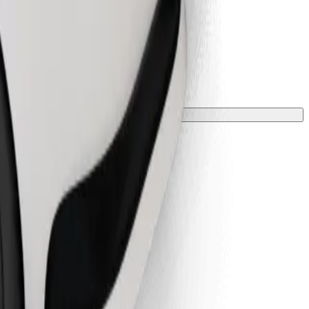
 párnával kell védeni.