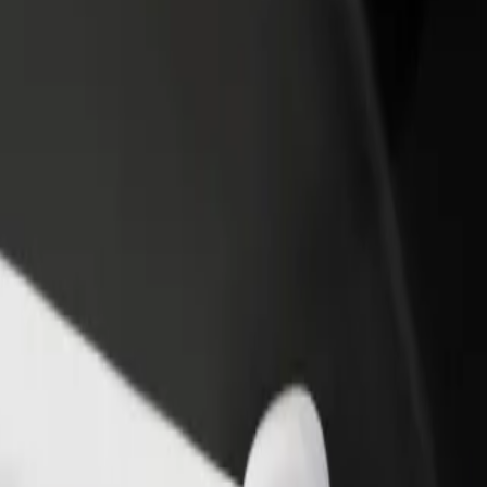
Étterem vagy üzlet hozzáadása
Regisztrálj flottatulajdonosként
Érj el több felhasználót és növeld
Légy Bolt flottapartner és növeld
keresetedet
keresetedet
irport között
e Airport között? Fedezd fel szolgáltatásainkat, és találd meg a tökéle
Irány az alkalmazás