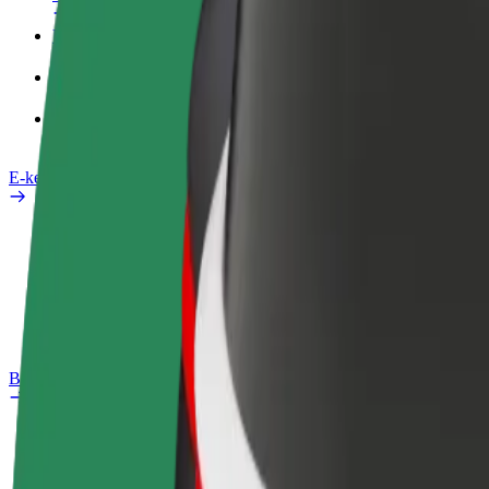
Üzleti profil
Termékek
Bolt Food Business felhasználóknak
E-kerékpárok
Biztonsági részleg
Probléma jelentése
GYIK
Bolt Plus
Előnyök
Csatlakozás