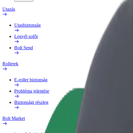
Utazás
Utasbiztonság
Legyél sofőr
Bolt Send
Rollerek
E-roller biztonság
Probléma jelentése
Biztonsági részleg
Bolt Market