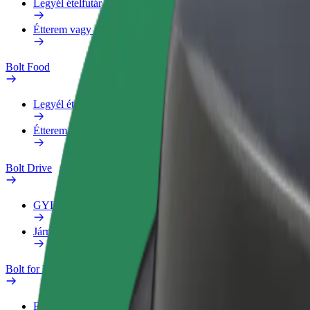
Legyél ételfutár
Étterem vagy üzlet hozzáadása
Bolt Food
Legyél ételfutár
Étterem vagy üzlet hozzáadása
Bolt Drive
GYIK
Jármű jelentése
Bolt for Business
Előnyök