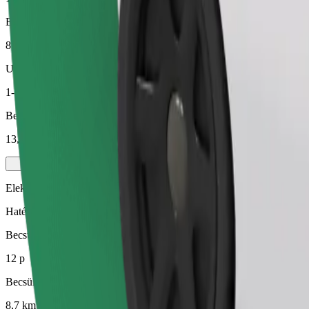
Becsült távolság
8,7 km
Utas
1-3
Becsült ár
13,00 EUR
Elektromos
Hatékony utazások teljesen elektromos járművekkel
Becsült utazási idő
12 p
Becsült távolság
8,7 km