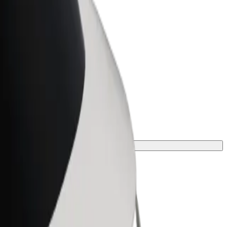
Bolt for Business
Bolt termékek és szolgáltatások a
vállalatodra szabva
tes megoldást az utazásodhoz.