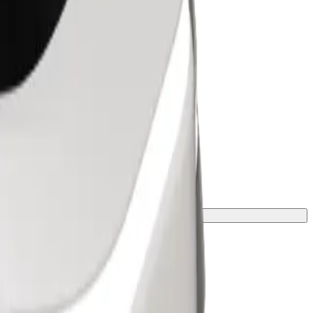
rlátokért lépj kapcsolatba a sofőrrel.