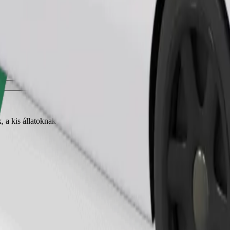
Fuvar rendelése
, a kis állatoknak hordozóra van szükségük, az üléseket takaróval vagy