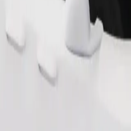
Fuvar rendelése
erekek számára (kb. 10–30 kg). A pontos életkor-, súly- és magassági ko