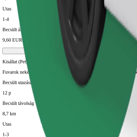
Utas
1-4
Becsült ár
9,60 EUR
Kisállat (Pet)
Fuvarok neked és kisállatodnak. A kutyáknak kötőszárat kell viselniük
Becsült utazási idő
12 p
Becsült távolság
8,7 km
Utas
1-3