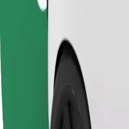
Megbízható fuvarok hétköznapi, közepes méretű járművekkel.
Becsült utazási idő
12 p
Becsült távolság
8,7 km
Utas
1-4
Becsült ár
9,60 EUR
Gyerekülés (Kids)
A biztonsági öves gyerekülés biztonságos utazást garantál 2–6 éves gy
Becsült utazási idő
12 p