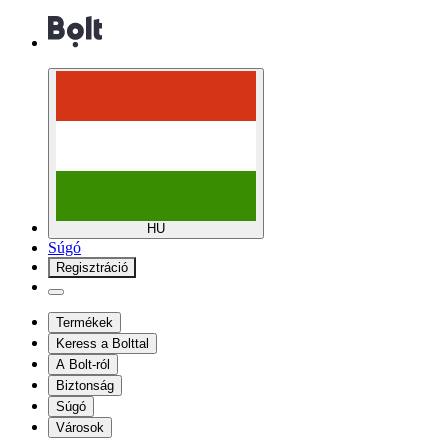
HU
Súgó
Regisztráció
Termékek
Keress a Bolttal
A Bolt-ról
Biztonság
Súgó
Városok