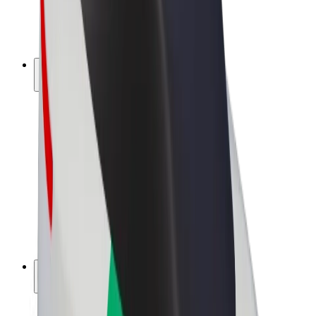
E-kerékpárok
Bolt Plus
Keress a Bolttal
Sofőrök
Sofőr kereset
Futárok
Futár kereset
Bolt Food kereskedők
Flották
Franchise-ok
A Bolt-ról
Karrier