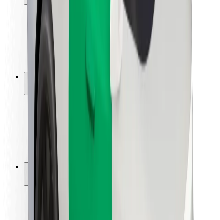
Utasbiztonság
Sofőr biztonság
E-roller biztonság
Biztonsági részleg
Városok
Lokációk
Városi megoldások
Repülőtér
Bolt töltőállomások
Súgó
Utasoknak
Sofőröknek