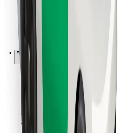
Ételfutároknak
Bolt Food
Flottapartnereknek
Éttermeknek
Bolt for Business
Egyéb
Beszállítók
Felhasználási feltételek
Sütik
Biztonság
Pár perc alatt ott vagyunk érted!
Bolt alkalmazás letöltése