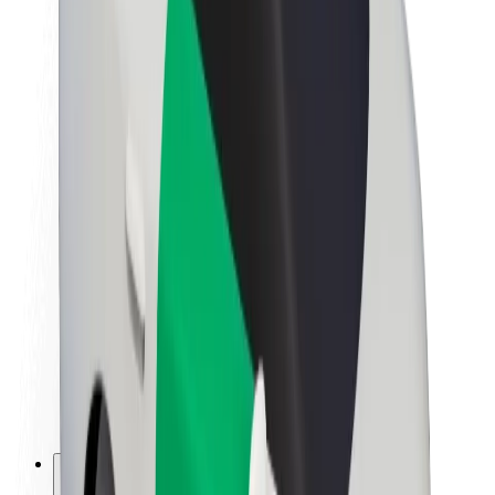
A Boltról
Fenntarthatóság a Boltnál
Project Zero
Blog
Sajtószoba
Brand
Küldetés
Befektetői kapcsolatok
Vezetőség
Márka
Média
Urban Fund
Biztonság