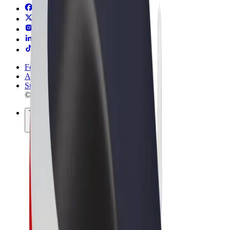
Felhasználási feltételek
Adatvédelem
Sütik
© 2026 Bolt Technology OÜ
Termékek
Utazás
Rollerek
Bolt Market
Bolt Food
Bolt Drive
Bolt cégeknek