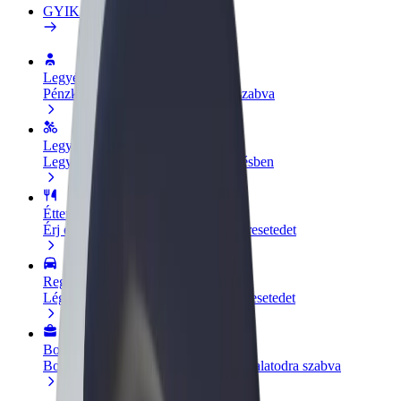
GYIK
Legyél sofőr
Pénzkereseti lehetőség igényeidre szabva
Legyél futár
Legyél futár és részesülj heti kifizetésben
Étterem vagy üzlet hozzáadása
Érj el több felhasználót és növeld keresetedet
Regisztrálj flottatulajdonosként
Légy Bolt flottapartner és növeld keresetedet
Bolt for Business
Bolt termékek és szolgáltatások a vállalatodra szabva