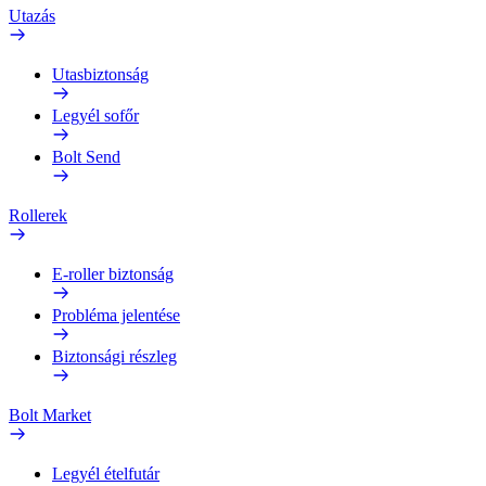
Utazás
Utasbiztonság
Legyél sofőr
Bolt Send
Rollerek
E-roller biztonság
Probléma jelentése
Biztonsági részleg
Bolt Market
Legyél ételfutár