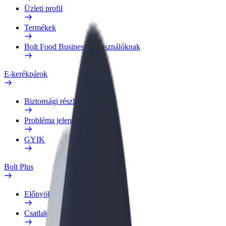
Üzleti profil
Termékek
Bolt Food Business felhasználóknak
E-kerékpárok
Biztonsági részleg
Probléma jelentése
GYIK
Bolt Plus
Előnyök
Csatlakozás