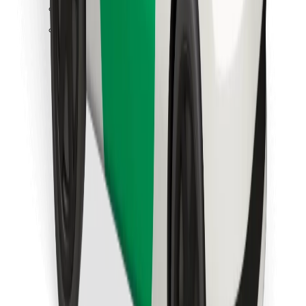
Találd meg kedvenc ételedet!
Bolt Food app letöltése