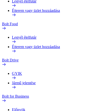
Legyél ételfutár
Étterem vagy üzlet hozzáadása
Bolt Food
Legyél ételfutár
Étterem vagy üzlet hozzáadása
Bolt Drive
GYIK
Jármű jelentése
Bolt for Business
Előnyök