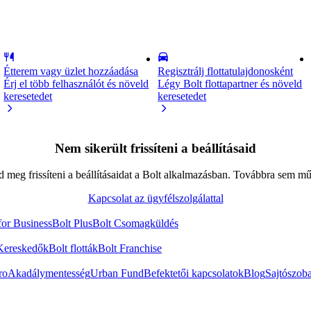
Étterem vagy üzlet hozzáadása
Regisztrálj flottatulajdonosként
Érj el több felhasználót és növeld
Légy Bolt flottapartner és növeld
keresetedet
keresetedet
Nem sikerült frissíteni a beállításaid
d meg frissíteni a beállításaidat a Bolt alkalmazásban. Továbbra sem m
Kapcsolat az ügyfélszolgálattal
for Business
Bolt Plus
Bolt Csomagküldés
Kereskedők
Bolt flották
Bolt Franchise
ro
Akadálymentesség
Urban Fund
Befektetői kapcsolatok
Blog
Sajtószob