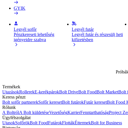
GYIK
Legyél sofőr
Legyél futár
Pénzkereseti lehetőség
Legyél futár és részesülj heti
igényeidre szabva
kifizetésben
Próbál
Termékek
Utazások
Rollerek
E-kerékpárok
Bolt Drive
Bolt Food
Bolt Market
Bolt 
Keress pénzt
Bolt sofőr partnerek
Sofőr kereset
Bolt futárok
Futár kereset
Bolt Food 
Rólunk
A Boltról
A Bolt küldetése
Vezetőség
Karrier
Fenntarthatóság
Project Ze
Ügyfélszolgálat
Utasok
Sofőrök
Bolt Food
Futárok
Flották
Éttermek
Bolt for Business
Biztonság