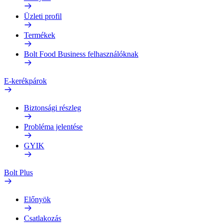
Üzleti profil
Termékek
Bolt Food Business felhasználóknak
E-kerékpárok
Biztonsági részleg
Probléma jelentése
GYIK
Bolt Plus
Előnyök
Csatlakozás