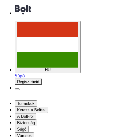
HU
Súgó
Regisztráció
Termékek
Keress a Bolttal
A Bolt-ról
Biztonság
Súgó
Városok