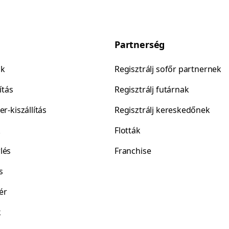
Partnerség
ok
Regisztrálj sofőr partnernek
ítás
Regisztrálj futárnak
er-kiszállítás
Regisztrálj kereskedőnek
k
Flották
lés
Franchise
s
ér
k