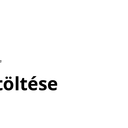
e
töltése