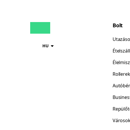
Bolt
Utazás
HU
Ételszáll
Élelmisz
Rollere
Autóbér
Busines
Repülőt
Városo