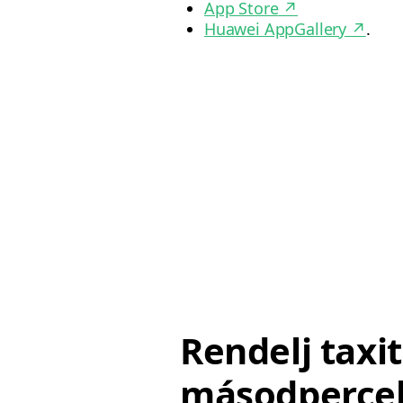
App Store
↗
Huawei AppGallery
↗
.
Rendelj taxit
másodpercek