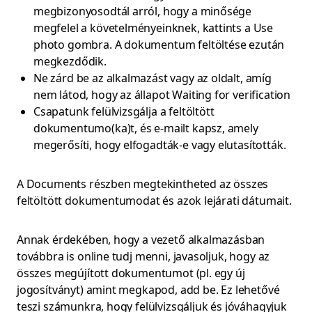
megbizonyosodtál arról, hogy a minősége
megfelel a követelményeinknek, kattints a Use
photo gombra. A dokumentum feltöltése ezután
megkezdődik.
Ne zárd be az alkalmazást vagy az oldalt, amíg
nem látod, hogy az állapot Waiting for verification
Csapatunk felülvizsgálja a feltöltött
dokumentumo(ka)t, és e-mailt kapsz, amely
megerősíti, hogy elfogadták-e vagy elutasították.
A Documents részben megtekintheted az összes
feltöltött dokumentumodat és azok lejárati dátumait.
Annak érdekében, hogy a vezető alkalmazásban
továbbra is online tudj menni, javasoljuk, hogy az
összes megújított dokumentumot (pl. egy új
jogosítványt) amint megkapod, add be. Ez lehetővé
teszi számunkra, hogy felülvizsgáljuk és jóváhagyjuk