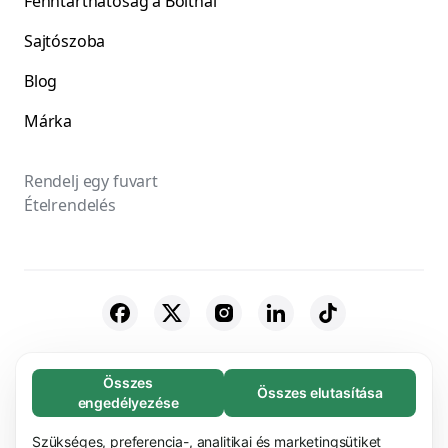
Fenntarthatóság a Boltnál
Sajtószoba
Blog
Márka
Rendelj egy fuvart
Ételrendelés
© 2026 Bolt Technology OÜ
Összes
Összes elutasítása
Feltétlenül szükséges (65)
engedélyezése
Beszállítók
Felhasználási feltételek
Biztonság
A feltétlenül szükséges sütik segítenek abban,
További információ
hogy weboldalunk használható legyen azáltal,
Szükséges, preferencia-, analitikai és marketingsütiket