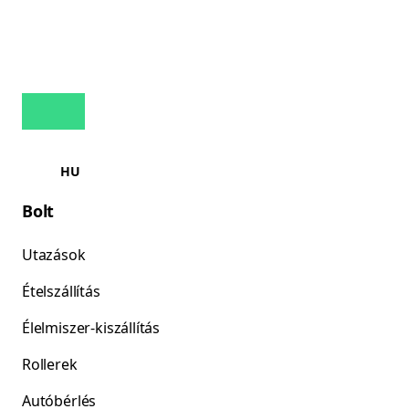
HU
Bolt
Utazások
Ételszállítás
Élelmiszer-kiszállítás
Rollerek
Autóbérlés