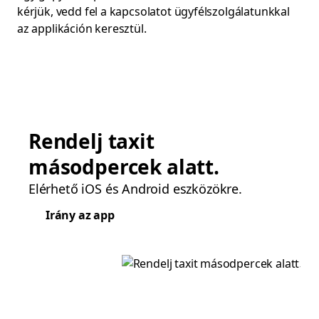
kérjük, vedd fel a kapcsolatot ügyfélszolgálatunkkal
az applikáción keresztül.
Rendelj taxit
másodpercek alatt.
Elérhető iOS és Android eszközökre.
Irány az app