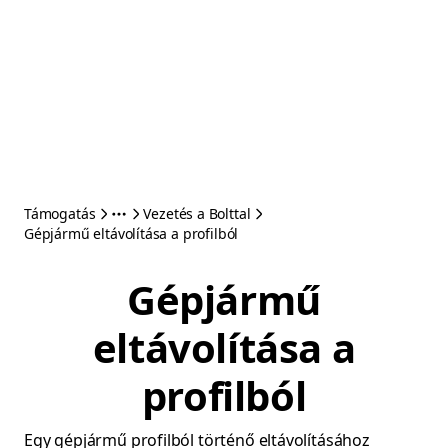
Támogatás
Vezetés a Bolttal
Gépjármű eltávolítása a profilból
Gépjármű
eltávolítása a
profilból
Egy gépjármű profilból történő eltávolításához