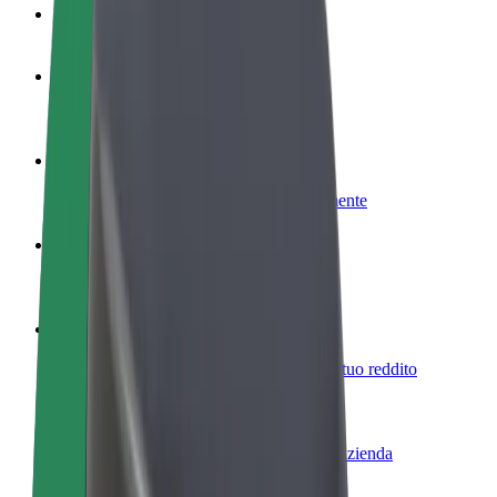
Domande Frequenti
Diventa un driver
Fai soldi alle tue condizioni
Diventa un autista Bolt
Fornisci cibo e ricevi pagato settimanalmente
Aggiungi il tuo ristorante o negozio
Ottieni più clienti e aumenta le vendite
Iscriviti come proprietario della flotta
Aggiungi la tua flotta a Bolt e aumenta il tuo reddito
Bolt per le aziende
Prodotti e servizi Bolt scalabili per la tua azienda