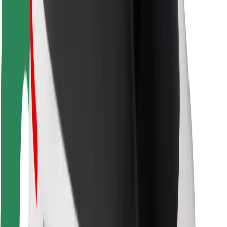
Viaggia in sicurezza
Guida in sicurezza
Vai in sicurezza
Laboratorio sulla Sicurezza
Città
Posizioni
Soluzioni Per la Città
Aeroporti
Stazioni di ricarica
Supporto
Per i Guidatori
Per i conducenti