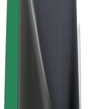
Termini e condizioni
Privacy
Cookies
© 2026 Bolt Technology OÜ
Prodotti
Corse
Monopattini
Bolt Market
Bolt Food
Bolt Drive
Bolt per le aziende