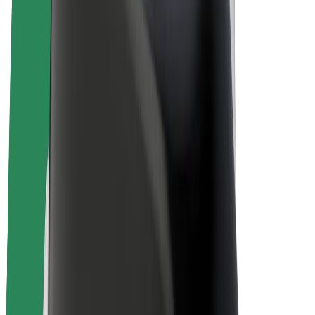
Bicicletta elettrica
Bolt Plus
Collabora con Bolt
Autisti
Ricavi autista
Corriere
Ricavi corriere
Esercenti Bolt Food
Flotte
Franchise
Società
Lavora con noi