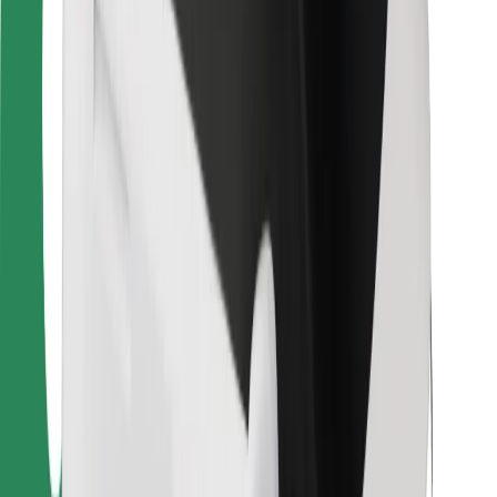
Per corrieri
Bolt Food
Per i proprietari di flotta
Per ristoranti
Bolt per le aziende
Altro
Fornitori
Termini e condizioni
Cookies
Sicurezza
Fai una corsa in pochi minuti!
Scarica Bolt