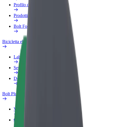
Profilo di lavoro
Prodotti
Bolt Food per il commercio
Bicicletta elettrica
Laboratorio sulla Sicurezza
Segnala un problema
Domande Frequenti
Bolt Plus
Vantaggi
Come aderire