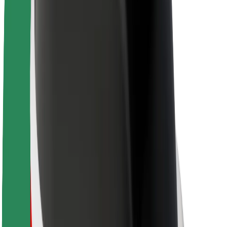
Informazioni Su Bolt
Sostenibilità in Bolt
Project Zero
Blog
Sala stampa
Linee guida del marchio
Missione
Relazioni con gli investitori
Leadership
Marca
Media
Fondo Urban
Sicurezza