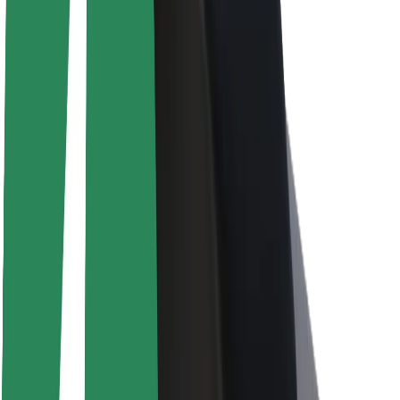
Sostenibilità in Bolt
Project Zero
Blog
Sala stampa
Linee guida del marchio
Missione
Relazioni con gli investitori
Leadership
Marca
Media
Fondo Urban
Sicurezza
Viaggia in sicurezza