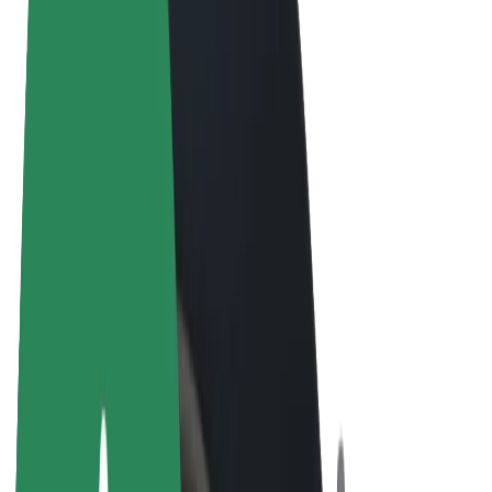
Termini e condizioni
Privacy
Cookies
© 2026 Bolt Technology OÜ
Prodotti
Corse
Monopattini
Bolt Market
Bolt Food
Bolt Drive
Bolt per le aziende
Bicicletta elettrica