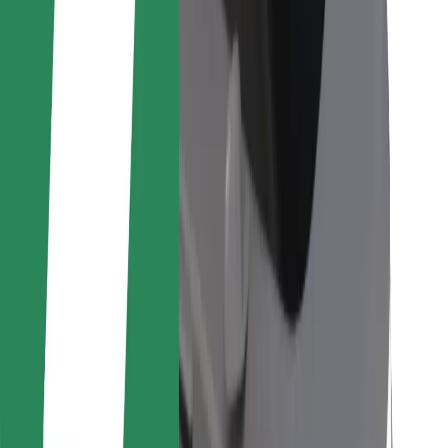
Bolt Food
Per i proprietari di flotta
Per ristoranti
Bolt per le aziende
Altro
Fornitori
Termini e condizioni
Cookies
Sicurezza
Fai una corsa in pochi minuti!
Scarica Bolt
Trova il tuo cibo preferito!