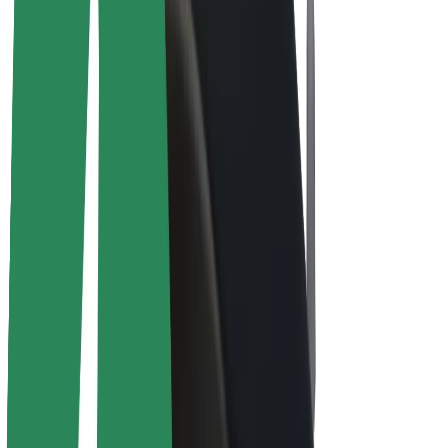
Bolt Plus
Collabora con Bolt
Autisti
Ricavi autista
Corriere
Ricavi corriere
Esercenti Bolt Food
Flotte
Franchise
Società
Lavora con noi
Informazioni Su Bolt