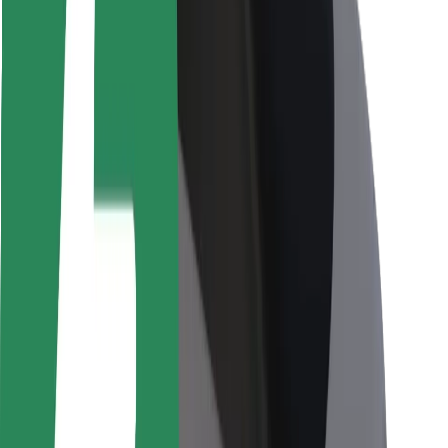
Guida in sicurezza
Vai in sicurezza
Laboratorio sulla Sicurezza
Città
Posizioni
Soluzioni Per la Città
Aeroporti
Stazioni di ricarica
Supporto
Per i Guidatori
Per i conducenti
Per corrieri