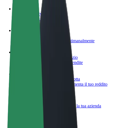
Diventa un driver
Fai soldi alle tue condizioni
Diventa un autista Bolt
Fornisci cibo e ricevi pagato settimanalmente
Aggiungi il tuo ristorante o negozio
Ottieni più clienti e aumenta le vendite
Iscriviti come proprietario della flotta
Aggiungi la tua flotta a Bolt e aumenta il tuo reddito
Bolt per le aziende
Prodotti e servizi Bolt scalabili per la tua azienda