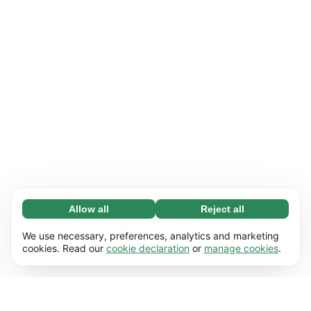
Allow all
Reject all
Necessary (65)
Necessary cookies help make our website
Learn more
We use necessary, preferences, analytics and marketing
usable by enabling basic functions, e.g. page
cookies. Read our
cookie declaration
or
manage cookies
.
navigation. The website cannot function
Preferences (17)
properly without these cookies.
Preference cookies enable our website to
Learn more
remember information that changes the way it