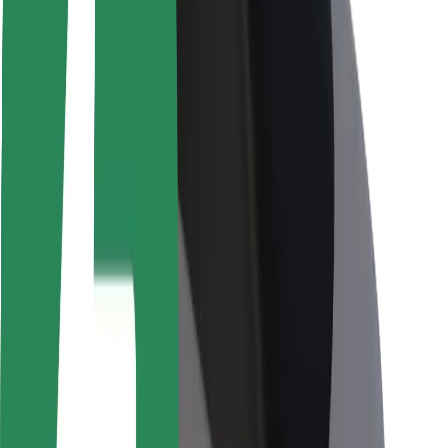
Viaggia in sicurezza
Guida in sicurezza
Vai in sicurezza
Laboratorio sulla Sicurezza
Città
Posizioni
Soluzioni Per la Città
Aeroporti
Stazioni di ricarica
Supporto
Per i Guidatori
Per i conducenti