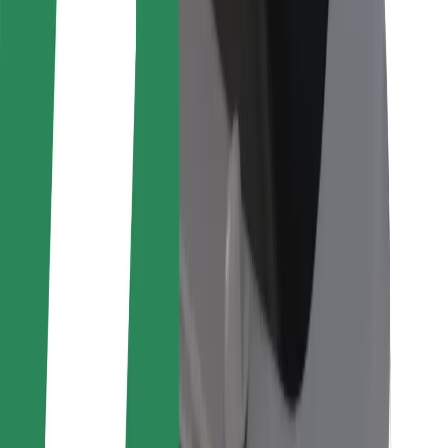
Per corrieri
Bolt Food
Per i proprietari di flotta
Per ristoranti
Bolt per le aziende
Altro
Fornitori
Termini e condizioni
Cookies
Sicurezza
Fai una corsa in pochi minuti!
Scarica Bolt