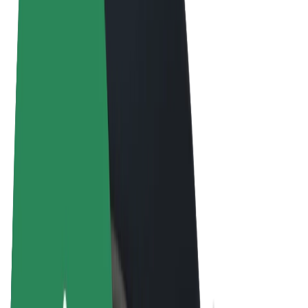
Termini e condizioni
Privacy
Cookies
© 2026 Bolt Technology OÜ
Prodotti
Corse
Monopattini
Bolt Market
Bolt Food
Bolt Drive
Bolt per le aziende