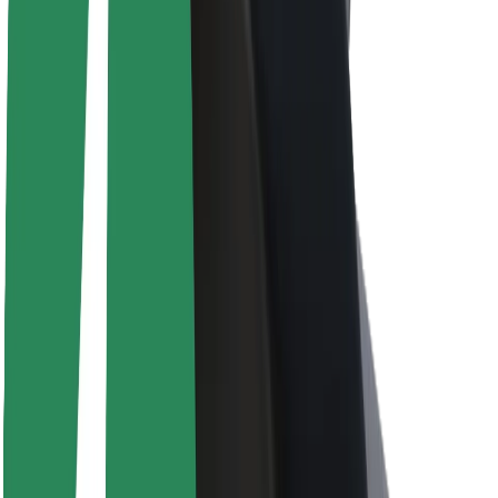
Informazioni Su Bolt
Sostenibilità in Bolt
Project Zero
Blog
Sala stampa
Linee guida del marchio
Missione
Relazioni con gli investitori
Leadership
Marca
Media
Fondo Urban
Sicurezza