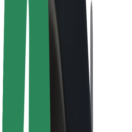
Bicicletta elettrica
Bolt Plus
Collabora con Bolt
Autisti
Ricavi autista
Corriere
Ricavi corriere
Esercenti Bolt Food
Flotte
Franchise
Società
Lavora con noi