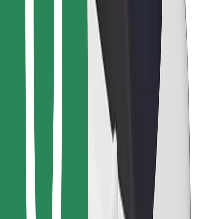
Cookies
უსაფრთხოება
მიიღე მომსახურება რამდენიმე წუთში!
გადმოწერე Bolt
იპოვე შენი საყვარელი კერძები!
გადმოწერე Bolt Food