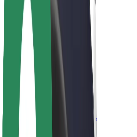
ფრენჩაიზი
კომპანია
ვაკანსიები
Bolt-ის შესახებ
Bolt და ეკომეგობრულობა
ნულოვანი პროექტი
ბლოგი
სიახლეები
ბრენდის გზამკვლევი
მისია
ინვესტორებთან ურთიერთობა
ლიდერობა