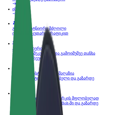
ინფო
გახდი პარტნიორი მძღოლი
იმუშავე საკუთარი გრაფიკით
გახდი კურიერი
შეასრულე შეკვეთები და გამოიმუშვე თანხა
ყოველკვირეულად
დაამატე რესტორანი ან მაღაზია
მოიზიდე მეტი მომხმარებელი და გაზარდე
გაყიდვები
დარეგისტრირდი ავტოპარკის მფლობელად
დაამატე შენი ავტოპარკი Bolt-ში და გაზარდე
შემოსავალი