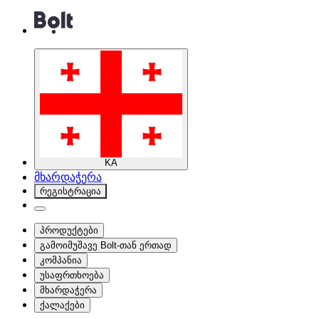
KA
მხარდაჭერა
რეგისტრაცია
პროდუქტები
გამოიმუშავე Bolt-თან ერთად
კომპანია
უსაფრთხოება
მხარდაჭერა
ქალაქები