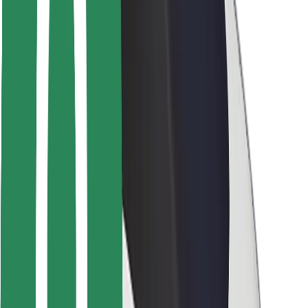
Bolt-ის დასატენი სადგური
მხარდაჭერა
მგზავრებისთვის
მძღოლებისთვის
კურიერებისთვის
Bolt Food
ავტოპარკის მფლობელებისთვის
რესტორნებისთვის
Bolt for Business
სხვა
მომწოდებლები
წესები და პირობები