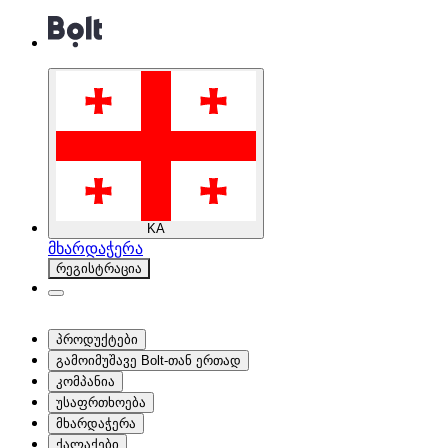
KA
მხარდაჭერა
რეგისტრაცია
პროდუქტები
გამოიმუშავე Bolt-თან ერთად
კომპანია
უსაფრთხოება
მხარდაჭერა
ქალაქები