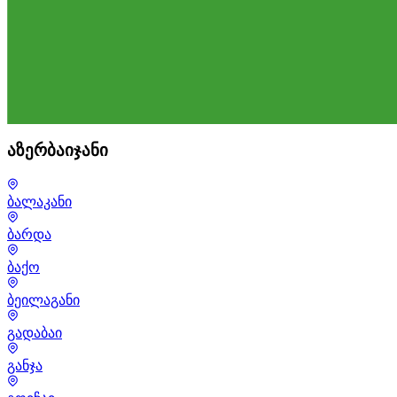
აზერბაიჯანი
ბალაკანი
ბარდა
ბაქო
ბეილაგანი
გადაბაი
განჯა