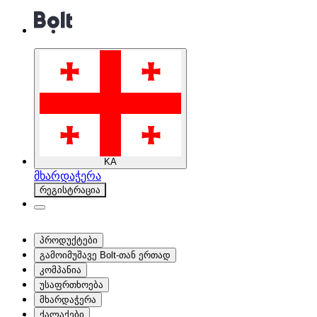
KA
მხარდაჭერა
რეგისტრაცია
პროდუქტები
გამოიმუშავე Bolt-თან ერთად
კომპანია
უსაფრთხოება
მხარდაჭერა
ქალაქები