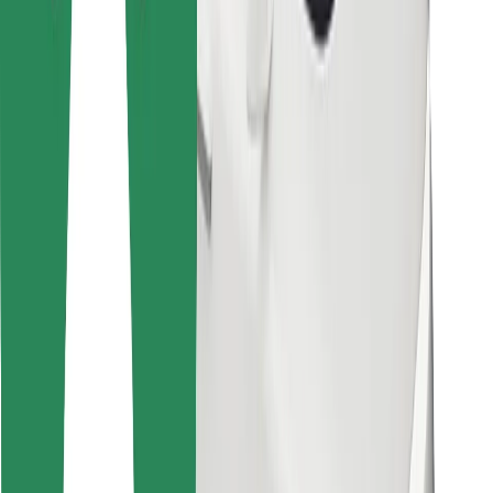
Cookies
უსაფრთხოება
მიიღე მომსახურება რამდენიმე წუთში!
გადმოწერე Bolt
იპოვე შენი საყვარელი კერძები!
გადმოწერე Bolt Food