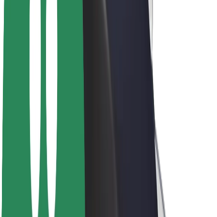
ფრენჩაიზი
კომპანია
ვაკანსიები
Bolt-ის შესახებ
Bolt და ეკომეგობრულობა
ნულოვანი პროექტი
ბლოგი
სიახლეები
ბრენდის გზამკვლევი
მისია
ინვესტორებთან ურთიერთობა
ლიდერობა