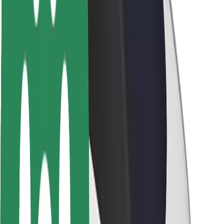
ბრენდი
მედია
ურბანული ფონდი
უსაფრთხოება
მგზავრების უსაფრთხოება
მძღოლების უსაფრთხოება
სკუტერის უსაფრთხოება
უსაფრთხოება
ქალაქები
ლოკაციები
ქალაქი უკეთესობისკენ
აეროპორტები