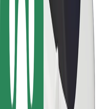
Bolt-ის დასატენი სადგური
მხარდაჭერა
მგზავრებისთვის
მძღოლებისთვის
კურიერებისთვის
Bolt Food
ავტოპარკის მფლობელებისთვის
რესტორნებისთვის
Bolt for Business
სხვა
მომწოდებლები
წესები და პირობები