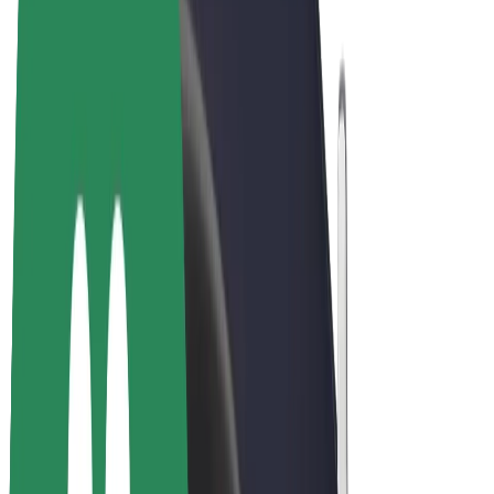
Bolt Market
Bolt Food
Bolt Drive
Bolt ბიზნესისთვის
ელ. ბაიკი
Bolt Plus
გამოიმუშავე Bolt-თან ერთად
მძღოლები
მძღოლის შემოსავლები
კურიერები
კურიერის შემოსავლები
Bolt Food პარტნიორები
ავტოპარკები