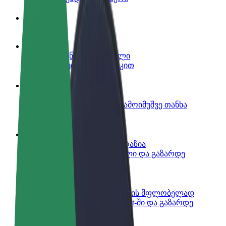
ინფო
გახდი პარტნიორი მძღოლი
იმუშავე საკუთარი გრაფიკით
გახდი კურიერი
შეასრულე შეკვეთები და გამოიმუშვე თანხა
ყოველკვირეულად
დაამატე რესტორანი ან მაღაზია
მოიზიდე მეტი მომხმარებელი და გაზარდე
გაყიდვები
დარეგისტრირდი ავტოპარკის მფლობელად
დაამატე შენი ავტოპარკი Bolt-ში და გაზარდე
შემოსავალი