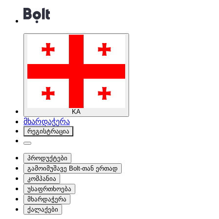
KA
მხარდაჭერა
რეგისტრაცია
პროდუქტები
გამოიმუშავე Bolt-თან ერთად
კომპანია
უსაფრთხოება
მხარდაჭერა
ქალაქები