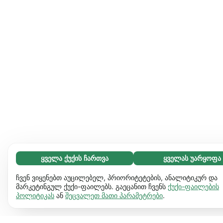
ყველა ქუქის ჩართვა
ყველას უარყოფა
აუცილებელი (65)
აუცილებელი ქუქიები ვებგვერდს გამოყენებადს ხდის და
გაიგეთ მეტი
ჩვენ ვიყენებთ აუცილებელ, პრიორიტეტების, ანალიტიკურ და
საბაზო ფუნქციებს ააქტიურებს, მაგ. გვერდის ნავიგაციას.
მარკეტინგულ ქუქი-ფაილებს. გაეცანით ჩვენს
ქუქი-ფაილების
პოლიტიკას
ან
შეცვალეთ მათი პარამეტრები
.
ვებგვერდი ვერ იფუნქციონირებს ამ ქუქიების
პრეფერენციები (17)
გარეშე.
დამატებითი ინფორმაცია
პრეფერენციული ქუქიები ჩვენს ვებგვერდს აძლევს
გაიგეთ მეტი