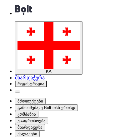
KA
მხარდაჭერა
რეგისტრაცია
პროდუქტები
გამოიმუშავე Bolt-თან ერთად
კომპანია
უსაფრთხოება
მხარდაჭერა
ქალაქები