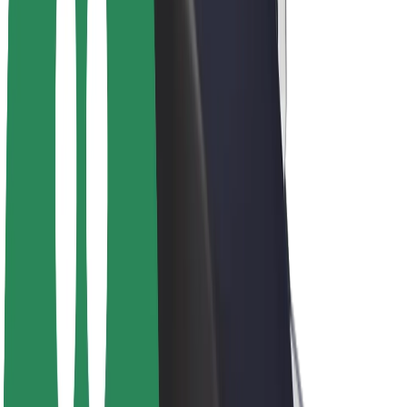
ფრენჩაიზი
კომპანია
ვაკანსიები
Bolt-ის შესახებ
Bolt და ეკომეგობრულობა
ნულოვანი პროექტი
ბლოგი
სიახლეები
ბრენდის გზამკვლევი
მისია
ინვესტორებთან ურთიერთობა
ლიდერობა