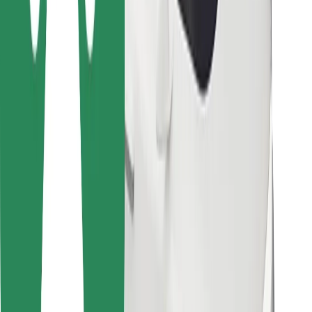
Cookies
უსაფრთხოება
მიიღე მომსახურება რამდენიმე წუთში!
გადმოწერე Bolt
იპოვე შენი საყვარელი კერძები!
გადმოწერე Bolt Food