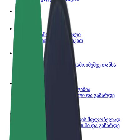
ინფო
გახდი პარტნიორი მძღოლი
იმუშავე საკუთარი გრაფიკით
გახდი კურიერი
შეასრულე შეკვეთები და გამოიმუშვე თანხა
ყოველკვირეულად
დაამატე რესტორანი ან მაღაზია
მოიზიდე მეტი მომხმარებელი და გაზარდე
გაყიდვები
დარეგისტრირდი ავტოპარკის მფლობელად
დაამატე შენი ავტოპარკი Bolt-ში და გაზარდე
შემოსავალი