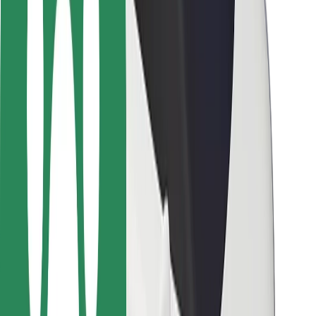
Bolt-ის დასატენი სადგური
მხარდაჭერა
მგზავრებისთვის
მძღოლებისთვის
კურიერებისთვის
Bolt Food
ავტოპარკის მფლობელებისთვის
რესტორნებისთვის
Bolt for Business
სხვა
მომწოდებლები
წესები და პირობები