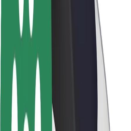
ბრენდი
მედია
ურბანული ფონდი
უსაფრთხოება
მგზავრების უსაფრთხოება
მძღოლების უსაფრთხოება
სკუტერის უსაფრთხოება
უსაფრთხოება
ქალაქები
ლოკაციები
ქალაქი უკეთესობისკენ
აეროპორტები