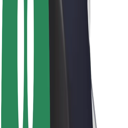
ფრენჩაიზი
კომპანია
ვაკანსიები
Bolt-ის შესახებ
Bolt და ეკომეგობრულობა
ნულოვანი პროექტი
ბლოგი
სიახლეები
ბრენდის გზამკვლევი
მისია
ინვესტორებთან ურთიერთობა
ლიდერობა