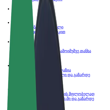
ინფო
გახდი პარტნიორი მძღოლი
იმუშავე საკუთარი გრაფიკით
გახდი კურიერი
შეასრულე შეკვეთები და გამოიმუშვე თანხა
ყოველკვირეულად
დაამატე რესტორანი ან მაღაზია
მოიზიდე მეტი მომხმარებელი და გაზარდე
გაყიდვები
დარეგისტრირდი ავტოპარკის მფლობელად
დაამატე შენი ავტოპარკი Bolt-ში და გაზარდე
შემოსავალი