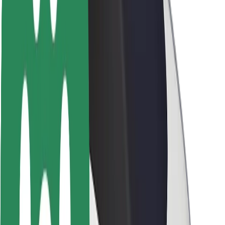
ბრენდი
მედია
ურბანული ფონდი
უსაფრთხოება
მგზავრების უსაფრთხოება
მძღოლების უსაფრთხოება
სკუტერის უსაფრთხოება
უსაფრთხოება
ქალაქები
ლოკაციები
ქალაქი უკეთესობისკენ
აეროპორტები