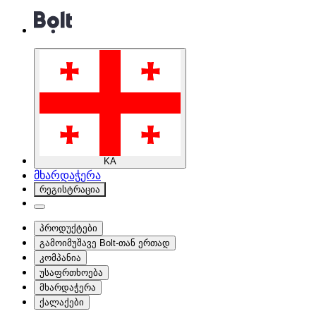
KA
მხარდაჭერა
რეგისტრაცია
პროდუქტები
გამოიმუშავე Bolt-თან ერთად
კომპანია
უსაფრთხოება
მხარდაჭერა
ქალაქები