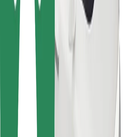
Cookies
უსაფრთხოება
მიიღე მომსახურება რამდენიმე წუთში!
გადმოწერე Bolt
იპოვე შენი საყვარელი კერძები!
გადმოწერე Bolt Food