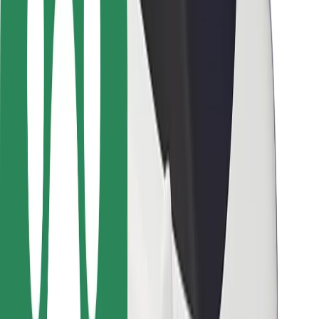
Bolt-ის დასატენი სადგური
მხარდაჭერა
მგზავრებისთვის
მძღოლებისთვის
კურიერებისთვის
Bolt Food
ავტოპარკის მფლობელებისთვის
რესტორნებისთვის
Bolt for Business
სხვა
მომწოდებლები
წესები და პირობები