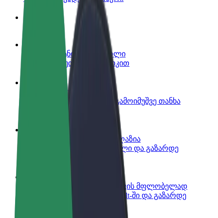
ინფო
გახდი პარტნიორი მძღოლი
იმუშავე საკუთარი გრაფიკით
გახდი კურიერი
შეასრულე შეკვეთები და გამოიმუშვე თანხა
ყოველკვირეულად
დაამატე რესტორანი ან მაღაზია
მოიზიდე მეტი მომხმარებელი და გაზარდე
გაყიდვები
დარეგისტრირდი ავტოპარკის მფლობელად
დაამატე შენი ავტოპარკი Bolt-ში და გაზარდე
შემოსავალი