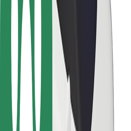
Bolt-ის დასატენი სადგური
მხარდაჭერა
მგზავრებისთვის
მძღოლებისთვის
კურიერებისთვის
Bolt Food
ავტოპარკის მფლობელებისთვის
რესტორნებისთვის
Bolt for Business
სხვა
მომწოდებლები
წესები და პირობები