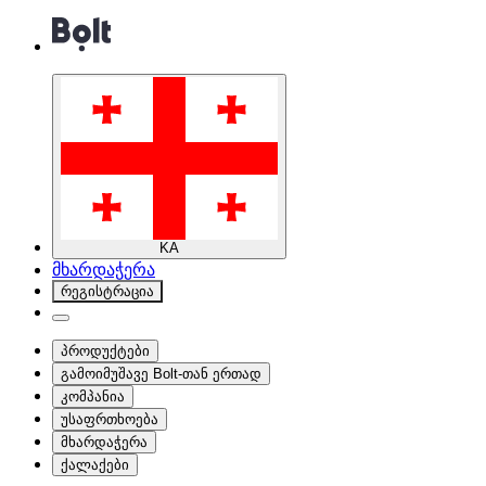
KA
მხარდაჭერა
რეგისტრაცია
პროდუქტები
გამოიმუშავე Bolt-თან ერთად
კომპანია
უსაფრთხოება
მხარდაჭერა
ქალაქები