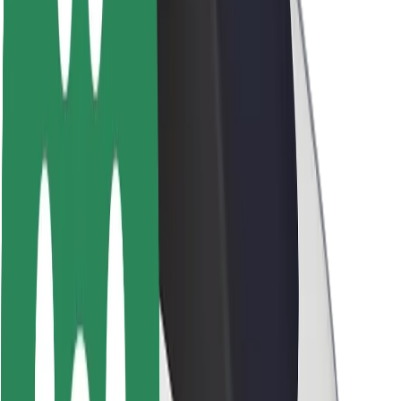
ბრენდი
მედია
ურბანული ფონდი
უსაფრთხოება
მგზავრების უსაფრთხოება
მძღოლების უსაფრთხოება
სკუტერის უსაფრთხოება
უსაფრთხოება
ქალაქები
ლოკაციები
ქალაქი უკეთესობისკენ
აეროპორტები