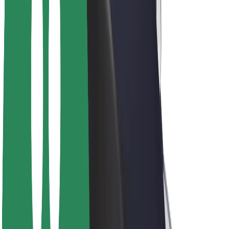
ფრენჩაიზი
კომპანია
ვაკანსიები
Bolt-ის შესახებ
Bolt და ეკომეგობრულობა
ნულოვანი პროექტი
ბლოგი
სიახლეები
ბრენდის გზამკვლევი
მისია
ინვესტორებთან ურთიერთობა
ლიდერობა