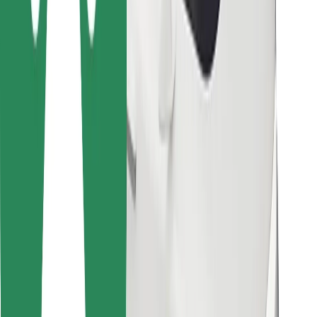
Cookies
უსაფრთხოება
მიიღე მომსახურება რამდენიმე წუთში!
გადმოწერე Bolt
იპოვე შენი საყვარელი კერძები!
გადმოწერე Bolt Food