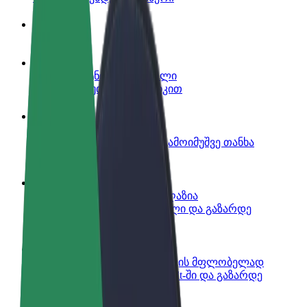
ინფო
გახდი პარტნიორი მძღოლი
იმუშავე საკუთარი გრაფიკით
გახდი კურიერი
შეასრულე შეკვეთები და გამოიმუშვე თანხა
ყოველკვირეულად
დაამატე რესტორანი ან მაღაზია
მოიზიდე მეტი მომხმარებელი და გაზარდე
გაყიდვები
დარეგისტრირდი ავტოპარკის მფლობელად
დაამატე შენი ავტოპარკი Bolt-ში და გაზარდე
შემოსავალი