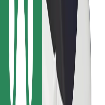
Bolt-ის დასატენი სადგური
მხარდაჭერა
მგზავრებისთვის
მძღოლებისთვის
კურიერებისთვის
Bolt Food
ავტოპარკის მფლობელებისთვის
რესტორნებისთვის
Bolt for Business
სხვა
მომწოდებლები
წესები და პირობები