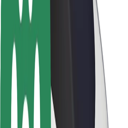
ბრენდი
მედია
ურბანული ფონდი
უსაფრთხოება
მგზავრების უსაფრთხოება
მძღოლების უსაფრთხოება
სკუტერის უსაფრთხოება
უსაფრთხოება
ქალაქები
ლოკაციები
ქალაქი უკეთესობისკენ
აეროპორტები