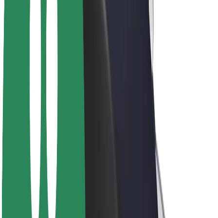
ფრენჩაიზი
კომპანია
ვაკანსიები
Bolt-ის შესახებ
Bolt და ეკომეგობრულობა
ნულოვანი პროექტი
ბლოგი
სიახლეები
ბრენდის გზამკვლევი
მისია
ინვესტორებთან ურთიერთობა
ლიდერობა