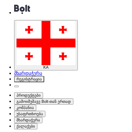
KA
მხარდაჭერა
რეგისტრაცია
პროდუქტები
გამოიმუშავე Bolt-თან ერთად
კომპანია
უსაფრთხოება
მხარდაჭერა
ქალაქები