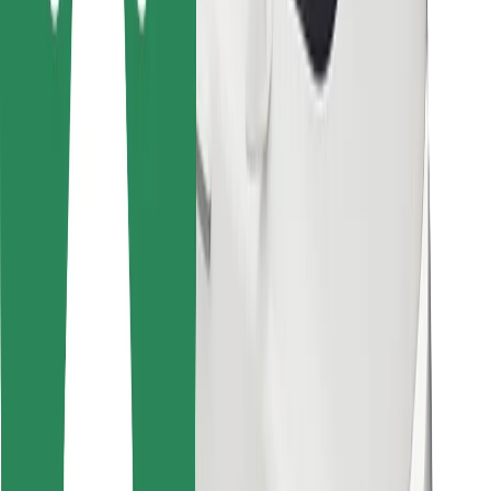
Cookies
უსაფრთხოება
მიიღე მომსახურება რამდენიმე წუთში!
გადმოწერე Bolt
იპოვე შენი საყვარელი კერძები!
გადმოწერე Bolt Food