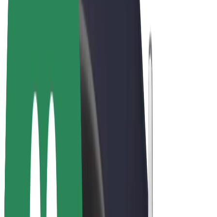
Bolt Market
Bolt Food
Bolt Drive
Bolt ბიზნესისთვის
ელ. ბაიკი
Bolt Plus
გამოიმუშავე Bolt-თან ერთად
მძღოლები
მძღოლის შემოსავლები
კურიერები
კურიერის შემოსავლები
Bolt Food პარტნიორები
ავტოპარკები