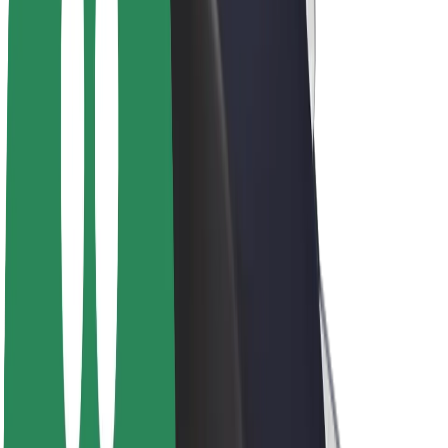
ფრენჩაიზი
კომპანია
ვაკანსიები
Bolt-ის შესახებ
Bolt და ეკომეგობრულობა
ნულოვანი პროექტი
ბლოგი
სიახლეები
ბრენდის გზამკვლევი
მისია
ინვესტორებთან ურთიერთობა
ლიდერობა