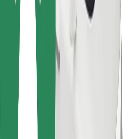
Cookies
უსაფრთხოება
მიიღე მომსახურება რამდენიმე წუთში!
გადმოწერე Bolt
იპოვე შენი საყვარელი კერძები!
გადმოწერე Bolt Food