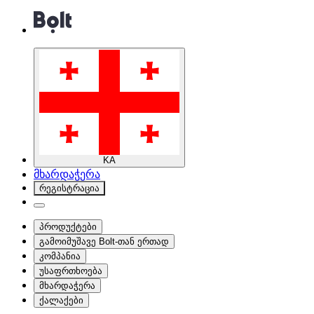
KA
მხარდაჭერა
რეგისტრაცია
პროდუქტები
გამოიმუშავე Bolt-თან ერთად
კომპანია
უსაფრთხოება
მხარდაჭერა
ქალაქები