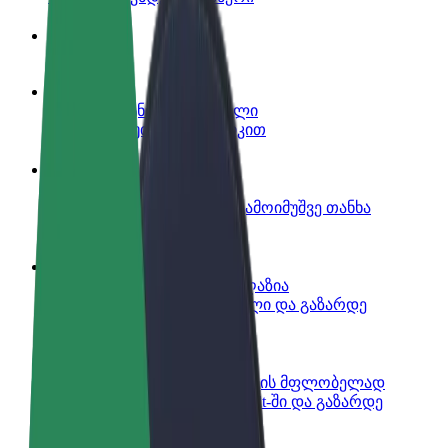
ინფო
გახდი პარტნიორი მძღოლი
იმუშავე საკუთარი გრაფიკით
გახდი კურიერი
შეასრულე შეკვეთები და გამოიმუშვე თანხა
ყოველკვირეულად
დაამატე რესტორანი ან მაღაზია
მოიზიდე მეტი მომხმარებელი და გაზარდე
გაყიდვები
დარეგისტრირდი ავტოპარკის მფლობელად
დაამატე შენი ავტოპარკი Bolt-ში და გაზარდე
შემოსავალი