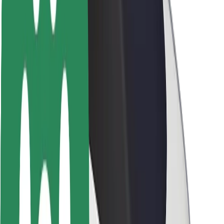
ბრენდი
მედია
ურბანული ფონდი
უსაფრთხოება
მგზავრების უსაფრთხოება
მძღოლების უსაფრთხოება
სკუტერის უსაფრთხოება
უსაფრთხოება
ქალაქები
ლოკაციები
ქალაქი უკეთესობისკენ
აეროპორტები