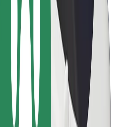
Bolt-ის დასატენი სადგური
მხარდაჭერა
მგზავრებისთვის
მძღოლებისთვის
კურიერებისთვის
Bolt Food
ავტოპარკის მფლობელებისთვის
რესტორნებისთვის
Bolt for Business
სხვა
მომწოდებლები
წესები და პირობები