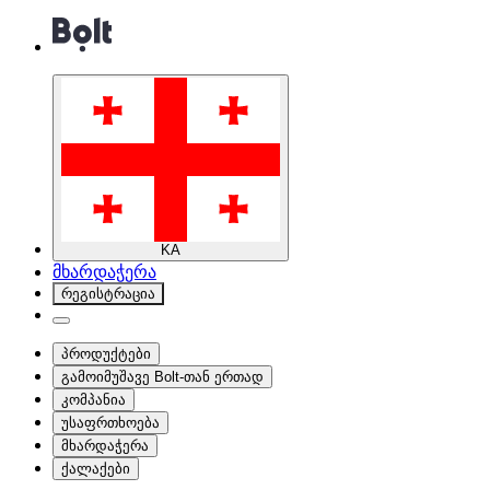
KA
მხარდაჭერა
რეგისტრაცია
პროდუქტები
გამოიმუშავე Bolt-თან ერთად
კომპანია
უსაფრთხოება
მხარდაჭერა
ქალაქები