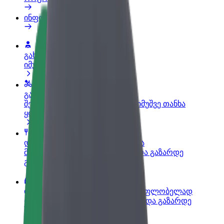
ინფო
გახდი პარტნიორი მძღოლი
იმუშავე საკუთარი გრაფიკით
გახდი კურიერი
შეასრულე შეკვეთები და გამოიმუშვე თანხა
ყოველკვირეულად
დაამატე რესტორანი ან მაღაზია
მოიზიდე მეტი მომხმარებელი და გაზარდე
გაყიდვები
დარეგისტრირდი ავტოპარკის მფლობელად
დაამატე შენი ავტოპარკი Bolt-ში და გაზარდე
შემოსავალი