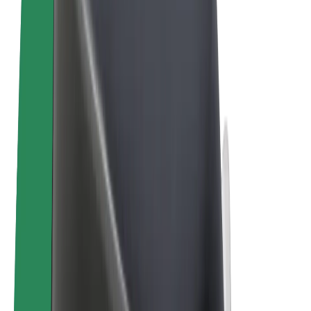
Bolt Market
Bolt Food
Bolt Drive
Bolt ბიზნესისთვის
ელ. ბაიკი
Bolt Plus
გამოიმუშავე Bolt-თან ერთად
მძღოლები
მძღოლის შემოსავლები
კურიერები
კურიერის შემოსავლები
Bolt Food პარტნიორები
ავტოპარკები