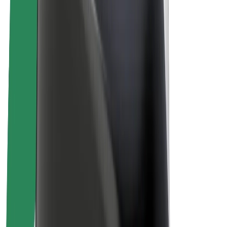
ფრენჩაიზი
კომპანია
ვაკანსიები
Bolt-ის შესახებ
Bolt და ეკომეგობრულობა
ნულოვანი პროექტი
ბლოგი
სიახლეები
ბრენდის გზამკვლევი
მისია
ინვესტორებთან ურთიერთობა
ლიდერობა