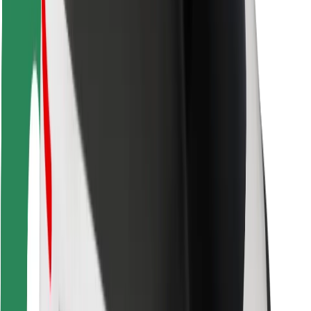
Cookies
უსაფრთხოება
მიიღე მომსახურება რამდენიმე წუთში!
გადმოწერე Bolt
იპოვე შენი საყვარელი კერძები!
გადმოწერე Bolt Food