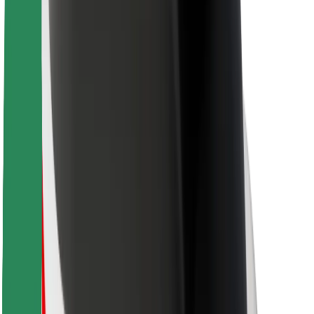
Bolt-ის დასატენი სადგური
მხარდაჭერა
მგზავრებისთვის
მძღოლებისთვის
კურიერებისთვის
Bolt Food
ავტოპარკის მფლობელებისთვის
რესტორნებისთვის
Bolt for Business
სხვა
მომწოდებლები
წესები და პირობები