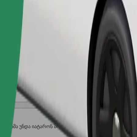
შეუკვეთე მგზავრობა
აღლებმა უნდა იატარონ მორჩი, პატარა ცხოველებს სჭირდებ