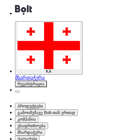
KA
მხარდაჭერა
რეგისტრაცია
პროდუქტები
გამოიმუშავე Bolt-თან ერთად
კომპანია
უსაფრთხოება
მხარდაჭერა
ქალაქები