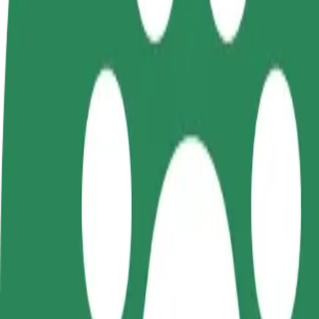
როგორ გავხდე გამომწერი
ინფო
გახდი
გახდი კურიერი
პარტნიორი
შეასრულე შეკვეთები და გამოიმუშვ
მძღოლი
თანხა ყოველკვირეულად
იმუშავე
საკუთარი
გრაფიკით
როგორ მივიდეთ Plaża Miejska დან Dworzec Zach
Plaża Miejska დან Dworzec Zachodni მდე გადაადგილების ს
ვისგან
Plaża Miejska
სად
Dworzec Zachodni