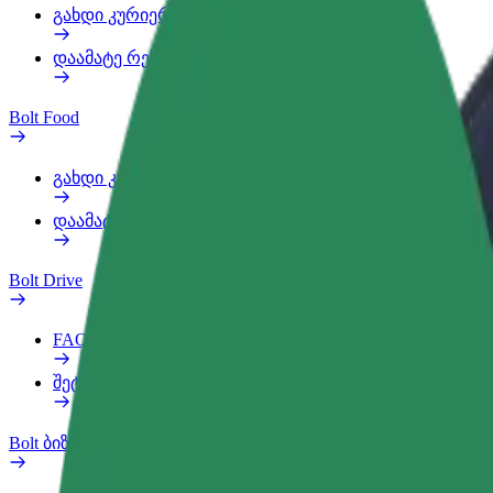
გახდი კურიერი
დაამატე რესტორანი ან მაღაზია
Bolt Food
გახდი კურიერი
დაამატე რესტორანი ან მაღაზია
Bolt Drive
FAQ
შეტყობინება ავტომობილზე
Bolt ბიზნესისთვის