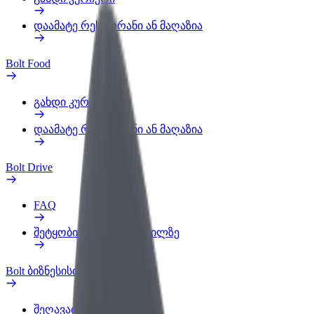
დაამატე რესტორანი ან მაღაზია
Bolt Food
გახდი კურიერი
დაამატე რესტორანი ან მაღაზია
Bolt Drive
FAQ
შეტყობინება ავტომობილზე
Bolt ბიზნესისთვის
შეღავათები