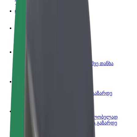
ინფო
გახდი პარტნიორი მძღოლი
იმუშავე საკუთარი გრაფიკით
გახდი კურიერი
შეასრულე შეკვეთები და გამოიმუშვე თანხა
ყოველკვირეულად
დაამატე რესტორანი ან მაღაზია
მოიზიდე მეტი მომხმარებელი და გაზარდე
გაყიდვები
დარეგისტრირდი ავტოპარკის მფლობელად
დაამატე შენი ავტოპარკი Bolt-ში და გაზარდე
შემოსავალი