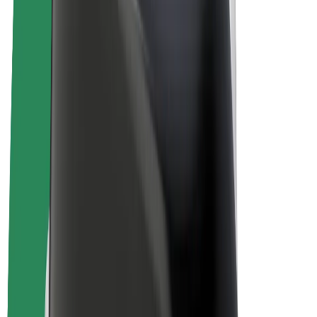
Bolt Market
Bolt Food
Bolt Drive
Bolt ბიზნესისთვის
ელ. ბაიკი
Bolt Plus
გამოიმუშავე Bolt-თან ერთად
მძღოლები
მძღოლის შემოსავლები
კურიერები
კურიერის შემოსავლები
Bolt Food პარტნიორები
ავტოპარკები