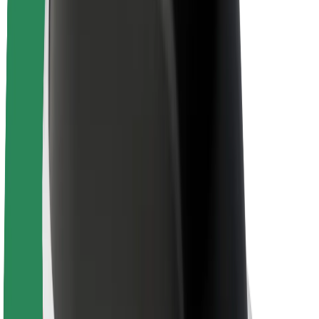
ფრენჩაიზი
კომპანია
ვაკანსიები
Bolt-ის შესახებ
Bolt და ეკომეგობრულობა
ნულოვანი პროექტი
ბლოგი
სიახლეები
ბრენდის გზამკვლევი
მისია
ინვესტორებთან ურთიერთობა
ლიდერობა