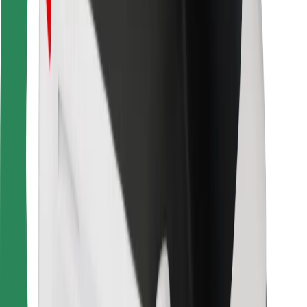
Bolt-ის დასატენი სადგური
მხარდაჭერა
მგზავრებისთვის
მძღოლებისთვის
კურიერებისთვის
Bolt Food
ავტოპარკის მფლობელებისთვის
რესტორნებისთვის
Bolt for Business
სხვა
მომწოდებლები
წესები და პირობები