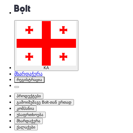
KA
მხარდაჭერა
რეგისტრაცია
პროდუქტები
გამოიმუშავე Bolt-თან ერთად
კომპანია
უსაფრთხოება
მხარდაჭერა
ქალაქები