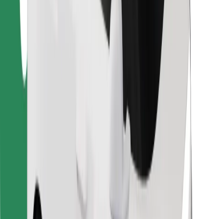
Cookies
უსაფრთხოება
მიიღე მომსახურება რამდენიმე წუთში!
გადმოწერე Bolt
იპოვე შენი საყვარელი კერძები!
გადმოწერე Bolt Food