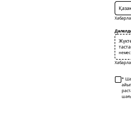
Қазақ
Хабарла
Дәлелд
Жүкт
таст
немес
Хабарла
Ша
айып
раст
шағы