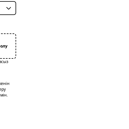
олу
асыз
кенін
еру
мін.