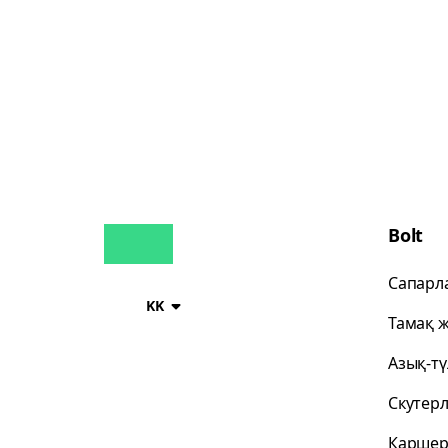
Bolt
Сапарл
KK
Тамақ ж
Азық-тү
Скутер
Каршер