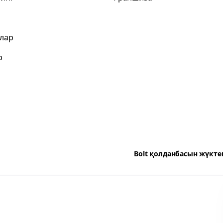
лар
р
Bolt қолданбасын жүкте