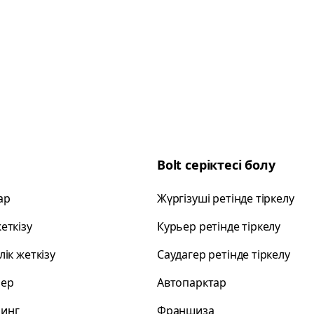
Bolt серіктесі болу
ар
Жүргізуші ретінде тіркелу
еткізу
Курьер ретінде тіркелу
лік жеткізу
Саудагер ретінде тіркелу
лер
Автопарктар
инг
Франшиза