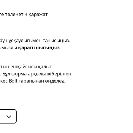
ге төленетін қаражат
ау нұсқаулығымен
танысыңыз.
лымызды
қарап шығыңыз
аттың ешқайсысы қалып
 Бұл форма арқылы жіберілген
кес Bolt тарапынан өңделеді.