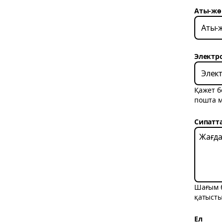
Аты-жө
Электр
Қажет б
пошта 
Сипатт
Шағым б
қатысты
Ел