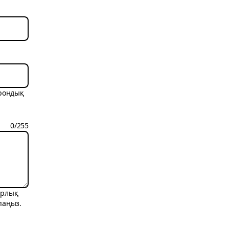
трондық
0
/
255
арлық
паңыз.