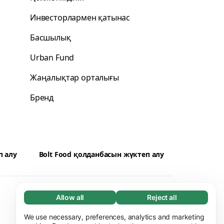
Инвесторлармен қатынас
Басшылық
Urban Fund
Жаңалықтар орталығы
Бренд
п алу
Bolt Food қолданбасын жүктеп алу
Жеткізушілер
Cookies
Allow all
Reject all
Necessary (65)
Necessary cookies help make our website
We use necessary, preferences, analytics and marketing
Learn more