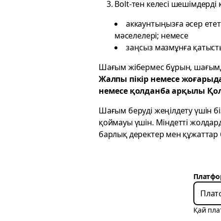
3. Bolt-тен келесі шешімдерді
аккаунтыңызға әсер етет
мәселелері; немесе
заңсыз мазмұнға қатыст
Шағым жібермес бұрын, шағымд
Жалпы пікір немесе жоғары
немесе қолданба арқылы Қо
Шағым беруді жеңілдету үшін 
қоймауы үшін. Міндетті жолда
барлық деректер мен құжаттар б
Платфо
Плат
Қай пла