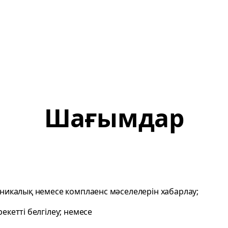
Шағымдар
хникалық немесе комплаенс мәселелерін хабарлау;
екетті белгілеу; немесе