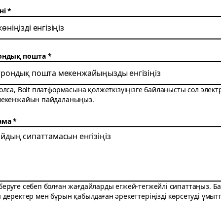
ні
ондық пошта
олса, Bolt платформасына қолжеткізуіңізге байланысты сол элек
мекенжайын пайдаланыңыз.
ама
еруге себеп болған жағдайларды егжей-тегжейлі сипаттаңыз. Б
 деректер мен бұрын қабылдаған әрекеттеріңізді көрсетуді ұмыт