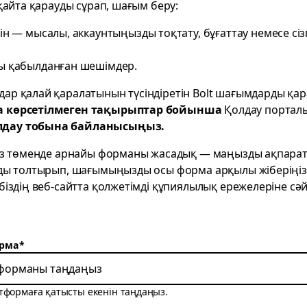
 қайта қарауды сұрап, шағым беру:
ін — мысалы, аккаунтыңызды тоқтату, бұғаттау немесе сіз
ы қабылданған шешімдер.
ар қалай қаралатынын түсіндіретін
Bolt шағымдарды қар
да көрсетілмеген тақырыптар бойынша
Қолдау порта
лдау тобына байланысыңыз.
біз төменде арнайы форманы жасадық — маңызды ақпар
рды толтырып, шағымыңызды осы форма арқылы жіберіңіз.
іздің веб-сайтта қолжетімді құпиялылық ережелеріне сәй
рма
*
форманы таңдаңыз
тформаға қатысты екенін таңдаңыз.