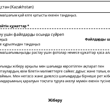
стан (Kazakhstan)
ма/шағым қай елге қатысты екенін таңдаңыз.
ейтін құжаттар
еу үшін файлдарды осында сүйреп
аңыз
Файлдарды ш
е құрылғыдан таңдаңыз
ма/шағымыңызды растау үшін фотолар немесе құжаттар қоса ал
ғымды жіберу арқылы мен шағымда көрсетілген ақпарат пен
таулардың өзім білетін мәліметтерге сәйкес дұрыс және толық е
аймын. Мен негізсіз және дәлелсіз шағымдарды бірнеше рет жіб
мдарымның қаралуын тоқтата тұруға әкелуі мүмкін екенін түсіне
Жіберу