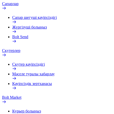
Сапарлар
Сапар шегуші қауіпсіздігі
Жүргізуші болыңыз
Bolt Send
Скутерлер
Скутер қауіпсіздігі
Мәселе туралы хабарлау
Қауіпсіздік зертханасы
Bolt Market
Курьер болыңыз