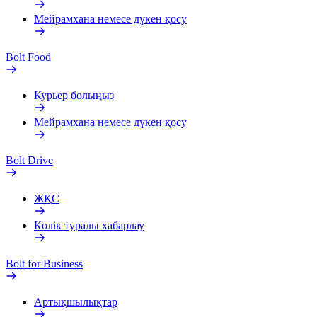
Мейрамхана немесе дүкен қосу
Bolt Food
Курьер болыңыз
Мейрамхана немесе дүкен қосу
Bolt Drive
ЖҚС
Көлік туралы хабарлау
Bolt for Business
Артықшылықтар