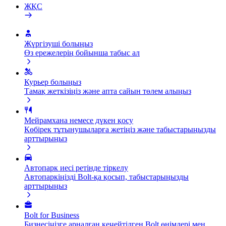
ЖҚС
Жүргізуші болыңыз
Өз ережелерің бойынша табыс ал
Курьер болыңыз
Тамақ жеткізіңіз және апта сайын төлем алыңыз
Мейрамхана немесе дүкен қосу
Көбірек тұтынушыларға жетіңіз және табыстарыңызды
арттырыңыз
Автопарк иесі ретінде тіркелу
Автопаркіңізді Bolt-қа қосып, табыстарыңызды
арттырыңыз
Bolt for Business
Бизнесіңізге арналған кеңейтілген Bolt өнімдері мен