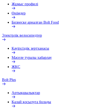
Жұмыс профилі
Өнімдер
Бизнеске арналған Bolt Food
Электрлік велосипедтер
Қауіпсіздік зертханасы
Мәселе туралы хабарлау
ЖҚС
Bolt Plus
Артықшылықтар
Қалай қосылуға болады