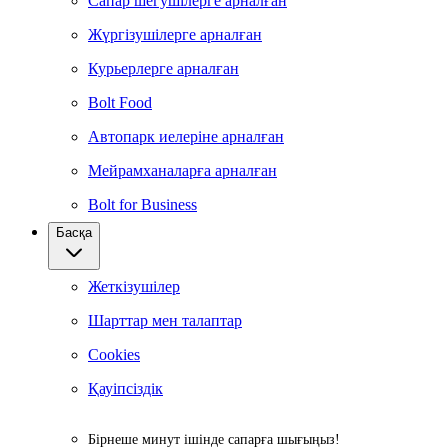
Сапар шегушілерге арналған
Жүргізушілерге арналған
Курьерлерге арналған
Bolt Food
Автопарк иелеріне арналған
Мейрамханаларға арналған
Bolt for Business
Басқа
Жеткізушілер
Шарттар мен талаптар
Cookies
Қауіпсіздік
Бірнеше минут ішінде сапарға шығыңыз!