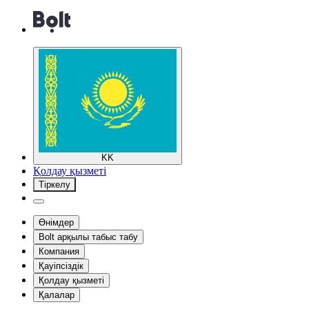
KK
Қолдау қызметі
Тіркелу
Өнімдер
Bolt арқылы табыс табу
Компания
Қауіпсіздік
Қолдау қызметі
Қалалар