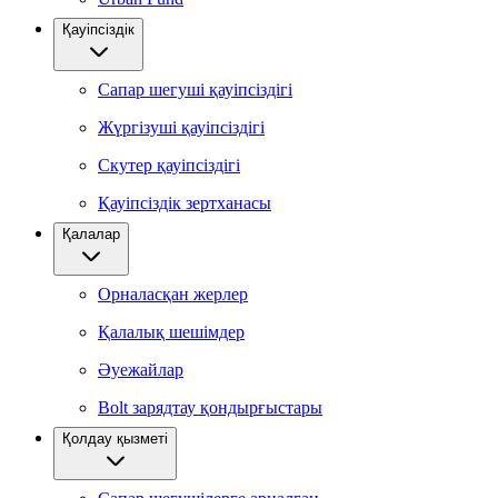
Қауіпсіздік
Сапар шегуші қауіпсіздігі
Жүргізуші қауіпсіздігі
Скутер қауіпсіздігі
Қауіпсіздік зертханасы
Қалалар
Орналасқан жерлер
Қалалық шешімдер
Әуежайлар
Bolt зарядтау қондырғыстары
Қолдау қызметі