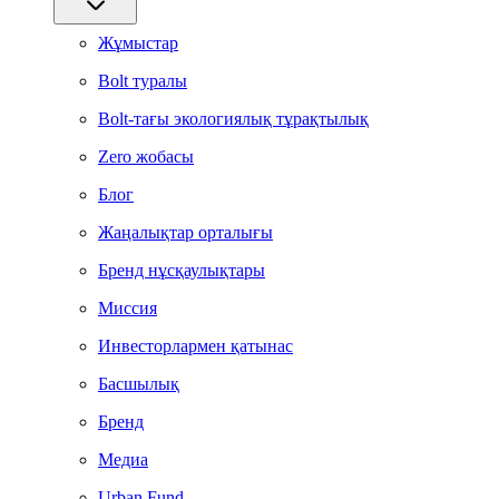
Жұмыстар
Bolt туралы
Bolt-тағы экологиялық тұрақтылық
Zero жобасы
Блог
Жаңалықтар орталығы
Бренд нұсқаулықтары
Миссия
Инвесторлармен қатынас
Басшылық
Бренд
Медиа
Urban Fund