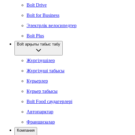
Bolt Drive
Bolt for Business
Электрлік велосипедтер
Bolt Plus
Bolt арқылы табыс табу
Жүргізушілер
Жүргізуші табысы
Курьерлер
Курьер табысы
Bolt Food саудагерлері
Автопарктар
Франшизалар
Компания