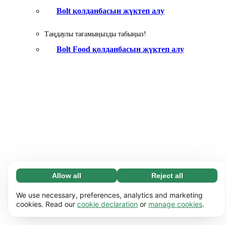
Bolt қолданбасын жүктеп алу
Таңдаулы тағамыңызды табыңыз!
Bolt Food қолданбасын жүктеп алу
Allow all
Reject all
Necessary (65)
Necessary cookies help make our website usable
Learn more
We use necessary, preferences, analytics and marketing
by enabling basic functions, e.g. page navigation.
cookies. Read our
cookie declaration
or
manage cookies
.
The website cannot function properly without
Preferences (17)
these cookies.