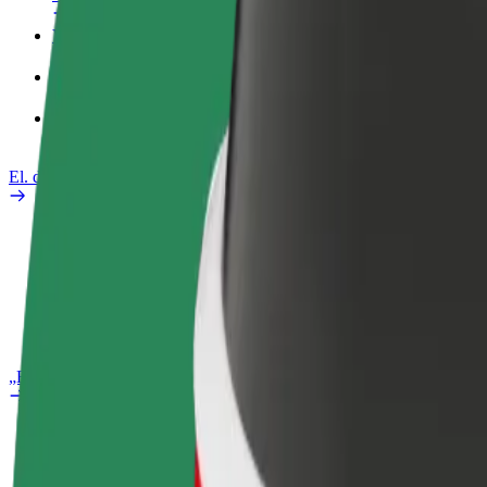
Verslo profilis
Paslaugos
„Bolt Food“ verslui
El. dviračiai
Saugumo laboratorija
Pranešti apie problemą
DUK
„Bolt Plus“
Privalumai
Kaip prisijungti