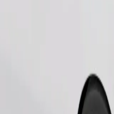
Užsisakyti kelionę