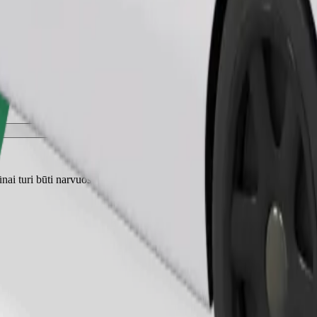
Užsisakyti kelionę
nai turi būti narvuose, o sėdynės turi būti apsaugotos antklode ar pagal