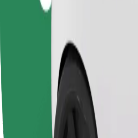
Patikimos kelionės įprastais vidutinio dydžio automobiliais
Numatoma kelionės trukmė
6 min.
Numatomas atstumas
2,2 km
Keleiviai
1-4
Numatoma kaina
10,20 PLN
„Comfort“
Didesni automobiliai, kuriuose daugiau erdvės kojoms ir lagaminams
Numatoma kelionės trukmė