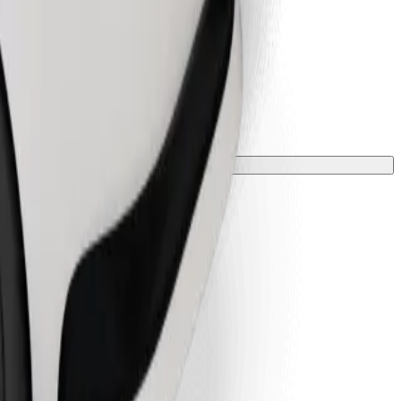
vėle.