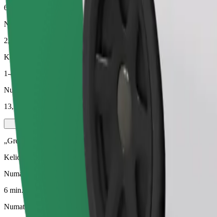
6 min.
Numatomas atstumas
2,2 km
Keleiviai
1-4
Numatoma kaina
13,50 PLN
„Green“
Kelionės hibridinėmis ir elektra varomomis transporto priemonėmis
Numatoma kelionės trukmė
6 min.
Numatomas atstumas