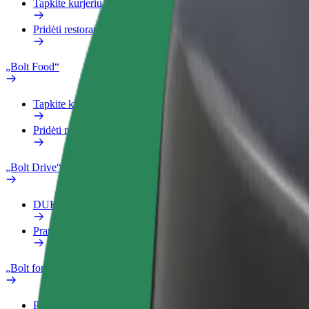
Tapkite kurjeriu (-e)
Pridėti restoraną ar parduotuvę
„Bolt Food“
Tapkite kurjeriu (-e)
Pridėti restoraną ar parduotuvę
„Bolt Drive“
DUK
Pranešti apie automobilį
„Bolt for Business“
Privalumai