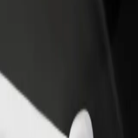
 restoraną ar
Registruotis kaip automobilių nuomos įmonės
tuvę
savininkas (-ė)
kite daugiau klientų ir
Užregistruokite savo automobilius platformoje
kite pelną
„Bolt“ ir padidinkite pajamas
olt“
r? Peržiūrėkite mūsų teikiamas paslaugas ir išsirinkite tinkamiausias jū
Atsisiųsti programėlę