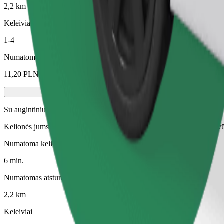
2,2 km
Keleiviai
1-4
Numatoma kaina
11,20 PLN
Su augintiniu
Kelionės jums ir jūsų augintiniui. Šunys turi dėvėti antnukį, maži gyvū
Numatoma kelionės trukmė
6 min.
Numatomas atstumas
2,2 km
Keleiviai