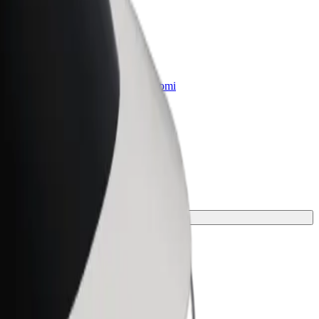
„Bolt for Business“
Atskirų įmonių poreikiams pritaikomi
„Bolt“ produktai ir paslaugos
sų kelionei.