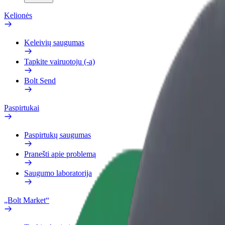
Kelionės
Keleivių saugumas
Tapkite vairuotoju (-a)
Bolt Send
Paspirtukai
Paspirtukų saugumas
Pranešti apie problemą
Saugumo laboratorija
„Bolt Market“