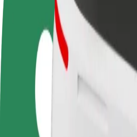
DUK
Tapkite vairuotoju (-
Tapkite kurjeriu (-e)
Pridėti
a)
Pristatinėkite maistą ir gaukite
parduo
Užsidirbkite jums
savaitinius išmokėjimus
Pritrau
patogiu metu
padidin
Kaip nuvykti iš Jaga Pizza & Bistro į Alfa Center | „B
Ieškote patogiausio būdo nukeliauti iš Jaga Pizza & Bistro į Alfa Cente
Iš kur
Jaga Pizza & Bistro
Į
Alfa Center
Patogumas ir komfortas pasiekiami vos keliais spustelėjimais!
„Bolt“