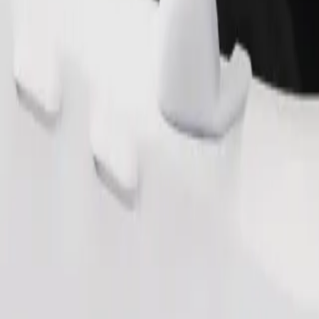
Užsisakyti kelionę