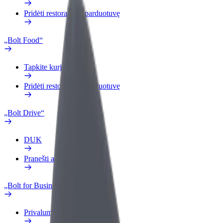
Pridėti restoraną ar parduotuvę
„Bolt Food“
Tapkite kurjeriu (-e)
Pridėti restoraną ar parduotuvę
„Bolt Drive“
DUK
Pranešti apie automobilį
„Bolt for Business“
Privalumai