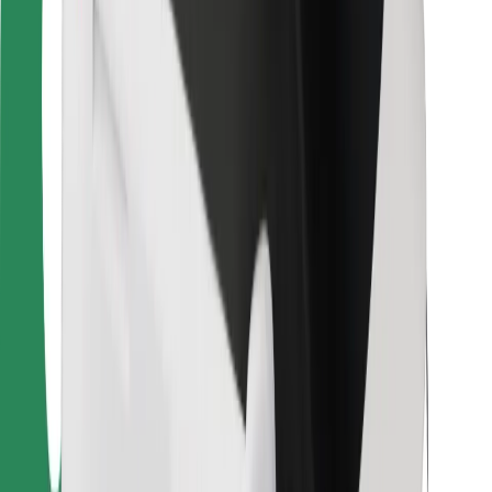
Vairuotojams
Kurjeriams
„Bolt Food“
Automobilių nuomos įmonių savininkams
Restoranams
„Bolt for Business“
Kita
Paslaugų teikėjai
Sąlygos
Slapukai
Saugumas
Automobilis atvyks per kelias minutes!