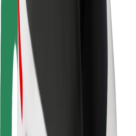
Saugumas
Keleivių saugumas
Vairuotojų saugumas
Paspirtukų saugumas
Saugumo laboratorija
Miestai
Vietovės
Sprendimai miestams
Oro uostai
„Bolt“ įkrovimo stotelės
Pagalba
Keleiviams