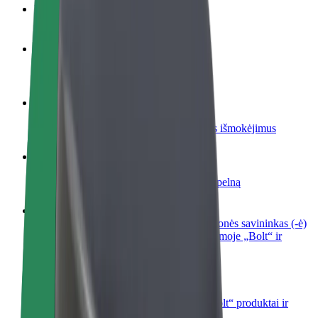
DUK
Tapkite vairuotoju (-a)
Užsidirbkite jums patogiu metu
Tapkite kurjeriu (-e)
Pristatinėkite maistą ir gaukite savaitinius išmokėjimus
Pridėti restoraną ar parduotuvę
Pritraukite daugiau klientų ir padidinkite pelną
Registruotis kaip automobilių nuomos įmonės savininkas (-ė)
Užregistruokite savo automobilius platformoje „Bolt“ ir
padidinkite pajamas
„Bolt for Business“
Atskirų įmonių poreikiams pritaikomi „Bolt“ produktai ir
paslaugos