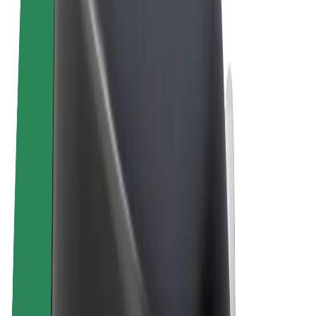
Sąlygos
Privatumas
Slapukai
© 2026 Bolt Technology OÜ
Paslaugos
Kelionės
Paspirtukai
„Bolt Market“
„Bolt Food“
„Bolt Drive“