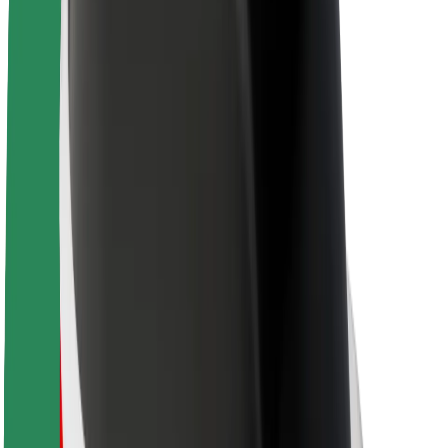
Karjera
Apie „Bolt“
„Bolt“ tvarumo politika
Projektas „Zero“
Tinklaraštis
Naujienų centras
Prekių ženklo gairės
Misija
Investuotojams
Vadovybė
Prekės ženklas
Žiniasklaidai
„Urban Fund“