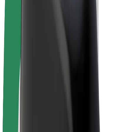
„Bolt for Business“
El. dviračiai
„Bolt Plus“
Užsidirbkite su „Bolt“
Vairuotojai
Vairuotojo pajamos
Kurjeriai
Kurjerio pajamos
„Bolt Food“ restoranai ir parduotuvės
Automobilių nuomos parkai
Franšizės
Apie mus