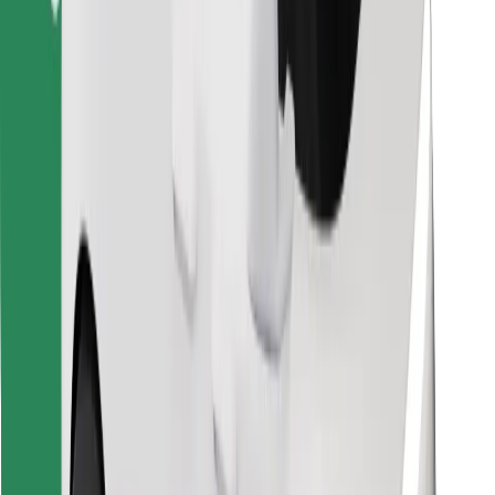
Atsisiųsti programėlę „Bolt“
Raskite savo mėgstamą maistą!
Atsisiųsti programėlę „Bolt Food“