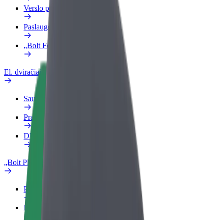
Verslo profilis
Paslaugos
„Bolt Food“ verslui
El. dviračiai
Saugumo laboratorija
Pranešti apie problemą
DUK
„Bolt Plus“
Privalumai
Kaip prisijungti