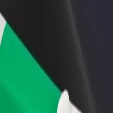
 restoraną ar
Registruotis kaip automobilių nuomos įmonės
tuvę
savininkas (-ė)
kite daugiau klientų ir
Užregistruokite savo automobilius platformoje
kite pelną
„Bolt“ ir padidinkite pajamas
 Clinic | „Bolt“
gelizwe Clinic? Peržiūrėkite mūsų teikiamas paslaugas ir išsirinkite tin
Atsisiųsti programėlę