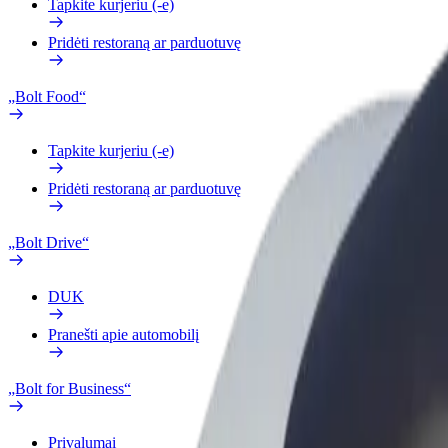
Tapkite kurjeriu (-e)
Pridėti restoraną ar parduotuvę
„Bolt Food“
Tapkite kurjeriu (-e)
Pridėti restoraną ar parduotuvę
„Bolt Drive“
DUK
Pranešti apie automobilį
„Bolt for Business“
Privalumai