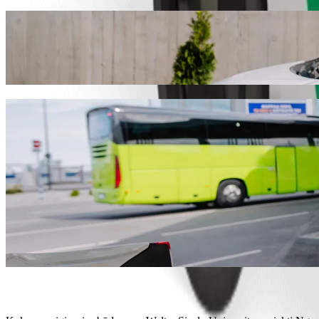
Nuo Walter Sisulu University iki Ngangeliz
Norite pasiekti Ngangelizwe Clinic už geresnę kainą? Rinkitės „Bol
tinkamiausią transporto priemonę.
Atsisiųsti programėlę „Bolt“
„Bolt“ paslaugos kelionei iš Walter Sisulu 
Daug bagažo? Rinkitės „XL“ kategoriją – joje telpa iki 6 keleivių.
Norite atvykti stilingai? Išbandykite „Bolt“ premium automobilius
Keliausite su vaikais? Išsikvieskite automobilį, kuriame bus paauk
Keliausite su augintiniais? Išbandykite keliones, skirtas augintinia
Reikia papildomos pagalbos? Kategorijoje „Assist“ rasite transport
Nebrangios kelionės? Rinkitės kompaktišką „Bolt Basic“ automob
Atsisiųsti programėlę „Bolt“