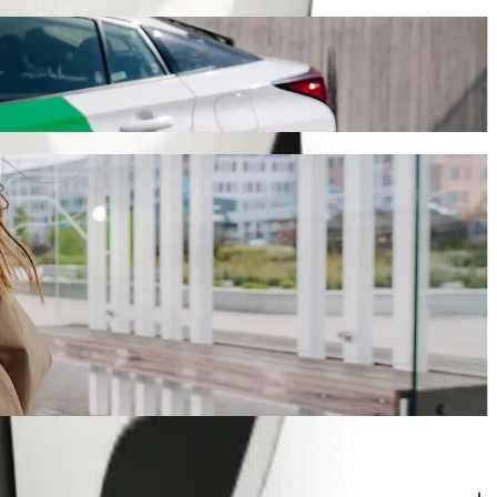
uos maždaug 72,50 ZAR ZAR. Kad ir kokia proga bebūtų, rasime jums