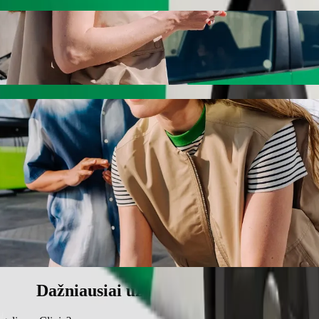
we Clinic keliaukite su „Bolt“
t“ pavėžėjimo paslaugas. Su „Bolt“ kelionė truks apie 14 min. ir kain
University į Ngangelizwe Clinic
.
štinimas vaikui.
ms.
o priemonių, pritaikytų vežimėliui (Pritaikyta vežimėliui).
ilį – kainuos mažiau.
Dažniausiai užduodami klausimai