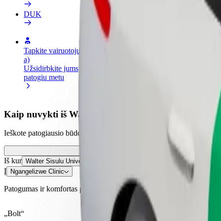
DUK
Tapkite vairuotoju (-
Tapkite kurjeriu (-e)
Pridėti
a)
Pristatinėkite maistą ir gaukite
parduo
Užsidirbkite jums
savaitinius išmokėjimus
Pritrau
patogiu metu
padidin
Kaip nuvykti iš Walter Sisulu University į Ngangelizwe
Ieškote patogiausio būdo nukeliauti iš Walter Sisulu University į Ngan
Iš kur
Walter Sisulu University
Į
Ngangelizwe Clinic
Patogumas ir komfortas pasiekiami vos keliais spustelėjimais!
„Bolt“