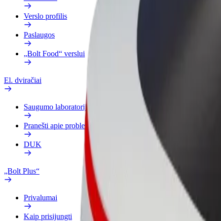
Verslo profilis
Paslaugos
„Bolt Food“ verslui
El. dviračiai
Saugumo laboratorija
Pranešti apie problemą
DUK
„Bolt Plus“
Privalumai
Kaip prisijungti