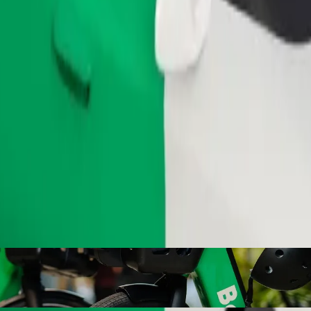
Užsisakyti kelionę