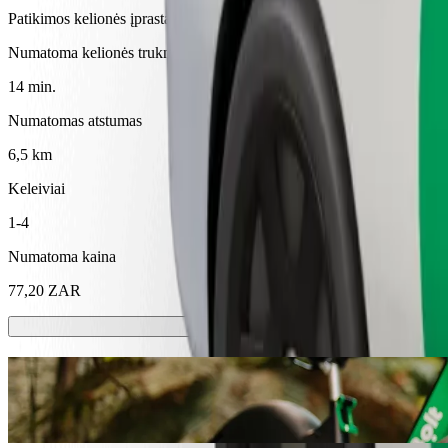
Patikimos kelionės įprastais vidutinio dydžio automobiliais
Numatoma kelionės trukmė
14 min.
Numatomas atstumas
6,5 km
Keleiviai
1-4
Numatoma kaina
77,20 ZAR
Paspirtukai ir el. dviračiai
Mieste keliaukite paspirtuku arba el. dviračiu
Atsisiųsti programėlę „Bolt“