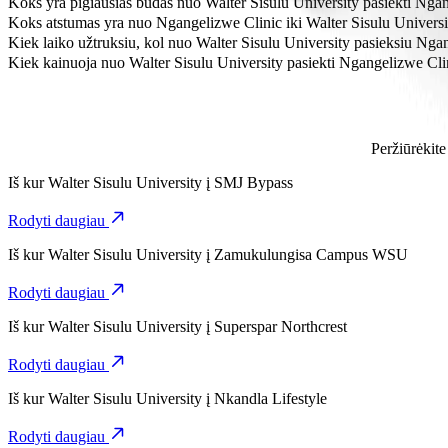
Koks yra pigiausias būdas nuo Walter Sisulu University pasiekti Nga
Pasirinkdami kategoriją Go Hatch, nuo Walter Sisulu University iki
Koks atstumas yra nuo Ngangelizwe Clinic iki Walter Sisulu Universi
Nuo Walter Sisulu University iki Ngangelizwe Clinic yra maždaug 6,
Kiek laiko užtruksiu, kol nuo Walter Sisulu University pasieksiu Nga
Pasirinkdami kategoriją Go Hatch, nuo Walter Sisulu University iki 
Kiek kainuoja nuo Walter Sisulu University pasiekti Ngangelizwe Cli
Pasirinkdami kategoriją Go Hatch, už kelionę nuo Walter Sisulu Un
Peržiūrėkite
Iš kur
Walter Sisulu University
į
SMJ Bypass
Rodyti daugiau
Iš kur
Walter Sisulu University
į
Zamukulungisa Campus WSU
Rodyti daugiau
Iš kur
Walter Sisulu University
į
Superspar Northcrest
Rodyti daugiau
Iš kur
Walter Sisulu University
į
Nkandla Lifestyle
Rodyti daugiau