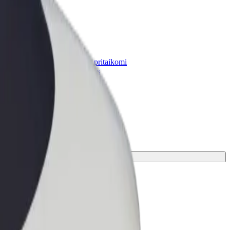
„Bolt for Business“
Atskirų įmonių poreikiams pritaikomi
„Bolt“ produktai ir paslaugos
kamiausias jūsų kelionei.